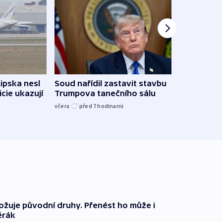
Lipska nesl
Soud nařídil zastavit stavbu
Žido
icie ukazují
Trumpova tanečního sálu
břehu
kriti
včera
před 7
hodinami
před 7
ožuje původní druhy. Přenést ho může i
ěrák