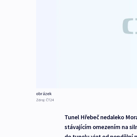
obrázek
Zdroj:
ČT24
Tunel Hřebeč nedaleko Morav
stávajícím omezením na siln
do tunelu vjet od pondělní