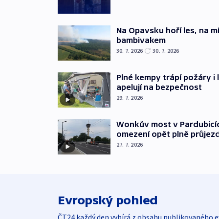
Na Opavsku hoří les, na mí
bambivakem
30. 7. 2026
30. 7. 2026
Plné kempy trápí požáry i
apelují na bezpečnost
29. 7. 2026
Wonkův most v Pardubicíc
omezení opět plně průjez
27. 7. 2026
Evropský pohled
ČT24 každý den vybírá z obsahu publikovaného e