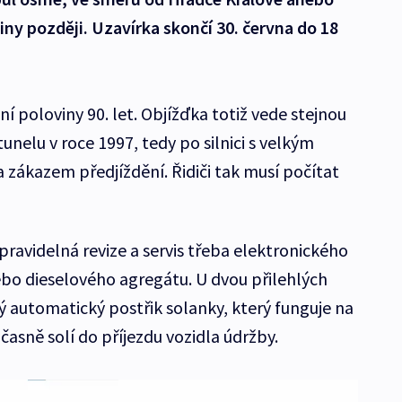
iny později. Uzavírka skončí 30. června do 18
vní poloviny 90. let. Objížďka totiž vede stejnou
unelu v roce 1997, tedy po silnici s velkým
 zákazem předjíždění. Řidiči tak musí počítat
ravidelná revize a servis třeba elektronického
bo dieselového agregátu. U dvou přilehlých
automatický postřik solanky, který funguje na
časně solí do příjezdu vozidla údržby.