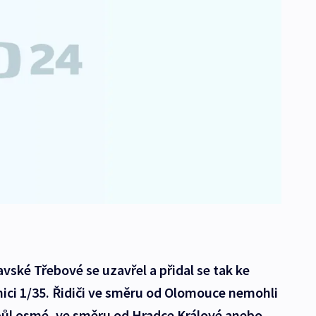
ské Třebové se uzavřel a přidal se tak ke
ici 1/35. Řidiči ve směru od Olomouce nemohli
 půl osmé, ve směru od Hradce Králové anebo