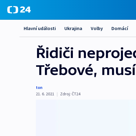
Hlavní události
Ukrajina
Volby
Domácí
Řidiči neproj
Třebové, musí 
ton
21. 6. 2021
|
Zdroj:
ČT24