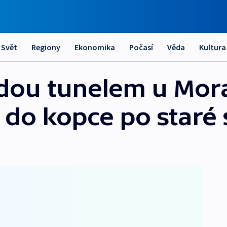
Svět
Regiony
Ekonomika
Počasí
Věda
Kultura
edou tunelem u Mor
do kopce po staré s