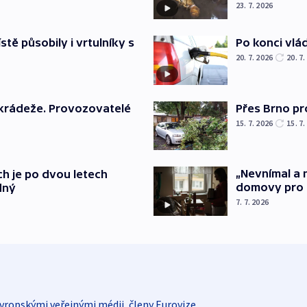
23. 7. 2026
Po konci vlá
stě působily i vrtulníky s
20. 7. 2026
20. 7.
Přes Brno pr
 krádeže. Provozovatelé
15. 7. 2026
15. 7.
„Nevnímal a n
h je po dvou letech
domovy pro 
dný
7. 7. 2026
vropskými veřejnými médii, členy Eurovize.