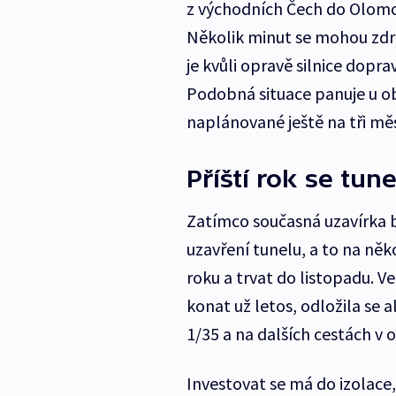
z východních Čech do Olomo
Několik minut se mohou zdr
je kvůli opravě silnice dopr
Podobná situace panuje u ob
naplánované ještě na tři měs
Příští rok se tun
Zatímco současná uzavírka bu
uzavření tunelu, a to na něk
roku a trvat do listopadu. V
konat už letos, odložila se a
1/35 a na dalších cestách v o
Investovat se má do izolace,