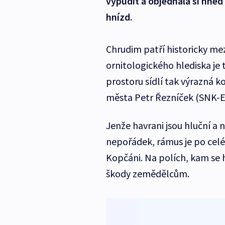
vypudit a objednala si hned 
hnízd.
Chrudim patří historicky mez
ornitologického hlediska je
prostoru sídlí tak výrazná k
města Petr Řezníček (SNK-E
Jenže havrani jsou hluční a 
nepořádek, rámus je po celé
Kopčáni. Na polích, kam se h
škody zemědělcům.