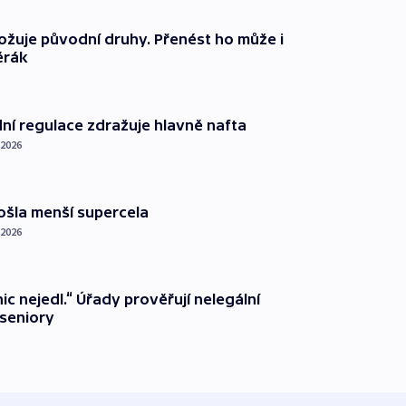
ožuje původní druhy. Přenést ho může i
ěrák
dní regulace zdražuje hlavně nafta
 2026
ošla menší supercela
 2026
ic nejedl.“ Úřady prověřují nelegální
seniory