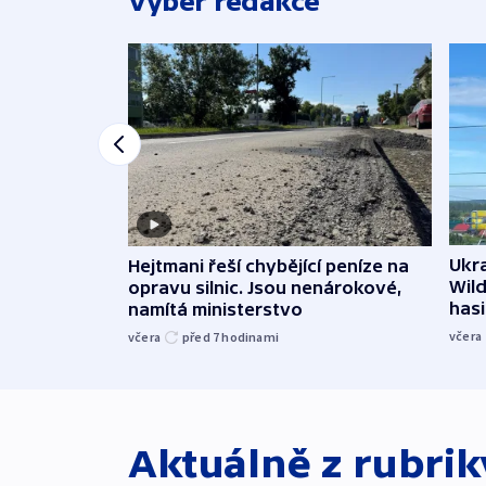
Výběr redakce
Ukra
Hejtmani řeší chybějící peníze na
Wild
opravu silnic. Jsou nenárokové,
hasi
namítá ministerstvo
včera
včera
před 7
hodinami
Aktuálně z rubri