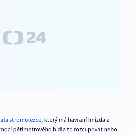
jala stromolezce
, který má havraní hnízda z
mocí pětimetrového bidla to rozcupovat nebo