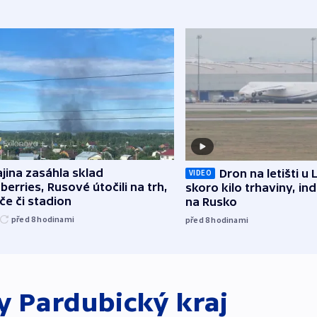
jina zasáhla sklad
Dron na letišti u 
VIDEO
berries, Rusové útočili na trh,
skoro kilo trhaviny, ind
če či stadion
na Rusko
před 8
hodinami
před 8
hodinami
ky
Pardubický kraj