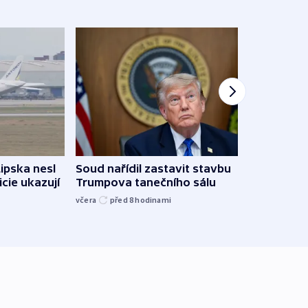
Lipska nesl
Soud nařídil zastavit stavbu
Žido
icie ukazují
Trumpova tanečního sálu
břehu
kriti
včera
před 8
hodinami
před 8