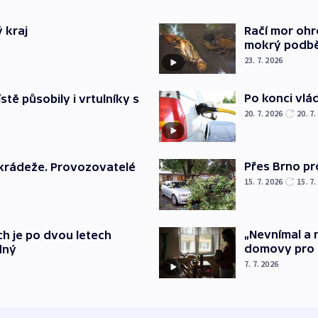
 kraj
Račí mor ohr
mokrý podb
23. 7. 2026
Po konci vlá
stě působily i vrtulníky s
20. 7. 2026
20. 7.
Přes Brno pr
 krádeže. Provozovatelé
15. 7. 2026
15. 7.
„Nevnímal a n
h je po dvou letech
domovy pro 
dný
7. 7. 2026