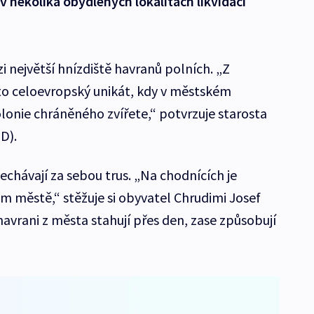
v několika obydlených lokalitách likvidaci
i největší hnízdiště havranů polních. „Z
 to celoevropský unikát, kdy v městském
olonie chráněného zvířete,“ potvrzuje starosta
D).
nechávají za sebou trus. „Na chodnících je
m městě,“ stěžuje si obyvatel Chrudimi Josef
avrani z města stahují přes den, zase způsobují