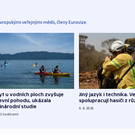
vropskými veřejnými médii, členy Eurovize.
Jiný jazyk i technika. Ve
t u vodních ploch zvyšuje
spolupracují hasiči z r
evní pohodu, ukázala
inárodní studie
6. 8. 2026
21
hodinami