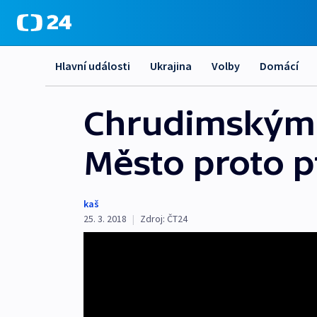
Hlavní události
Ukrajina
Volby
Domácí
Chrudimským v
Město proto p
kaš
25. 3. 2018
|
Zdroj:
ČT24