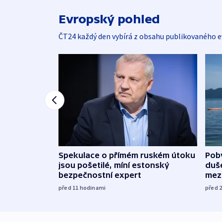
Evropský pohled
ČT24 každý den vybírá z obsahu publikovaného e
Spekulace o přímém ruském útoku
Poby
jsou pošetilé, míní estonský
duš
bezpečnostní expert
mez
před 11
hodinami
před 