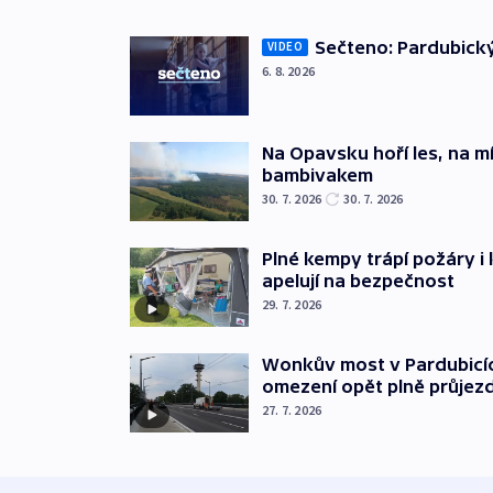
Sečteno: Pardubický
VIDEO
6. 8. 2026
Na Opavsku hoří les, na mí
bambivakem
30. 7. 2026
30. 7. 2026
Plné kempy trápí požáry i
apelují na bezpečnost
29. 7. 2026
Wonkův most v Pardubicíc
omezení opět plně průjez
27. 7. 2026