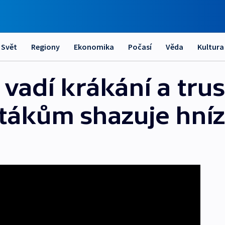
Svět
Regiony
Ekonomika
Počasí
Věda
Kultura
adí krákání a trus
tákům shazuje hní