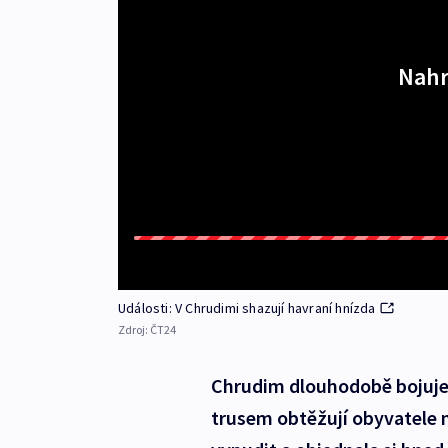
Nahr
Události: V Chrudimi shazují havraní hnízda
Zdroj:
ČT24
Chrudim dlouhodobě bojuje 
trusem obtěžují obyvatele 