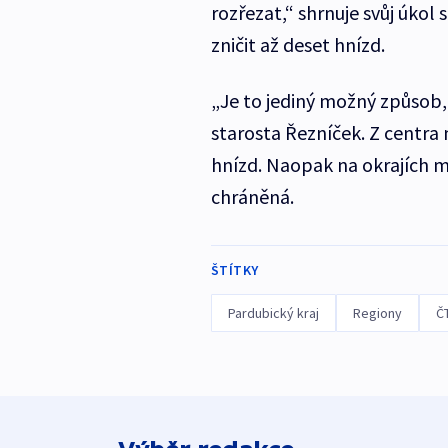
rozřezat,“ shrnuje svůj úkol
zničit až deset hnízd.
„Je to jediný možný způsob, j
starosta Řezníček. Z centra 
hnízd. Naopak na okrajích m
chráněná.
ŠTÍTKY
Pardubický kraj
Regiony
Č