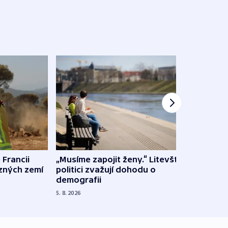
 Francii
„Musíme zapojit ženy.“ Litevští
Na Uk
ůzných zemí
politici zvažují dohodu o
občan
demografii
na s
5. 8. 2026
5. 8. 20