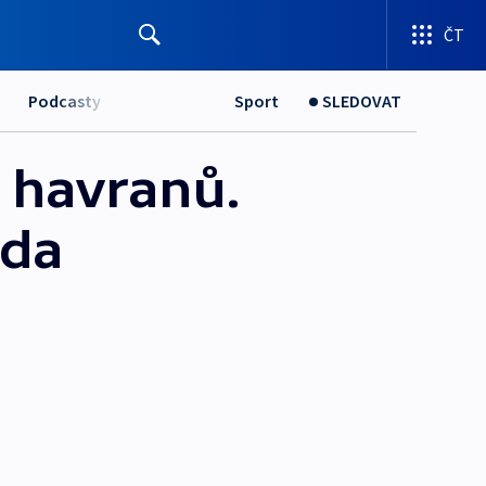
ČT
Podcasty
Sport
SLEDOVAT
 havranů.
zda