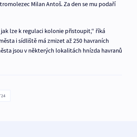
 stromolezec Milan Antoš. Za den se mu podaří
ak lze k regulaci kolonie přistoupit,“ říká
města i sídliště má zmizet až 250 havraních
ěsta jsou v některých lokalitách hnízda havranů
T24