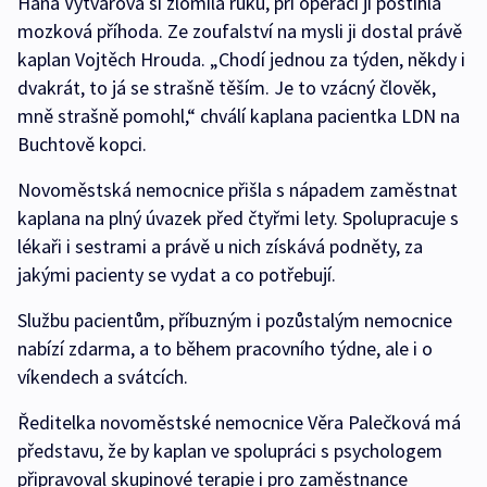
Hana Vytvarová si zlomila ruku, při operaci ji postihla
mozková příhoda. Ze zoufalství na mysli ji dostal právě
kaplan Vojtěch Hrouda. „Chodí jednou za týden, někdy i
dvakrát, to já se strašně těším. Je to vzácný člověk,
mně strašně pomohl,“ chválí kaplana pacientka LDN na
Buchtově kopci.
Novoměstská nemocnice přišla s nápadem zaměstnat
kaplana na plný úvazek před čtyřmi lety. Spolupracuje s
lékaři i sestrami a právě u nich získává podněty, za
jakými pacienty se vydat a co potřebují.
Službu pacientům, příbuzným i pozůstalým nemocnice
nabízí zdarma, a to během pracovního týdne, ale i o
víkendech a svátcích.
Ředitelka novoměstské nemocnice Věra Palečková má
představu, že by kaplan ve spolupráci s psychologem
připravoval skupinové terapie i pro zaměstnance