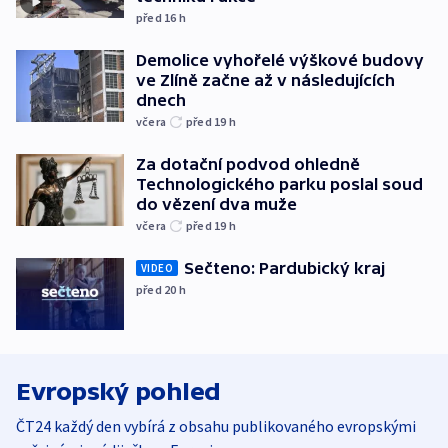
před 16
h
Demolice vyhořelé výškové budovy
ve Zlíně začne až v následujících
dnech
včera
před 19
h
Za dotační podvod ohledně
Technologického parku poslal soud
do vězení dva muže
včera
před 19
h
Sečteno: Pardubický kraj
VIDEO
před 20
h
Evropský pohled
ČT24 každý den vybírá z obsahu publikovaného evropskými