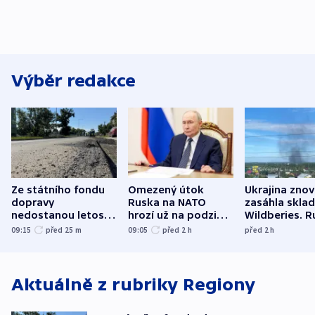
Výběr redakce
Ze státního fondu
Omezený útok
Ukrajina zno
dopravy
Ruska na NATO
zasáhla skla
nedostanou letos
hrozí už na podzim,
Wildberies. 
kraje na silnice ani
varují tajné služby
útočili v Cha
09:15
před 25
m
09:05
před 2
h
před 2
h
korunu, řekl Půta
USA
oblasti
Aktuálně z rubriky
Regiony