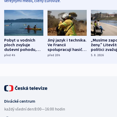
veřejnými médii, členy Eurovize.
Pobyt u vodních
Jiný jazyk i technika.
„Musíme zapo
ploch zvyšuje
Ve Francii
ženy.“ Litevšt
duševní pohodu,
spolupracují hasiči z
politici zvažuj
ukázala
různých zemí
dohodu o
před 4
h
před 20
h
5. 8. 2026
mezinárodní studie
demografii
Divácké centrum
každý všední den:
8:00—16:00 hodin