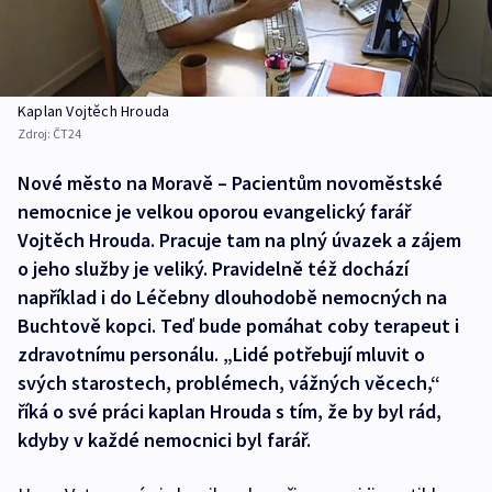
Kaplan Vojtěch Hrouda
Zdroj:
ČT24
Nové město na Moravě – Pacientům novoměstské
nemocnice je velkou oporou evangelický farář
Vojtěch Hrouda. Pracuje tam na plný úvazek a zájem
o jeho služby je veliký. Pravidelně též dochází
například i do Léčebny dlouhodobě nemocných na
Buchtově kopci. Teď bude pomáhat coby terapeut i
zdravotnímu personálu. „Lidé potřebují mluvit o
svých starostech, problémech, vážných věcech,“
říká o své práci kaplan Hrouda s tím, že by byl rád,
kdyby v každé nemocnici byl farář.