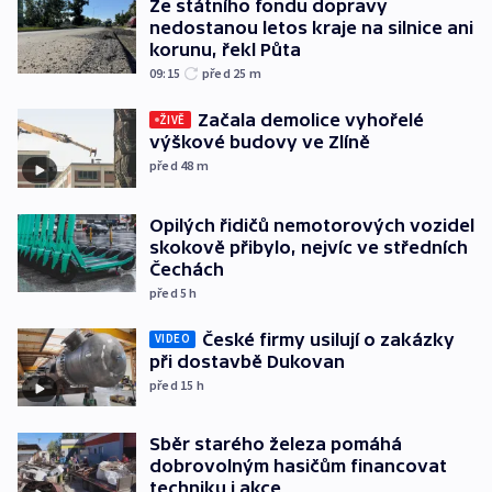
Ze státního fondu dopravy
nedostanou letos kraje na silnice ani
korunu, řekl Půta
09:15
před 25
m
Začala demolice vyhořelé
ŽIVĚ
výškové budovy ve Zlíně
před 48
m
Opilých řidičů nemotorových vozidel
skokově přibylo, nejvíc ve středních
Čechách
před 5
h
České firmy usilují o zakázky
VIDEO
při dostavbě Dukovan
před 15
h
Sběr starého železa pomáhá
dobrovolným hasičům financovat
techniku i akce