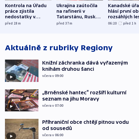
Kontrola na Úřadu
Ukrajina zaútočila
Kanadské úř
práce zjistila
na rafinerii v
hlásí první o
nedostatky v
Tatarstánu, Rusko
rozsáhlých le
účetnictví za 5,6
bombardovalo
požárů
před 28
m
před 37
m
06:20
před 1
h
miliardy
Sumy
Aktuálně z rubriky
Regiony
Knižní záchranka dává vyřazeným
knihám druhou šanci
včera v 09:00
„Brněnské hantec“ rozšíří kulturní
seznam na jihu Moravy
včera v 07:00
Příhraniční obce chtějí pitnou vodu
od sousedů
včera v 06:00