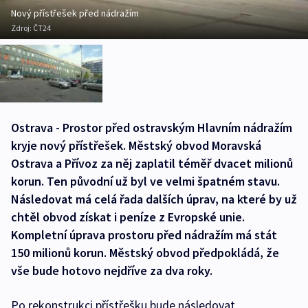
Nový přístřešek před nádražím
Zdroj:
ČT24
Ostrava - Prostor před ostravským Hlavním nádražím
kryje nový přístřešek. Městský obvod Moravská
Ostrava a Přívoz za něj zaplatil téměř dvacet milionů
korun. Ten původní už byl ve velmi špatném stavu.
Následovat má celá řada dalších úprav, na které by už
chtěl obvod získat i peníze z Evropské unie.
Kompletní úprava prostoru před nádražím má stát
150 milionů korun. Městský obvod předpokládá, že
vše bude hotovo nejdříve za dva roky.
Po rekonstrukci přístřešku bude následovat