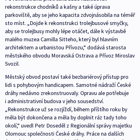
rekonstrukce chodníků a kašny a také úprava
parkoviště, aby se jeho kapacita zdvojnásobila na téměř
sto míst. „Dojde k rekonstrukci trolejbusové smyčky,
aby se trolejbusy mohly lépe otáčet, dále k výstavbě
malého muzea Camilla Sitteho, který byl hlavním
architektem a urbanistou Přívozu,“ dodává starosta
městského obvodu Moravská Ostrava a Přívoz Miroslav
Svozil.
Městský obvod postaví také bezbariérový přístup pro
lidi s pohybovým handicapem. Samotné nádraží České
dráhy nedávno zrekonstruovaly. Opravu ale potřebuje
i administrativní budova v jeho sousedství.
„Rekonstrukce už se rozjíždí, během příštího roku by
měla být dokončena a měla by doplnit ráz tady toho
okolí,“ uvedl Petr Doseděl z Regionální správy majetku
Olomouc společnosti České dráhy. Práce na dalších