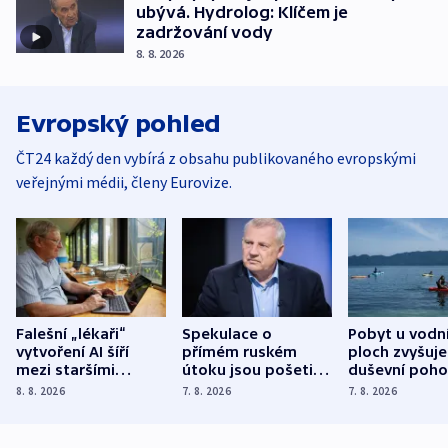
ubývá. Hydrolog: Klíčem je
zadržování vody
8. 8. 2026
Evropský pohled
ČT24 každý den vybírá z obsahu publikovaného evropskými
veřejnými médii, členy Eurovize.
Falešní „lékaři“
Spekulace o
Pobyt u vodn
vytvoření AI šíří
přímém ruském
ploch zvyšuje
mezi staršími
útoku jsou pošetilé,
duševní poho
Poláky nebezpečné
míní estonský
ukázala
8. 8. 2026
7. 8. 2026
7. 8. 2026
zdravotní rady
bezpečnostní
mezinárodní 
expert