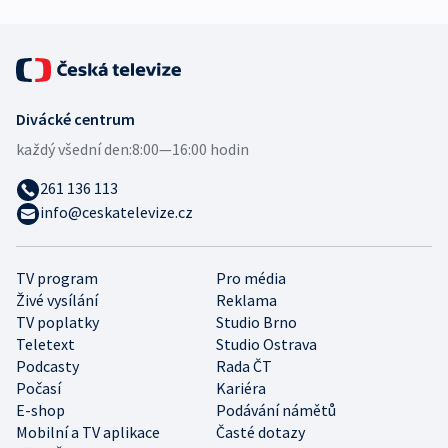
Divácké centrum
každý všední den:
8:00—16:00 hodin
261 136 113
info@ceskatelevize.cz
TV program
Pro média
Živé vysílání
Reklama
TV poplatky
Studio Brno
Teletext
Studio Ostrava
Podcasty
Rada ČT
Počasí
Kariéra
E-shop
Podávání námětů
Mobilní a TV aplikace
Časté dotazy