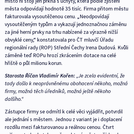
místo ní stojí jen prkna s úchyty, která podle zjištění
města odpovídají hodnotě 35 tisíc. Firma přitom městu
fakturovala vysoutěženou cenu. „Neodpovídají
vysoutěženým typům a vykazují jednoznačnou záměnu
za jiné herní prvky na trhu nabízené za výrazně nižší
obvyklé ceny,“ konstatovala pro ČT mluvčí Úřadu
regionální rady (ROP) Střední Čechy Irena Dudová. Kvůli
záměně teď ROPu hrozí zkrácením dotace na celé
hřiště o půl milionu korun.
Starosta Říčan Vladimír Kořen:
„Je zcela evidentní, že
tady došlo k neoprávněnému obohacení někoho, možná
firmy, možná těch úředníků, možná ještě někoho
dalšího.“
Zástupce firmy se odmítl k celé věci vyjádřit, potvrdil
ale jednání s městem. Jednou z variant je i doplacení
rozdílu mezi fakturovanou a reálnou cenou. Čtvrt