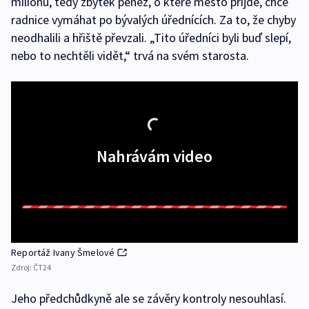
milionu, tedy zbytek peněz, o které město přijde, chce
radnice vymáhat po bývalých úřednících. Za to, že chyby
neodhalili a hřiště převzali. „Tito úředníci byli buď slepí,
nebo to nechtěli vidět,“ trvá na svém starosta.
Nahrávám video
Reportáž Ivany Šmelové
Zdroj:
ČT24
Jeho předchůdkyně ale se závěry kontroly nesouhlasí.