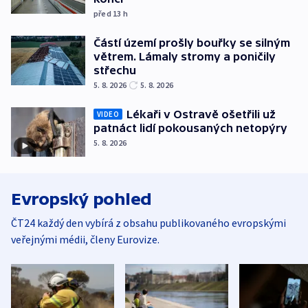
před 13
h
Částí území prošly bouřky se silným
větrem. Lámaly stromy a poničily
střechu
5. 8. 2026
5. 8. 2026
Lékaři v Ostravě ošetřili už
VIDEO
patnáct lidí pokousaných netopýry
5. 8. 2026
Evropský pohled
ČT24 každý den vybírá z obsahu publikovaného evropskými
veřejnými médii, členy Eurovize.