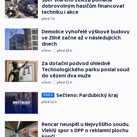
dobrovolným hasičům financovat
techniku i akce
před 7
h
Demolice vyhořelé výškové budovy
ve Zlíně začne až v následujících
dnech
včera
před 10
h
Za dotační podvod ohledně
Technologického parku poslal soud
do vězení dva muže
včera
před 11
h
Sečteno: Pardubický kraj
VIDEO
před 11
h
Rencar neuspěl u Nejvyššího soudu.
Vleklý spor s DPP o reklamní plochu
končí