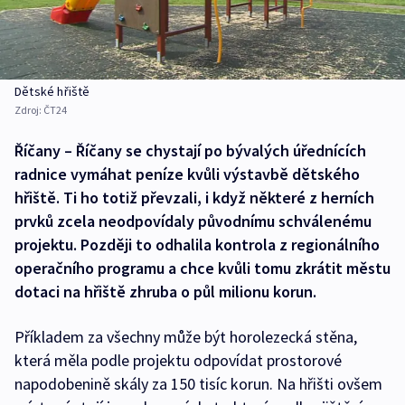
Dětské hřiště
Zdroj:
ČT24
Říčany – Říčany se chystají po bývalých úřednících
radnice vymáhat peníze kvůli výstavbě dětského
hřiště. Ti ho totiž převzali, i když některé z herních
prvků zcela neodpovídaly původnímu schválenému
projektu. Později to odhalila kontrola z regionálního
operačního programu a chce kvůli tomu zkrátit městu
dotaci na hřiště zhruba o půl milionu korun.
Příkladem za všechny může být horolezecká stěna,
která měla podle projektu odpovídat prostorové
napodobenině skály za 150 tisíc korun. Na hřišti ovšem