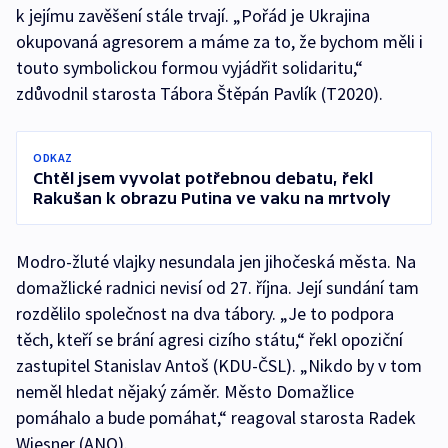
k jejímu zavěšení stále trvají. „Pořád je Ukrajina
okupovaná agresorem a máme za to, že bychom měli i
touto symbolickou formou vyjádřit solidaritu,“
zdůvodnil starosta Tábora Štěpán Pavlík (T2020).
ODKAZ
Chtěl jsem vyvolat potřebnou debatu, řekl
Rakušan k obrazu Putina ve vaku na mrtvoly
Modro-žluté vlajky nesundala jen jihočeská města. Na
domažlické radnici nevisí od 27. října. Její sundání tam
rozdělilo společnost na dva tábory. „Je to podpora
těch, kteří se brání agresi cizího státu,“ řekl opoziční
zastupitel Stanislav Antoš (KDU-ČSL). „Nikdo by v tom
neměl hledat nějaký záměr. Město Domažlice
pomáhalo a bude pomáhat,“ reagoval starosta Radek
Wiesner (ANO).