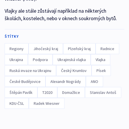
Vlajky ale stále zůstávají například na některých
školách, kostelech, nebo v oknech soukromých bytů.
ŠTÍTKY
Regiony
Jihočeský kraj
Plzeňský kraj
Radnice
Ukrajina
Podpora
Ukrajinská vlajka
Vlajka
Ruská invaze na Ukrajinu
Český Krumlov
Písek
České Budějovice
Alexandr Nogrády
ANO
Štěpán Pavlík
T2020
Domažlice
Stanislav Antoš
KDU-ČSL
Radek Wiesner