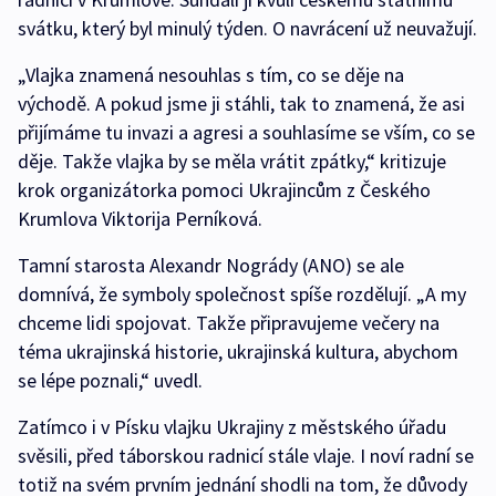
svátku, který byl minulý týden. O navrácení už neuvažují.
„Vlajka znamená nesouhlas s tím, co se děje na
východě. A pokud jsme ji stáhli, tak to znamená, že asi
přijímáme tu invazi a agresi a souhlasíme se vším, co se
děje. Takže vlajka by se měla vrátit zpátky,“ kritizuje
krok organizátorka pomoci Ukrajincům z Českého
Krumlova Viktorija Perníková.
Tamní starosta Alexandr Nogrády (ANO) se ale
domnívá, že symboly společnost spíše rozdělují. „A my
chceme lidi spojovat. Takže připravujeme večery na
téma ukrajinská historie, ukrajinská kultura, abychom
se lépe poznali,“ uvedl.
Zatímco i v Písku vlajku Ukrajiny z městského úřadu
svěsili, před táborskou radnicí stále vlaje. I noví radní se
totiž na svém prvním jednání shodli na tom, že důvody