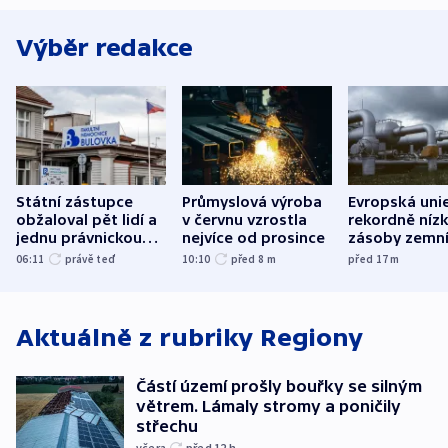
Výběr redakce
Státní zástupce
Průmyslová výroba
Evropská uni
obžaloval pět lidí a
v červnu vzrostla
rekordně níz
jednu právnickou
nejvíce od prosince
zásoby zemn
osobu v kauze
plynu
06:11
právě teď
10:10
před 8
m
před 17
m
Bulovky
Aktuálně z rubriky
Regiony
Částí území prošly bouřky se silným
větrem. Lámaly stromy a poničily
střechu
včera
před 12
h