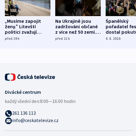
„Musíme zapojit
Na Ukrajině jsou
Španělský
ženy.“ Litevští
zadržováni občané
pořadatel fes
politici zvažují
z více než 50 zemí.
dostal pokut
dohodu o
Bojovali na straně
nekalé prakti
před 19
h
před 21
h
4. 8. 2026
demografii
Ruska
Divácké centrum
každý všední den:
8:00—16:00 hodin
261 136 113
info@ceskatelevize.cz