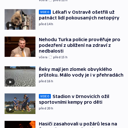
Lékaři v Ostravě ošetřili už
VIDEO
patnáct lidí pokousaných netopýry
před 14
h
Nehodu Turka policie prověřuje pro
podezření z ublížení na zdraví z
nedbalosti
včera
před 15
h
Řeky mají jen zlomek obvyklého
průtoku. Málo vody je i v přehradách
před 16
h
Stadion v Drnovicích ožil
VIDEO
sportovními kempy pro děti
před 20
h
Hasiči zasahovali u požárů lesa na