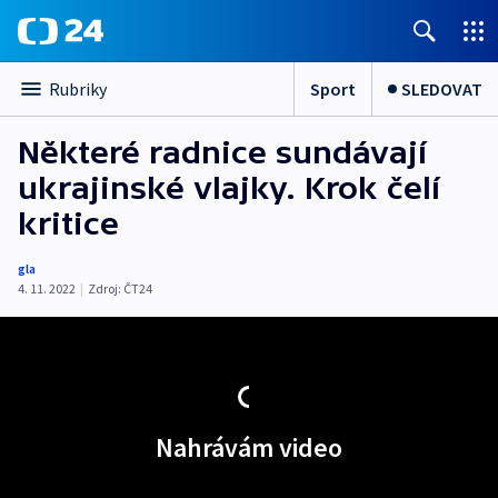
Sport
SLEDOVAT
Rubriky
Některé radnice sundávají
ukrajinské vlajky. Krok čelí
kritice
gla
4. 11. 2022
|
Zdroj:
ČT24
Nahrávám video