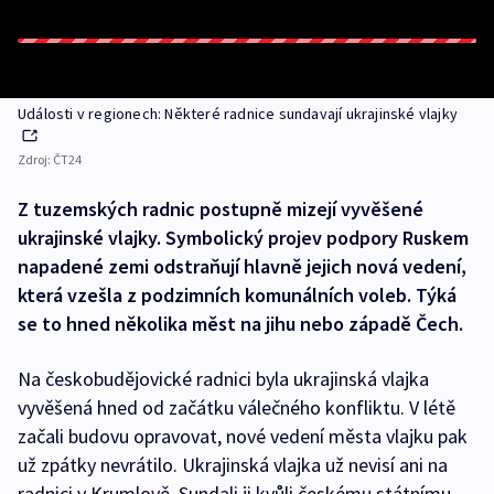
Události v regionech: Některé radnice sundavají ukrajinské vlajky
Zdroj:
ČT24
Z tuzemských radnic postupně mizejí vyvěšené
ukrajinské vlajky. Symbolický projev podpory Ruskem
napadené zemi odstraňují hlavně jejich nová vedení,
která vzešla z podzimních komunálních voleb. Týká
se to hned několika měst na jihu nebo západě Čech.
Na českobudějovické radnici byla ukrajinská vlajka
vyvěšená hned od začátku válečného konfliktu. V létě
začali budovu opravovat, nové vedení města vlajku pak
už zpátky nevrátilo. Ukrajinská vlajka už nevisí ani na
radnici v Krumlově. Sundali ji kvůli českému státnímu