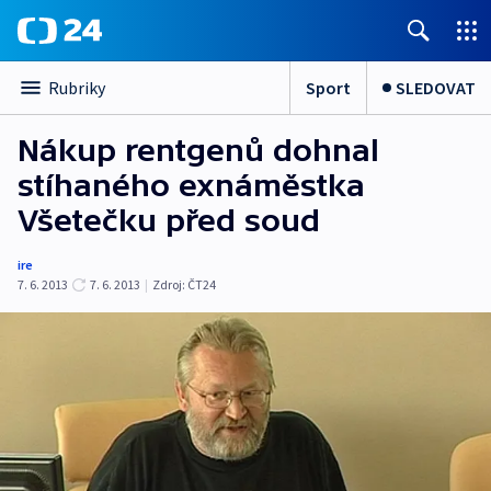
Sport
SLEDOVAT
Rubriky
Nákup rentgenů dohnal
stíhaného exnáměstka
Všetečku před soud
ire
7. 6. 2013
7. 6. 2013
|
Zdroj:
ČT24