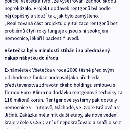
policie. Všetečka tvrdí, že vyšetřování žádnou škodu
neprokázalo. Projekt dodávek rentgenů byl podle
něj úspěšný a slouží tak, jak bylo zamýšleno.
„Realizovaná část projektu digitalizace rentgenů bez
problémů čtyři roky funguje a jsou s ní spokojeni
nemocnice, lékaři i pacienti,“ uvedl.
Všetečka byl v minulosti stíhán i za předražený
nákup nábytku do úřadu
Exnáměstek Všetečka v roce 2008 těsně před svým
odchodem z funkce podepsal jako předseda
představenstva zdravotnického holdingu smlouvu s
firmou Puro-Klima na dodávku rentgenové techniky za
118 milionů korun. Rentgenové systémy pak dostaly
nemocnice v Trutnově, Náchodě, ve Dvoře Králové a v
Jičíně. Zakázka měla mít další etapy, ale nové vedení
kraje v čele s ČSSD v ní už nepokračovalo a snažilo se z