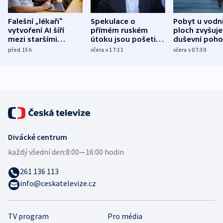
Falešní „lékaři“
Spekulace o
Pobyt u vodn
vytvoření AI šíří
přímém ruském
ploch zvyšuje
mezi staršími
útoku jsou pošetilé,
duševní poho
Poláky nebezpečné
míní estonský
ukázala
před 15
h
včera v 17:11
včera v 07:30
zdravotní rady
bezpečnostní
mezinárodní 
expert
Divácké centrum
každý všední den:
8:00—16:00 hodin
261 136 113
info@ceskatelevize.cz
TV program
Pro média