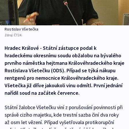
Rostislav Všetečka
Zdroj:
ČT24
Hradec Králové - Státní zástupce podal k
hradeckému okresnímu soudu obžalobu na bývalého
prvního náměstka hejtmana Královéhradeckého kraje
Rostislava Všetečku (ODS). Případ se týká nákupu
rentgenů pro nemocnice Královéhradeckého kraje.
Všetečka již dříve jakoukoli vinu odmítl. První jednání
nařídil soud na začátek července.
Státní žalobce Všetečku viní z porušování povinnosti při
správě cizího majetku, kde trestní sazba činí dva roky
až osm let vězení. Případ vyšetřovala protikorupční