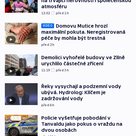
na trvající nerovnosti i společenskou
atmosféru
12:02
před 1
h
Domovu Mutice hrozí
VIDEO
maximální pokuta. Neregistrovaná
péče by mohla být trestná
před 2
h
Demolici vyhořelé budovy ve Zlíně
urychlilo částečné zřícení
11:19
před 3
h
Řeky vysychají a podzemní vody
ubývá. Hydrolog: Klíčem je
zadržování vody
před 6
h
Policie vyšetřuje pobodání v
Tanvaldu jako pokus o vraždu na
dvou osobách