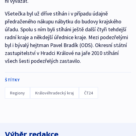
ní vyvázat.
Všetečka byl už dříve stíhán i v případu údajně
předraženého nákupu nábytku do budovy krajského
úřadu. Spolu s ním byli stíháni ještě další čtyři tehdejší
radní kraje a někdejší úřednice kraje. Mezi podezřelými
byl i bývalý hejtman Pavel Bradík (ODS). Okresní státní
zastupitelství v Hradci Králové na jaře 2010 stíhání
všech šesti podezřelých zastavilo.
ŠTÍTKY
Regiony
Královéhradecký kraj
ČT24
Výběr redakce