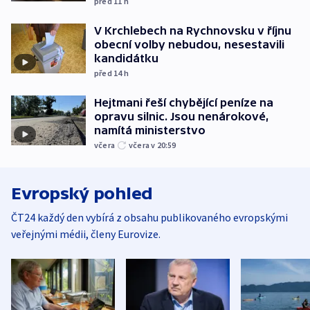
před 11
h
V Krchlebech na Rychnovsku v říjnu
obecní volby nebudou, nesestavili
kandidátku
před 14
h
Hejtmani řeší chybějící peníze na
opravu silnic. Jsou nenárokové,
namítá ministerstvo
včera
včera v 20:59
Evropský pohled
ČT24 každý den vybírá z obsahu publikovaného evropskými
veřejnými médii, členy Eurovize.