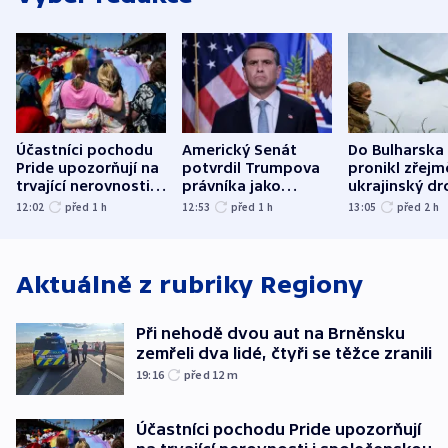
Účastníci pochodu
Americký Senát
Do Bulharska
Pride upozorňují na
potvrdil Trumpova
pronikl zřejm
trvající nerovnosti i
právníka jako
ukrajinský dr
společenskou
ministra
explodoval k
12:02
před 1
h
12:53
před 1
h
13:05
před 2
h
atmosféru
spravedlnosti
od plynovod
Aktuálně z rubriky
Regiony
Při nehodě dvou aut na Brněnsku
zemřeli dva lidé, čtyři se těžce zranili
19:16
před 12
m
Účastníci pochodu Pride upozorňují