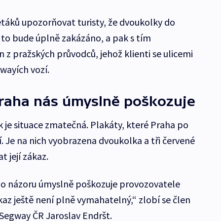
etáků upozorňovat turisty, že dvoukolky do
 to bude úplně zakázáno, a pak s tím
 z pražských průvodců, jehož klienti se ulicemi
wayích vozí.
Praha nás úmyslně poškozuje
 je situace zmatečná. Plakáty, které Praha po
bí. Je na nich vyobrazena dvoukolka a tři červené
 její zákaz.
ho názoru úmyslně poškozuje provozovatele
az ještě není plně vymahatelný,“ zlobí se člen
Segway ČR Jaroslav Endršt.