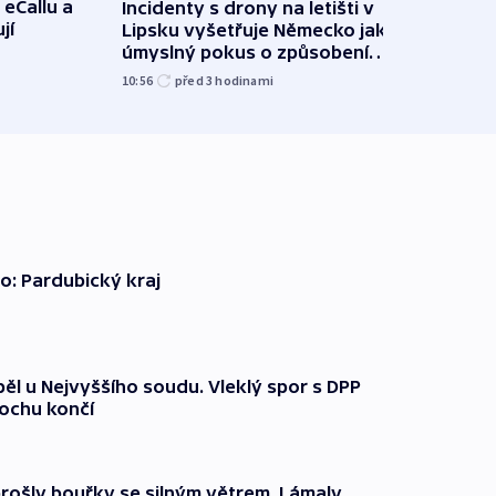
 eCallu a
Incidenty s drony na letišti v
Klima
jí
Lipsku vyšetřuje Německo jako
podn
úmyslný pokus o způsobení
i sví
exploze
10:56
před 3
hodinami
12:08
o: Pardubický kraj
ěl u Nejvyššího soudu. Vleklý spor s DPP
lochu končí
prošly bouřky se silným větrem. Lámaly