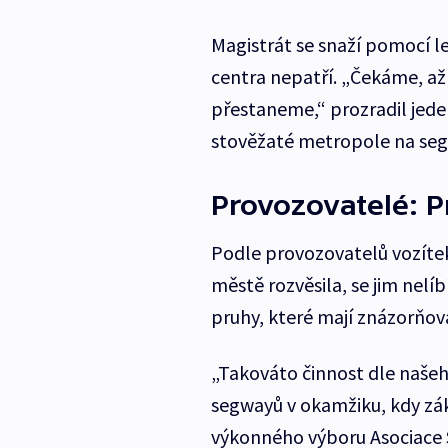
Magistrát se snaží pomocí l
centra nepatří. „Čekáme, až
přestaneme,“ prozradil jeden
stověžaté metropole na seg
Provozovatelé: 
Podle provozovatelů vozítek
městě rozvěsila, se jim nelí
pruhy, které mají znázorňovat
„Takováto činnost dle naše
segwayů v okamžiku, kdy zák
výkonného výboru Asociace 