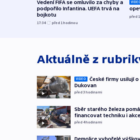
Vedení FIFA se omluvilo za chyby a
VIDE
podpořilo Infantina. UEFA trvá na
opev
bojkotu
před 
17:34
před 1
hodinou
Aktuálně z rubri
České firmy usilují 
VIDEO
Dukovan
před 3
hodinami
Sběr starého železa pom
financovat techniku i akc
před 4
hodinami
Demolice vyhořelé výškov