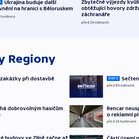
Zbytečné výjezdy kvůli
Ukrajina buduje další
O
obtěžující hovory zdržu
nění na hranici s Běloruskem
záchranáře
1
hodinou
před 2
hodinami
ky
Regiony
o zakázky při dostavbě
Sečten
VIDEO
před 8
hodinami
áhá dobrovolným hasičům
Rencar neusp
e
o reklamní p
před 10
hodinami
é budovy ve Zlíně začne až
Částí území 