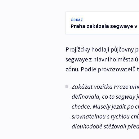
ODKAZ
Praha zakázala segwaye v 
Projížďky hodlají půjčovny p
segwaye z hlavního města ú
zónu. Podle provozovatelů t
Zakázat vozítka Praze umo
definovala, co to segway j
chodce. Musely jezdit po c
srovnatelnou s rychlou chů
dlouhodobě stěžovali před