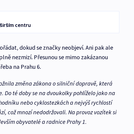
širším centru
ořádat, dokud se značky neobjeví. Ani pak ale
plně nezmizí. Přesunou se mimo zakázanou
řeba na Prahu 6.
žnila změna zákona o silniční dopravě, která
e. Do té doby se na dvoukolky pohlíželo jako na
hodníku nebo cyklostezkách a nejvýš rychlostí
zí, což mnozí nedodržovali. Na provoz vozítek si
evším obyvatelé a radnice Prahy 1.