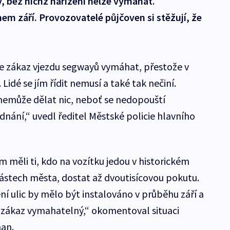
, bez nichž nařízení nelze vymáhat.
em září. Provozovatelé půjčoven si stěžují, že
e zákaz vjezdu segwayů vymáhat, přestože v
 Lidé se jím řídit nemusí a také tak nečiní.
 nemůže dělat nic, neboť se nedopouští
dnání,“ uvedl ředitel Městské policie hlavního
m měli ti, kdo na vozítku jedou v historickém
částech města, dostat až dvoutisícovou pokutu.
 ulic by mělo být instalováno v průběhu září a
 zákaz vymahatelný,“ okomentoval situaci
man.