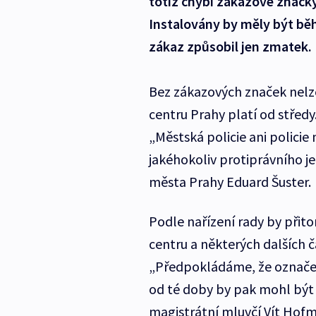
totiž chybí zákazové značky
Instalovány by měly být běh
zákaz způsobil jen zmatek.
Bez zákazových značek nelz
centru Prahy platí od středy.
„Městská policie ani policie
jakéhokoliv protiprávního je
města Prahy Eduard Šuster.
Podle nařízení rady by přito
centru a některých dalších 
„Předpokládáme, že označení
od té doby by pak mohl být
magistrátní mluvčí Vít Hof