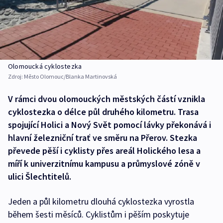
Olomoucká cyklostezka
Zdroj:
Město Olomouc/Blanka Martinovská
V rámci dvou olomouckých městských částí vznikla
cyklostezka o délce půl druhého kilometru. Trasa
spojující Holici a Nový Svět pomocí lávky překonává i
hlavní železniční trať ve směru na Přerov. Stezka
převede pěší i cyklisty přes areál Holického lesa a
míří k univerzitnímu kampusu a průmyslové zóně v
ulici Šlechtitelů.
Jeden a půl kilometru dlouhá cyklostezka vyrostla
během šesti měsíců. Cyklistům i pěším poskytuje