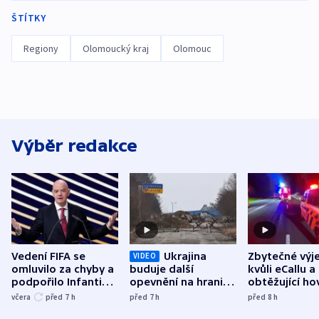
ŠTÍTKY
Regiony
Olomoucký kraj
Olomouc
Výběr redakce
Vedení FIFA se
Ukrajina
Zbytečné výj
VIDEO
omluvilo za chyby a
buduje další
kvůli eCallu a
podpořilo Infantina.
opevnění na hranici
obtěžující ho
UEFA trvá na
s Běloruskem
zdržují záchr
včera
před 7
h
před 7
h
před 8
h
bojkotu