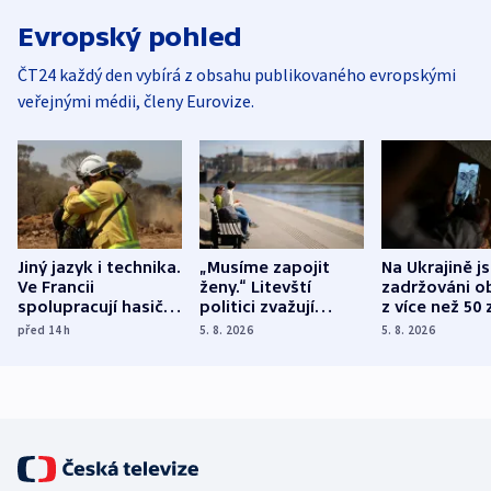
Evropský pohled
ČT24 každý den vybírá z obsahu publikovaného evropskými
veřejnými médii, členy Eurovize.
Jiný jazyk i technika.
„Musíme zapojit
Na Ukrajině j
Ve Francii
ženy.“ Litevští
zadržováni o
spolupracují hasiči z
politici zvažují
z více než 50 
různých zemí
dohodu o
Bojovali na s
před 14
h
5. 8. 2026
5. 8. 2026
demografii
Ruska