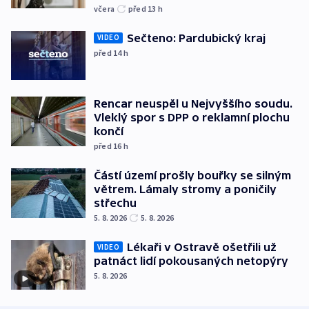
včera
před 13
h
Sečteno: Pardubický kraj
VIDEO
před 14
h
Rencar neuspěl u Nejvyššího soudu.
Vleklý spor s DPP o reklamní plochu
končí
před 16
h
Částí území prošly bouřky se silným
větrem. Lámaly stromy a poničily
střechu
5. 8. 2026
5. 8. 2026
Lékaři v Ostravě ošetřili už
VIDEO
patnáct lidí pokousaných netopýry
5. 8. 2026