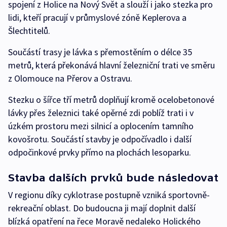
spojení z Holice na Nový Svět a slouží i jako stezka pro
lidi, kteří pracují v průmyslové zóně Keplerova a
Šlechtitelů.
Součástí trasy je lávka s přemostěním o délce 35
metrů, která překonává hlavní železniční trati ve směru
z Olomouce na Přerov a Ostravu.
Stezku o šířce tří metrů doplňují kromě ocelobetonové
lávky přes železnici také opěrné zdi poblíž trati i v
úzkém prostoru mezi silnicí a oplocením tamního
kovošrotu. Součástí stavby je odpočívadlo i další
odpočinkové prvky přímo na plochách lesoparku.
Stavba dalších prvků bude následovat
V regionu díky cyklotrase postupně vzniká sportovně-
rekreační oblast. Do budoucna ji mají doplnit další
blízká opatření na řece Moravě nedaleko Holického