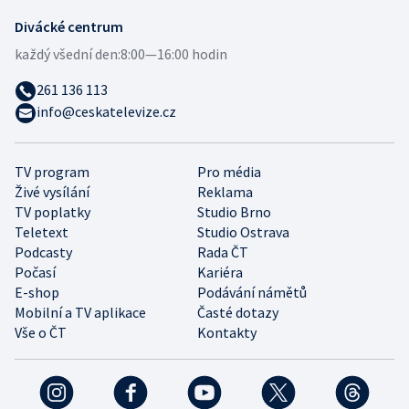
Divácké centrum
každý všední den:
8:00—16:00 hodin
261 136 113
info@ceskatelevize.cz
TV program
Pro média
Živé vysílání
Reklama
TV poplatky
Studio Brno
Teletext
Studio Ostrava
Podcasty
Rada ČT
Počasí
Kariéra
E-shop
Podávání námětů
Mobilní a TV aplikace
Časté dotazy
Vše o ČT
Kontakty