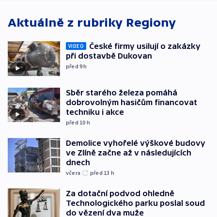
Aktuálně z rubriky
Regiony
České firmy usilují o zakázky
VIDEO
při dostavbě Dukovan
před 9
h
Sběr starého železa pomáhá
dobrovolným hasičům financovat
techniku i akce
před 10
h
Demolice vyhořelé výškové budovy
ve Zlíně začne až v následujících
dnech
včera
před 13
h
Za dotační podvod ohledně
Technologického parku poslal soud
do vězení dva muže