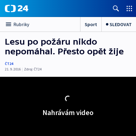
Sport
SLEDOVAT
Rubriky
Lesu po požáru nikdo
nepomáhal. Přesto opět žije
ČT24
21. 9. 2016
|
Zdroj:
ČT24
Nahrávám video