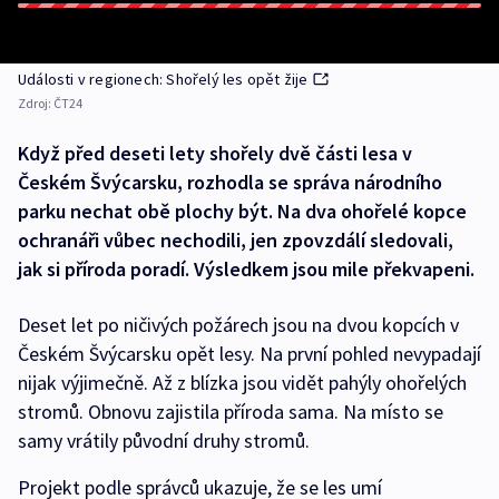
Události v regionech: Shořelý les opět žije
Zdroj:
ČT24
Když před deseti lety shořely dvě části lesa v
Českém Švýcarsku, rozhodla se správa národního
parku nechat obě plochy být. Na dva ohořelé kopce
ochranáři vůbec nechodili, jen zpovzdálí sledovali,
jak si příroda poradí. Výsledkem jsou mile překvapeni.
Deset let po ničivých požárech jsou na dvou kopcích v
Českém Švýcarsku opět lesy. Na první pohled nevypadají
nijak výjimečně. Až z blízka jsou vidět pahýly ohořelých
stromů. Obnovu zajistila příroda sama. Na místo se
samy vrátily původní druhy stromů.
Projekt podle správců ukazuje, že se les umí