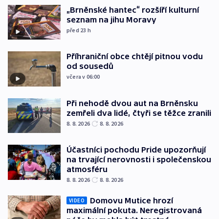
„Brněnské hantec“ rozšíří kulturní
seznam na jihu Moravy
před 23
h
Příhraniční obce chtějí pitnou vodu
od sousedů
včera v 06:00
Při nehodě dvou aut na Brněnsku
zemřeli dva lidé, čtyři se těžce zranili
8. 8. 2026
8. 8. 2026
Účastníci pochodu Pride upozorňují
na trvající nerovnosti i společenskou
atmosféru
8. 8. 2026
8. 8. 2026
Domovu Mutice hrozí
VIDEO
maximální pokuta. Neregistrovaná