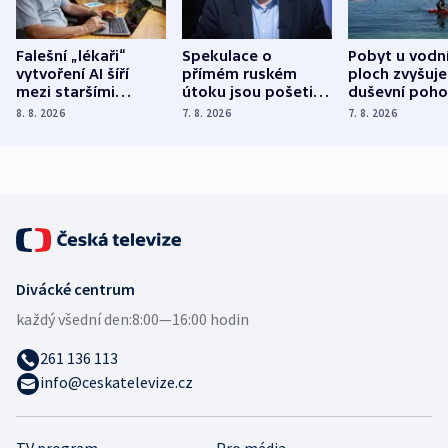
Falešní „lékaři“
Spekulace o
Pobyt u vodn
vytvoření AI šíří
přímém ruském
ploch zvyšuje
mezi staršími
útoku jsou pošetilé,
duševní poho
Poláky nebezpečné
míní estonský
ukázala
8. 8. 2026
7. 8. 2026
7. 8. 2026
zdravotní rady
bezpečnostní
mezinárodní 
expert
Divácké centrum
každý všední den:
8:00—16:00 hodin
261 136 113
info@ceskatelevize.cz
TV program
Pro média