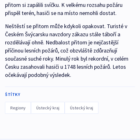
přitom si zapálili svíčku. K velkému rozsahu požáru
přispěl terén, hasiči se na místo nemohli dostat.
Neštěstí se přitom může kdykoli opakovat. Turisté v
Českém Švýcarsku navzdory zákazu stále táboří a
rozdělávají ohně. Nedbalost přitom je nejčastější
příčinou lesních požárů, což obzvláště zdůrazňují
současné suché roky. Minulý rok byl rekordní, v celém
Česku zasahovali hasiči u 1748 lesních požárů. Letos
očekávají podobný výsledek.
ŠTÍTKY
Regiony
Ústecký kraj
Ústecký kraj