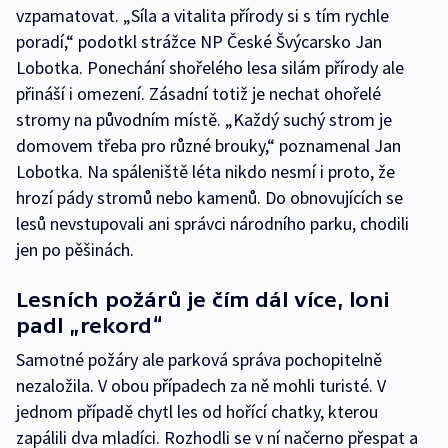
vzpamatovat. „Síla a vitalita přírody si s tím rychle
poradí,“ podotkl strážce NP České Švýcarsko Jan
Lobotka. Ponechání shořelého lesa silám přírody ale
přináší i omezení. Zásadní totiž je nechat ohořelé
stromy na původním místě. „Každý suchý strom je
domovem třeba pro různé brouky,“ poznamenal Jan
Lobotka. Na spáleniště léta nikdo nesmí i proto, že
hrozí pády stromů nebo kamenů. Do obnovujících se
lesů nevstupovali ani správci národního parku, chodili
jen po pěšinách.
Lesních požárů je čím dál více, loni
padl „rekord“
Samotné požáry ale parková správa pochopitelně
nezaložila. V obou případech za ně mohli turisté. V
jednom případě chytl les od hořící chatky, kterou
zapálili dva mladíci. Rozhodli se v ní načerno přespat a