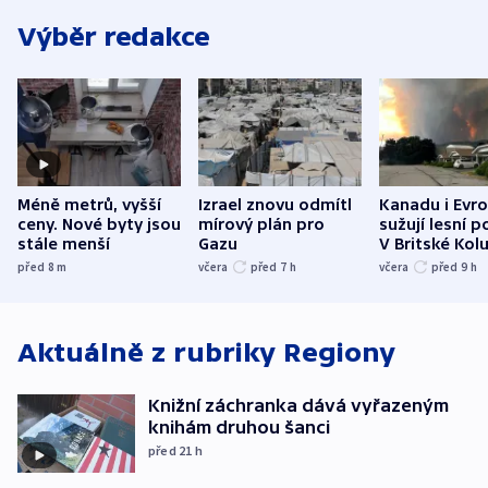
Výběr redakce
Méně metrů, vyšší
Izrael znovu odmítl
Kanadu i Evro
ceny. Nové byty jsou
mírový plán pro
sužují lesní p
stále menší
Gazu
V Britské Kol
evakuovali tis
před 8
m
včera
před 7
h
včera
před 9
h
Aktuálně z rubriky
Regiony
Knižní záchranka dává vyřazeným
knihám druhou šanci
před 21
h