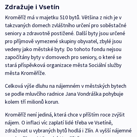
Zdražuje i Vsetín
Kroměříž má v majetku 510 bytů. Většina z nich je v
takzvaných domech zvláštního určení pro soběstačné
seniory a zdravotně postižené. Další byty jsou určené
pro příjmově vymezené skupiny obyvatel, zbylé jsou
vedeny jako městské byty. Do tohoto fondu nejsou
započítány byty v domovech pro seniory, o které se
stará příspěvková organizace města Sociální služby
města Kroměříže.
Celková výše dluhu na nájemném v městských bytech
se podle mluvčího radnice Jana Vondráška pohybuje
kolem tří milionů korun.
Kroměříž není jediná, která chce v příštím roce zvýšit
nájem. O inflaci víc zaplatí lidé třeba ve Vsetíně,
zdražovat u vybraných bytů hodlá i Zlín. A vyšší nájemné