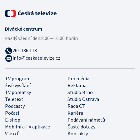
Divácké centrum
každý všední den:
8:00—16:00 hodin
261 136 113
info@ceskatelevize.cz
TV program
Pro média
Živé vysílání
Reklama
TV poplatky
Studio Brno
Teletext
Studio Ostrava
Podcasty
Rada ČT
Počasí
Kariéra
E-shop
Podávání námětů
Mobilní a TV aplikace
Časté dotazy
Vše o ČT
Kontakty