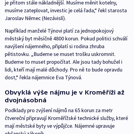
je přitom stále nákladnější. Musíme měnit kotelny,
musíme zateplovat, investic je celá řada,“ řekl starosta
Jaroslav Němec (Nezávislí).
Například manželé Týnovi platí za jednopokojový
městský byt měsíčně 4800 korun. Pokud politici schválí
navýšení nájemného, připlatí si rodina zhruba
pětistovku. „Budeme se muset trošku uskromnit.
Budeme to muset propočítat. Ale jsou tady bohužel i
lidi, kteří mají malé důchody. Pro ně to bude opravdu
dost,“ řekla nájemnice Eva Týnová.
Obvyklá výše nájmu je v Kroměříži až
dvojnásobná
Podklady pro zvýšení nájmů na 65 korun za metr
čtvereční připravují Kroměřížské technické služby, které
mají městské byty ve výpůjčce. Nájemné upravuje
občanský zákoník.