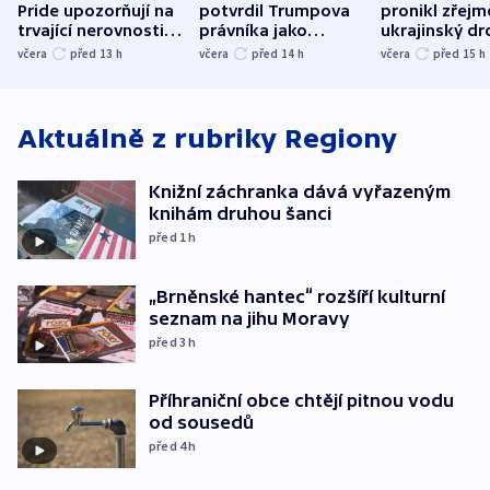
Pride upozorňují na
potvrdil Trumpova
pronikl zřejm
trvající nerovnosti i
právníka jako
ukrajinský dr
společenskou
ministra
explodoval k
včera
před 13
h
včera
před 14
h
včera
před 15
h
atmosféru
spravedlnosti
od plynovod
Aktuálně z rubriky
Regiony
Knižní záchranka dává vyřazeným
knihám druhou šanci
před 1
h
„Brněnské hantec“ rozšíří kulturní
seznam na jihu Moravy
před 3
h
Příhraniční obce chtějí pitnou vodu
od sousedů
před 4
h