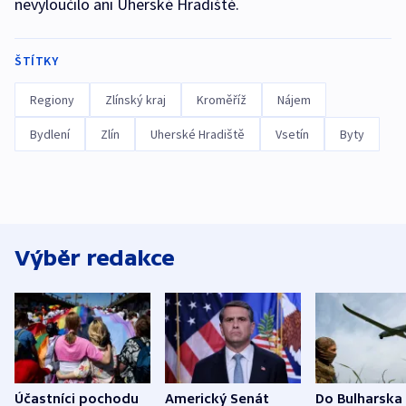
nevyloučilo ani Uherské Hradiště.
ŠTÍTKY
Regiony
Zlínský kraj
Kroměříž
Nájem
Bydlení
Zlín
Uherské Hradiště
Vsetín
Byty
Výběr redakce
Účastníci pochodu
Americký Senát
Do Bulharska