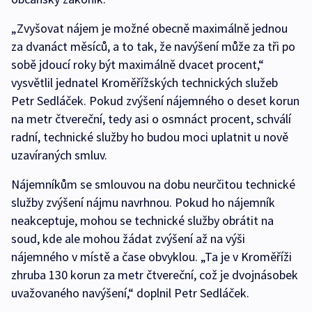
„Zvyšovat nájem je možné obecně maximálně jednou
za dvanáct měsíců, a to tak, že navýšení může za tři po
sobě jdoucí roky být maximálně dvacet procent,“
vysvětlil jednatel Kroměřížských technických služeb
Petr Sedláček. Pokud zvýšení nájemného o deset korun
na metr čtvereční, tedy asi o osmnáct procent, schválí
radní, technické služby ho budou moci uplatnit u nově
uzavíraných smluv.
Nájemníkům se smlouvou na dobu neurčitou technické
služby zvýšení nájmu navrhnou. Pokud ho nájemník
neakceptuje, mohou se technické služby obrátit na
soud, kde ale mohou žádat zvýšení až na výši
nájemného v místě a čase obvyklou. „Ta je v Kroměříži
zhruba 130 korun za metr čtvereční, což je dvojnásobek
uvažovaného navýšení,“ doplnil Petr Sedláček.