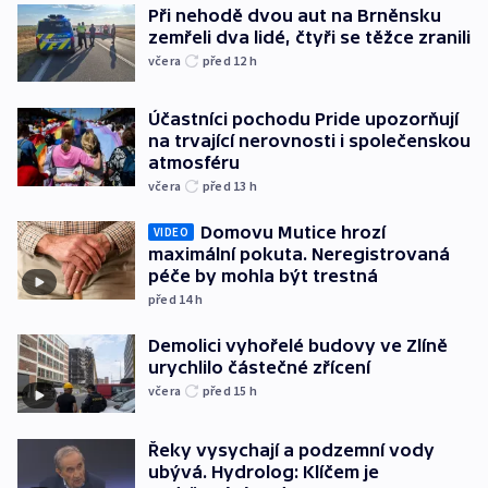
Při nehodě dvou aut na Brněnsku
zemřeli dva lidé, čtyři se těžce zranili
včera
před 12
h
Účastníci pochodu Pride upozorňují
na trvající nerovnosti i společenskou
atmosféru
včera
před 13
h
Domovu Mutice hrozí
VIDEO
maximální pokuta. Neregistrovaná
péče by mohla být trestná
před 14
h
Demolici vyhořelé budovy ve Zlíně
urychlilo částečné zřícení
včera
před 15
h
Řeky vysychají a podzemní vody
ubývá. Hydrolog: Klíčem je