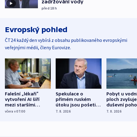
zadržování vody
před 18
h
Evropský pohled
ČT24 každý den vybírá z obsahu publikovaného evropskými
veřejnými médii, členy Eurovize.
Falešní „lékaři“
Spekulace o
Pobyt u vodn
vytvoření AI šíří
přímém ruském
ploch zvyšuje
mezi staršími
útoku jsou pošetilé,
duševní poho
Poláky nebezpečné
míní estonský
ukázala
včera v 07:00
7. 8. 2026
7. 8. 2026
zdravotní rady
bezpečnostní
mezinárodní 
expert