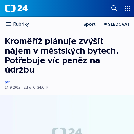
Sport
SLEDOVAT
Rubriky
Kroměříž plánuje zvýšit
nájem v městských bytech.
Potřebuje víc peněz na
údržbu
pes
14. 9. 2019
|
Zdroj:
ČT24/ČTK