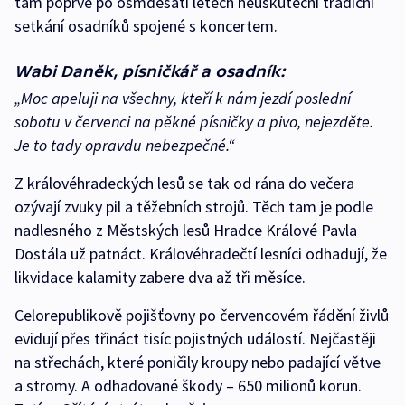
tam poprvé po osmdesáti letech neuskuteční tradiční
setkání osadníků spojené s koncertem.
Wabi Daněk, písničkář a osadník:
„Moc apeluji na všechny, kteří k nám jezdí poslední
sobotu v červenci na pěkné písničky a pivo, nejezděte.
Je to tady opravdu nebezpečné.“
Z královéhradeckých lesů se tak od rána do večera
ozývají zvuky pil a těžebních strojů. Těch tam je podle
nadlesného z Městských lesů Hradce Králové Pavla
Dostála už patnáct. Královéhradečtí lesníci odhadují, že
likvidace kalamity zabere dva až tři měsíce.
Celorepublikově pojišťovny po červencovém řádění živlů
evidují přes třináct tisíc pojistných událostí. Nejčastěji
na střechách, které poničily kroupy nebo padající větve
a stromy. A odhadované škody – 650 milionů korun.