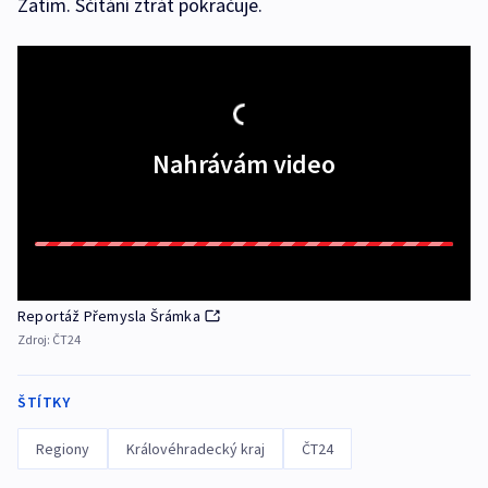
Zatím. Sčítání ztrát pokračuje.
Nahrávám video
Reportáž Přemysla Šrámka
Zdroj:
ČT24
ŠTÍTKY
Regiony
Královéhradecký kraj
ČT24