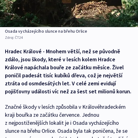
Osada vycházejícího slunce na břehu Orlice
Zdroj:
ČT24
Hradec Králové - Mnohem větší, než se původně
zdálo, jsou škody, které v lesích kolem Hradce
Králové napáchala bouře ze začátku měsíce. Živel
poničil padesát tisíc kubíků dřeva, což je největší
ztráta od osmdesátých let. V celé zemi evidují
pojišťovny události víc než za šest set milionů korun.
Značné škody v lesích způsobila v Královéhradeckém
kraji bouřka ze začátku července. Jednou
z nejpostiženějších lokalit je i Osada vycházejícího
slunce na břehu Orlice. Osada byla tak poničena, že se