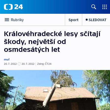
Sport
SLEDOVAT
Rubriky
Královéhradecké lesy sčítají
škody, největší od
osmdesátých let
muf
20. 7. 2012
20. 7. 2012
|
Zdroj:
ČT24