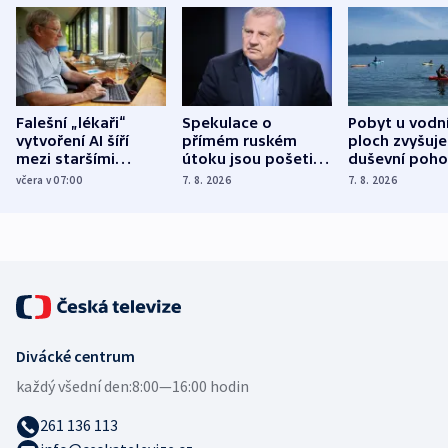
Falešní „lékaři“
Spekulace o
Pobyt u vodn
vytvoření AI šíří
přímém ruském
ploch zvyšuje
mezi staršími
útoku jsou pošetilé,
duševní poho
Poláky nebezpečné
míní estonský
ukázala
včera v 07:00
7. 8. 2026
7. 8. 2026
zdravotní rady
bezpečnostní
mezinárodní 
expert
Divácké centrum
každý všední den:
8:00—16:00 hodin
261 136 113