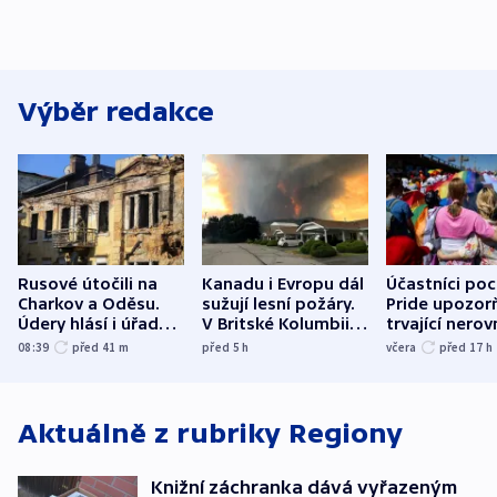
Výběr redakce
Rusové útočili na
Kanadu i Evropu dál
Účastníci po
Charkov a Oděsu.
sužují lesní požáry.
Pride upozorň
Údery hlásí i úřady v
V Britské Kolumbii
trvající nerov
Bělgorodu
evakuovali tisíce lidí
společensko
08:39
před 41
m
před 5
h
včera
před 17
h
atmosféru
Aktuálně z rubriky
Regiony
Knižní záchranka dává vyřazeným