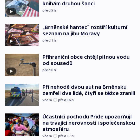
knihám druhou šanci
před 5
h
„Brněnské hantec“ rozšíří kulturní
seznam na jihu Moravy
před 7
h
Příhraniční obce chtějí pitnou vodu
od sousedů
před 8
h
Při nehodě dvou aut na Brněnsku
zemřeli dva lidé, čtyři se těžce zranili
včera
před 16
h
Účastníci pochodu Pride upozorňují
na trvající nerovnosti i společenskou
atmosféru
včera
před 17
h