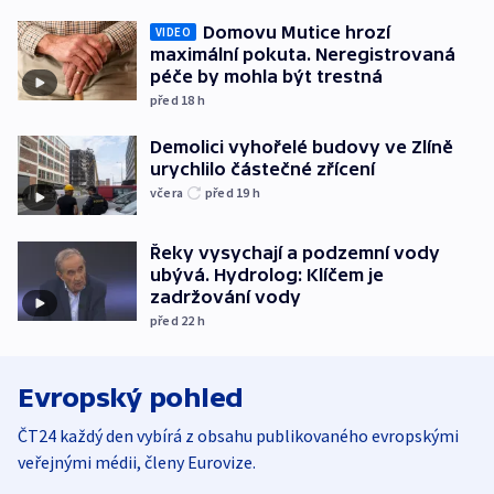
Domovu Mutice hrozí
VIDEO
maximální pokuta. Neregistrovaná
péče by mohla být trestná
před 18
h
Demolici vyhořelé budovy ve Zlíně
urychlilo částečné zřícení
včera
před 19
h
Řeky vysychají a podzemní vody
ubývá. Hydrolog: Klíčem je
zadržování vody
před 22
h
Evropský pohled
ČT24 každý den vybírá z obsahu publikovaného evropskými
veřejnými médii, členy Eurovize.