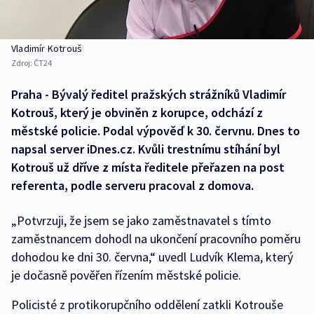
Vladimír Kotrouš
Zdroj:
ČT24
Praha - Bývalý ředitel pražských strážníků Vladimír
Kotrouš, který je obviněn z korupce, odchází z
městské policie. Podal výpověď k 30. červnu. Dnes to
napsal server iDnes.cz. Kvůli trestnímu stíhání byl
Kotrouš už dříve z místa ředitele přeřazen na post
referenta, podle serveru pracoval z domova.
„Potvrzuji, že jsem se jako zaměstnavatel s tímto
zaměstnancem dohodl na ukončení pracovního poměru
dohodou ke dni 30. června,“ uvedl Ludvík Klema, který
je dočasně pověřen řízením městské policie.
Policisté z protikorupčního oddělení zatkli Kotrouše