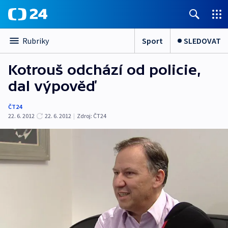
Sport
SLEDOVAT
Rubriky
Kotrouš odchází od policie,
dal výpověď
ČT24
22. 6. 2012
22. 6. 2012
|
Zdroj:
ČT24