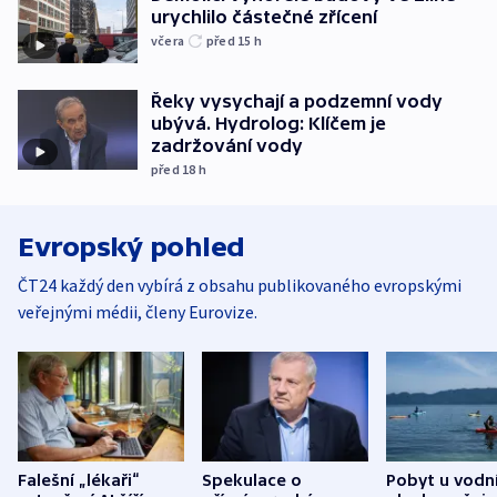
urychlilo částečné zřícení
včera
před 15
h
Řeky vysychají a podzemní vody
ubývá. Hydrolog: Klíčem je
zadržování vody
před 18
h
Evropský pohled
ČT24 každý den vybírá z obsahu publikovaného evropskými
veřejnými médii, členy Eurovize.
Falešní „lékaři“
Spekulace o
Pobyt u vodn