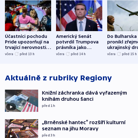
Účastníci pochodu
Americký Senát
Do Bulharska
Pride upozorňují na
potvrdil Trumpova
pronikl zřejm
trvající nerovnosti i
právníka jako
ukrajinský dr
společenskou
ministra
explodoval k
včera
před 13
h
včera
před 14
h
včera
před 15
h
atmosféru
spravedlnosti
od plynovod
Aktuálně z rubriky
Regiony
Knižní záchranka dává vyřazeným
knihám druhou šanci
před 1
h
„Brněnské hantec“ rozšíří kulturní
seznam na jihu Moravy
před 3
h