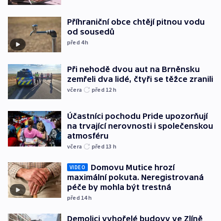
Příhraniční obce chtějí pitnou vodu
od sousedů
před 4
h
Při nehodě dvou aut na Brněnsku
zemřeli dva lidé, čtyři se těžce zranili
včera
před 12
h
Účastníci pochodu Pride upozorňují
na trvající nerovnosti i společenskou
atmosféru
včera
před 13
h
Domovu Mutice hrozí
VIDEO
maximální pokuta. Neregistrovaná
péče by mohla být trestná
před 14
h
Demolici vyhořelé budovy ve Zlíně