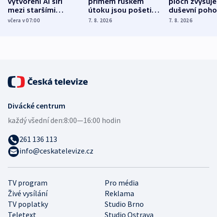
vytvoření AI šíří
přímém ruském
ploch zvyšuje
mezi staršími
útoku jsou pošetilé,
duševní poho
Poláky nebezpečné
míní estonský
ukázala
včera v 07:00
7. 8. 2026
7. 8. 2026
zdravotní rady
bezpečnostní
mezinárodní 
expert
Divácké centrum
každý všední den:
8:00—16:00 hodin
261 136 113
info@ceskatelevize.cz
TV program
Pro média
Živé vysílání
Reklama
TV poplatky
Studio Brno
Teletext
Studio Ostrava