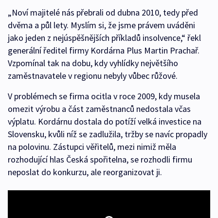
„Noví majitelé nás přebrali od dubna 2010, tedy před
dvěma a půl lety. Myslím si, že jsme právem uváděni
jako jeden z nejúspěšnějších příkladů insolvence,“ řekl
generální ředitel firmy Kordárna Plus Martin Prachař.
Vzpomínal tak na dobu, kdy vyhlídky největšího
zaměstnavatele v regionu nebyly vůbec růžové.
V problémech se firma ocitla v roce 2009, kdy musela
omezit výrobu a část zaměstnanců nedostala včas
výplatu. Kordárnu dostala do potíží velká investice na
Slovensku, kvůli níž se zadlužila, tržby se navíc propadly
na polovinu. Zástupci věřitelů, mezi nimiž měla
rozhodující hlas Česká spořitelna, se rozhodli firmu
neposlat do konkurzu, ale reorganizovat ji.