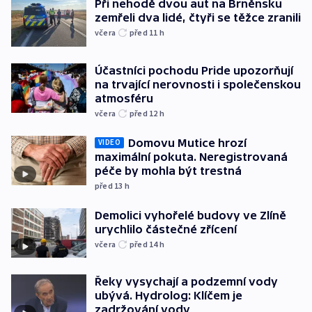
Při nehodě dvou aut na Brněnsku
zemřeli dva lidé, čtyři se těžce zranili
včera
před 11
h
Účastníci pochodu Pride upozorňují
na trvající nerovnosti i společenskou
atmosféru
včera
před 12
h
Domovu Mutice hrozí
VIDEO
maximální pokuta. Neregistrovaná
péče by mohla být trestná
před 13
h
Demolici vyhořelé budovy ve Zlíně
urychlilo částečné zřícení
včera
před 14
h
Řeky vysychají a podzemní vody
ubývá. Hydrolog: Klíčem je
zadržování vody