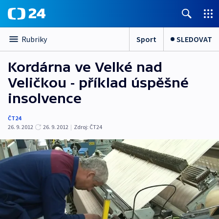
Sport
SLEDOVAT
Rubriky
Kordárna ve Velké nad
Veličkou - příklad úspěšné
insolvence
ČT24
26. 9. 2012
26. 9. 2012
|
Zdroj:
ČT24