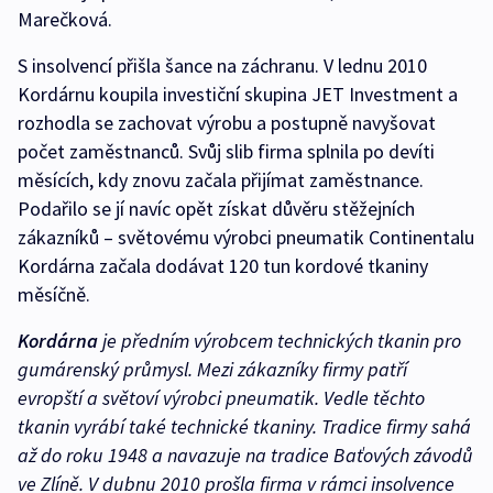
Marečková.
S insolvencí přišla šance na záchranu. V lednu 2010
Kordárnu koupila investiční skupina JET Investment a
rozhodla se zachovat výrobu a postupně navyšovat
počet zaměstnanců. Svůj slib firma splnila po devíti
měsících, kdy znovu začala přijímat zaměstnance.
Podařilo se jí navíc opět získat důvěru stěžejních
zákazníků – světovému výrobci pneumatik Continentalu
Kordárna začala dodávat 120 tun kordové tkaniny
měsíčně.
Kordárna
je předním výrobcem technických tkanin pro
gumárenský průmysl. Mezi zákazníky firmy patří
evropští a světoví výrobci pneumatik. Vedle těchto
tkanin vyrábí také technické tkaniny. Tradice firmy sahá
až do roku 1948 a navazuje na tradice Baťových závodů
ve Zlíně. V dubnu 2010 prošla firma v rámci insolvence