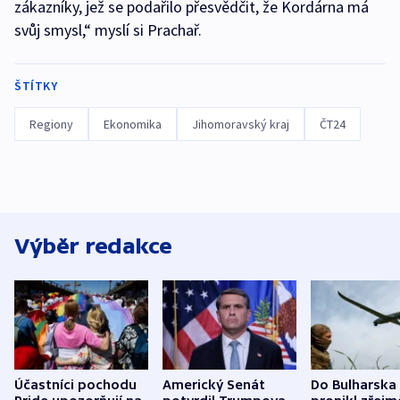
zákazníky, jež se podařilo přesvědčit, že Kordárna má
svůj smysl,“ myslí si Prachař.
ŠTÍTKY
Regiony
Ekonomika
Jihomoravský kraj
ČT24
Výběr redakce
Účastníci pochodu
Americký Senát
Do Bulharska