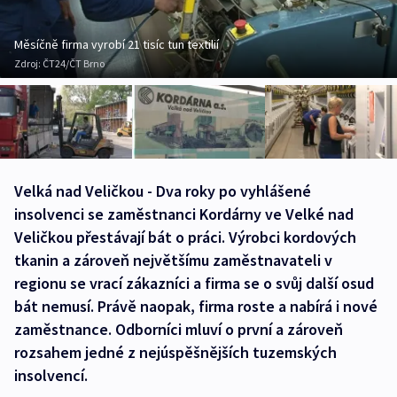
Měsíčně firma vyrobí 21 tisíc tun textilií
Zdroj:
ČT24/ČT Brno
Velká nad Veličkou - Dva roky po vyhlášené
insolvenci se zaměstnanci Kordárny ve Velké nad
Veličkou přestávají bát o práci. Výrobci kordových
tkanin a zároveň největšímu zaměstnavateli v
regionu se vrací zákazníci a firma se o svůj další osud
bát nemusí. Právě naopak, firma roste a nabírá i nové
zaměstnance. Odborníci mluví o první a zároveň
rozsahem jedné z nejúspěšnějších tuzemských
insolvencí.