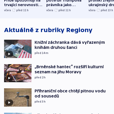
Pride upozorňují na
potvrdil Trumpova
pronikl zřejm
trvající nerovnosti i
právníka jako
ukrajinský dr
společenskou
ministra
explodoval k
včera
před 12
h
včera
před 12
h
včera
před 13
h
atmosféru
spravedlnosti
od plynovod
Aktuálně z rubriky
Regiony
Knižní záchranka dává vyřazeným
knihám druhou šanci
před 14
m
„Brněnské hantec“ rozšíří kulturní
seznam na jihu Moravy
před 2
h
Příhraniční obce chtějí pitnou vodu
od sousedů
před 3
h