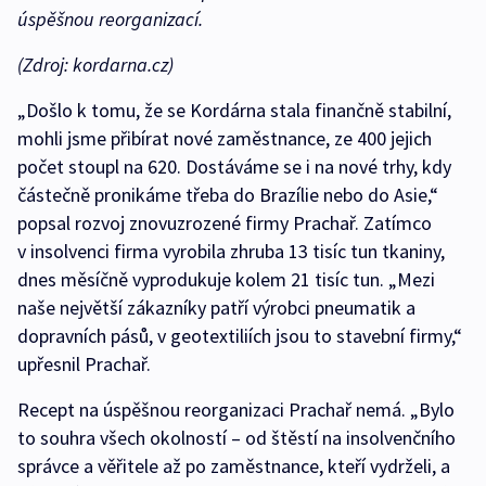
úspěšnou reorganizací.
(Zdroj: kordarna.cz)
„Došlo k tomu, že se Kordárna stala finančně stabilní,
mohli jsme přibírat nové zaměstnance, ze 400 jejich
počet stoupl na 620. Dostáváme se i na nové trhy, kdy
částečně pronikáme třeba do Brazílie nebo do Asie,“
popsal rozvoj znovuzrozené firmy Prachař. Zatímco
v insolvenci firma vyrobila zhruba 13 tisíc tun tkaniny,
dnes měsíčně vyprodukuje kolem 21 tisíc tun. „Mezi
naše největší zákazníky patří výrobci pneumatik a
dopravních pásů, v geotextiliích jsou to stavební firmy,“
upřesnil Prachař.
Recept na úspěšnou reorganizaci Prachař nemá. „Bylo
to souhra všech okolností – od štěstí na insolvenčního
správce a věřitele až po zaměstnance, kteří vydrželi, a