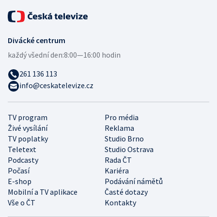
Divácké centrum
každý všední den:
8:00—16:00 hodin
261 136 113
info@ceskatelevize.cz
TV program
Pro média
Živé vysílání
Reklama
TV poplatky
Studio Brno
Teletext
Studio Ostrava
Podcasty
Rada ČT
Počasí
Kariéra
E-shop
Podávání námětů
Mobilní a TV aplikace
Časté dotazy
Vše o ČT
Kontakty