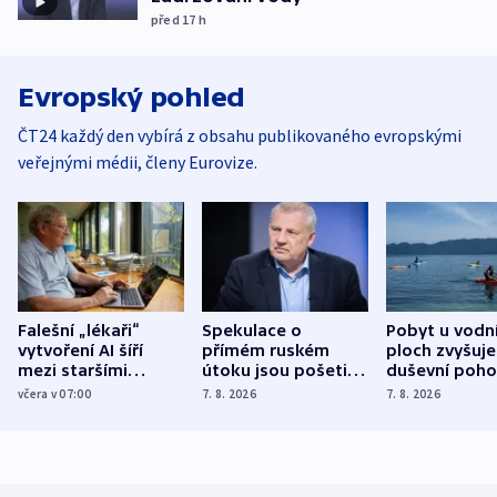
před 17
h
Evropský pohled
ČT24 každý den vybírá z obsahu publikovaného evropskými
veřejnými médii, členy Eurovize.
Falešní „lékaři“
Spekulace o
Pobyt u vodn
vytvoření AI šíří
přímém ruském
ploch zvyšuje
mezi staršími
útoku jsou pošetilé,
duševní poho
Poláky nebezpečné
míní estonský
ukázala
včera v 07:00
7. 8. 2026
7. 8. 2026
zdravotní rady
bezpečnostní
mezinárodní 
expert