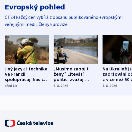
Evropský pohled
ČT24 každý den vybírá z obsahu publikovaného evropskými
veřejnými médii, členy Eurovize.
Jiný jazyk i technika.
„Musíme zapojit
Na Ukrajině j
Ve Francii
ženy.“ Litevští
zadržováni o
spolupracují hasiči z
politici zvažují
z více než 50 
různých zemí
dohodu o
Bojovali na s
před 8
h
5. 8. 2026
5. 8. 2026
demografii
Ruska