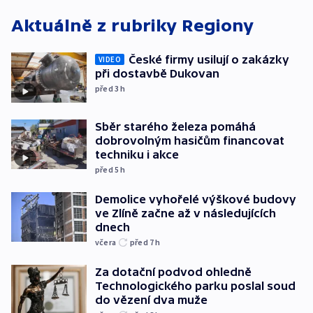
Aktuálně z rubriky
Regiony
České firmy usilují o zakázky
VIDEO
při dostavbě Dukovan
před 3
h
Sběr starého železa pomáhá
dobrovolným hasičům financovat
techniku i akce
před 5
h
Demolice vyhořelé výškové budovy
ve Zlíně začne až v následujících
dnech
včera
před 7
h
Za dotační podvod ohledně
Technologického parku poslal soud
do vězení dva muže