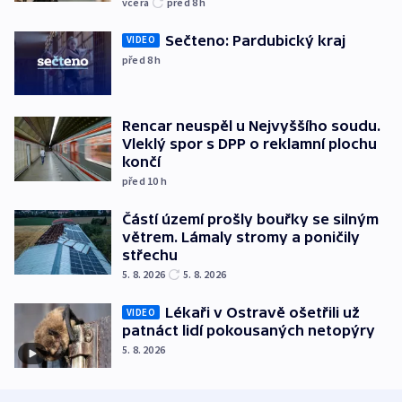
včera
před 8
h
Sečteno: Pardubický kraj
VIDEO
před 8
h
Rencar neuspěl u Nejvyššího soudu.
Vleklý spor s DPP o reklamní plochu
končí
před 10
h
Částí území prošly bouřky se silným
větrem. Lámaly stromy a poničily
střechu
5. 8. 2026
5. 8. 2026
Lékaři v Ostravě ošetřili už
VIDEO
patnáct lidí pokousaných netopýry
5. 8. 2026