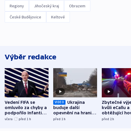
Regiony
Jihočeský kraj
Obrazem
České Budějovice
Keltové
Výběr redakce
Vedení FIFA se
Ukrajina
Zbytečné výj
VIDEO
omluvilo za chyby a
buduje další
kvůli eCallu a
podpořilo Infantina.
opevnění na hranici
obtěžující ho
UEFA trvá na
s Běloruskem
zdržují záchr
včera
před 1
h
před 1
h
před 2
h
bojkotu