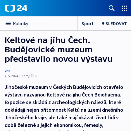
Sport
SLEDOVAT
Rubriky
Keltové na jihu Čech.
Budějovické muzeum
představilo novou výstavu
vhk
7. 5. 2024
|
Zdroj:
ČTK
Jihočeské muzeum v Českých Budějovicích otevřelo
výstavu nazvanou Keltové na jihu Čech Boiohaema.
Expozice se skládá z archeologických nálezů, které
dokládají nejen přítomnost Keltů na území dnešního
Jihočeského kraje, ale také mají ukázat život lidí v
době železné s jejich ekonomikou, řemesly,