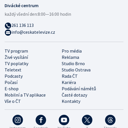
Divácké centrum
každý všední den:
8:00—16:00 hodin
261 136 113
info@ceskatelevize.cz
TV program
Pro média
Živé vysílání
Reklama
TV poplatky
Studio Brno
Teletext
Studio Ostrava
Podcasty
Rada ČT
Počasí
Kariéra
E-shop
Podávání námětů
Mobilní a TV aplikace
Časté dotazy
Vše o ČT
Kontakty
Instagram
Facebook
YouTube
X
Threads