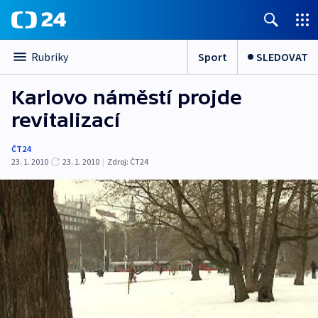
Sport
SLEDOVAT
Rubriky
Karlovo náměstí projde
revitalizací
ČT24
23. 1. 2010
23. 1. 2010
|
Zdroj:
ČT24