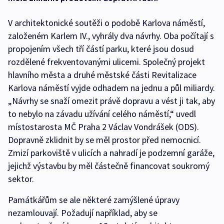
V architektonické soutěži o podobě Karlova náměstí,
založeném Karlem IV., vyhrály dva návrhy. Oba počítají s
propojením všech tří částí parku, které jsou dosud
rozdělené frekventovanými ulicemi. Společný projekt
hlavního města a druhé městské části Revitalizace
Karlova náměstí vyjde odhadem na jednu a půl miliardy.
„Návrhy se snaží omezit právě dopravu a vést ji tak, aby
to nebylo na závadu užívání celého náměstí,“ uvedl
místostarosta MČ Praha 2 Václav Vondrášek (ODS).
Dopravně zklidnit by se měl prostor před nemocnicí.
Zmizí parkoviště v ulicích a nahradí je podzemní garáže,
jejichž výstavbu by měl částečně financovat soukromý
sektor.
Památkářům se ale některé zamýšlené úpravy
nezamlouvají. Požadují například, aby se