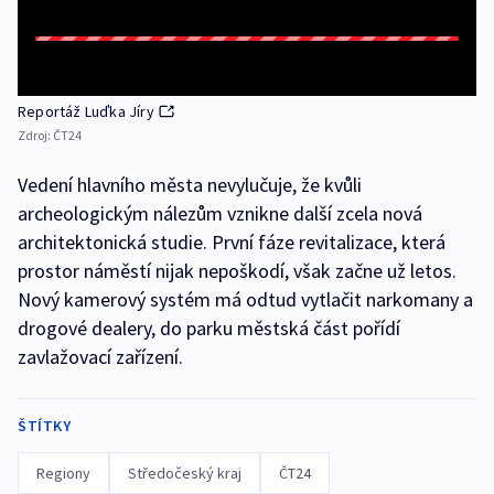
Reportáž Luďka Jíry
Zdroj:
ČT24
Vedení hlavního města nevylučuje, že kvůli
archeologickým nálezům vznikne další zcela nová
architektonická studie. První fáze revitalizace, která
prostor náměstí nijak nepoškodí, však začne už letos.
Nový kamerový systém má odtud vytlačit narkomany a
drogové dealery, do parku městská část pořídí
zavlažovací zařízení.
ŠTÍTKY
Regiony
Středočeský kraj
ČT24