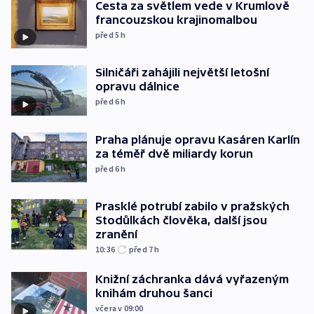
Cesta za světlem vede v Krumlově
francouzskou krajinomalbou
před 5
h
Silničáři zahájili největší letošní
opravu dálnice
před 6
h
Praha plánuje opravu Kasáren Karlín
za téměř dvě miliardy korun
před 6
h
Prasklé potrubí zabilo v pražských
Stodůlkách člověka, další jsou
zranění
10:36
před 7
h
Knižní záchranka dává vyřazeným
knihám druhou šanci
včera v 09:00