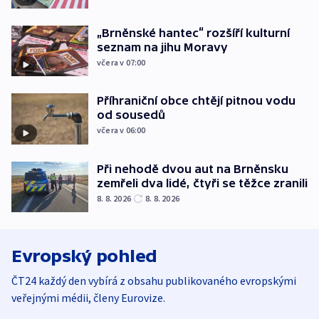
„Brněnské hantec“ rozšíří kulturní
seznam na jihu Moravy
včera v 07:00
Příhraniční obce chtějí pitnou vodu
od sousedů
včera v 06:00
Při nehodě dvou aut na Brněnsku
zemřeli dva lidé, čtyři se těžce zranili
8. 8. 2026
8. 8. 2026
Evropský pohled
ČT24 každý den vybírá z obsahu publikovaného evropskými
veřejnými médii, členy Eurovize.