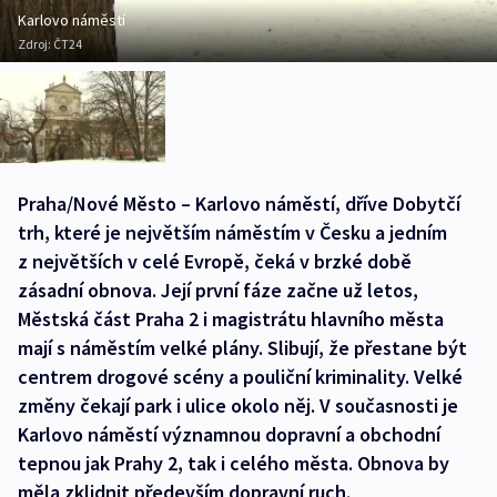
Karlovo náměstí
Zdroj:
ČT24
Praha/Nové Město – Karlovo náměstí, dříve Dobytčí
trh, které je největším náměstím v Česku a jedním
z největších v celé Evropě, čeká v brzké době
zásadní obnova. Její první fáze začne už letos,
Městská část Praha 2 i magistrátu hlavního města
mají s náměstím velké plány. Slibují, že přestane být
centrem drogové scény a pouliční kriminality. Velké
změny čekají park i ulice okolo něj. V současnosti je
Karlovo náměstí významnou dopravní a obchodní
tepnou jak Prahy 2, tak i celého města. Obnova by
měla zklidnit především dopravní ruch.