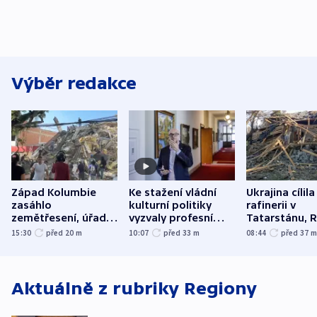
Výběr redakce
Západ Kolumbie
Ke stažení vládní
Ukrajina cílila
zasáhlo
kulturní politiky
rafinerii v
zemětřesení, úřady
vyzvaly profesní
Tatarstánu, 
hlásí přes sto obětí
organizace, spolky i
útočilo na mě
15:30
před 20
m
10:07
před 33
m
08:44
před 37
odbory
benzinky či s
WHO
Aktuálně z rubriky
Regiony