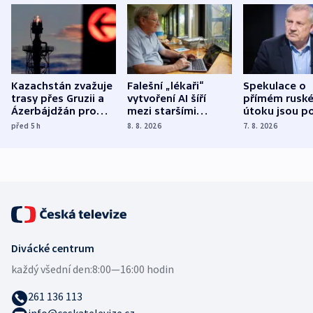
Kazachstán zvažuje
Falešní „lékaři“
Spekulace o
trasy přes Gruzii a
vytvoření AI šíří
přímém rusk
Ázerbájdžán pro
mezi staršími
útoku jsou po
vývoz ropy do
Poláky nebezpečné
míní estonsk
před 5
h
8. 8. 2026
7. 8. 2026
Evropy
zdravotní rady
bezpečnostn
expert
Divácké centrum
každý všední den:
8:00—16:00 hodin
261 136 113