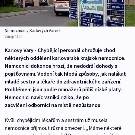
Nemocnice v Karlových Varech
Zdroj:
ČT24
Karlovy Vary - Chybějící personál ohrožuje chod
některých oddělení karlovarské krajské nemocnice.
Nemocnici dokonce hrozí, že nedodrží dohody s
pojišťovnami. Vedení tak hledá způsoby, jak nalákat
mladé sestry a lékaře do zdravotnického zařízení.
Problémem jsou podle manažerů příliš nízké platy.
Nemocnici navíc vzniká riziko, že po
zacvičení odborníci na místě nezůstanou.
Kvůli chybějícím lékařům a sestrám už musela
nemocnice přijmout různá omezení. „Máme některé