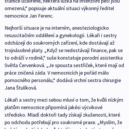
stanice uzavřené, některá lůžka na intenzivní péči jsou
omezená,“ popisuje aktuální situaci výkonný ředitel
nemocnice Jan Ferenc.
Nejhorší situace je na interním, anesteziologicko
resuscitačním oddělení a gynekologii. Lékaři i sestry
odcházejí do soukromých zařízení, kde dostávají až
trojnásobné platy. „Když se nedostávají finance, pak se
to odráží v rodině,“ suše konstatuje porodní asistentka
Světla Červenková. „Je spousta sestřiček, které mají od
práce zničená záda. V nemocnicích je pořád málo
pomocného personálu,“ dodává vrchní sestra chirurgie
Jana Štulíková.
Lékaři a sestry mezi sebou mluví o tom, že kvůli nízkým
platům nemocnice připomíná jakési výcvikové
středisko. Mladí doktoři tady získají zkušenosti, které
po odchodu potřebují pro soukromé praxe. „Myslím, že