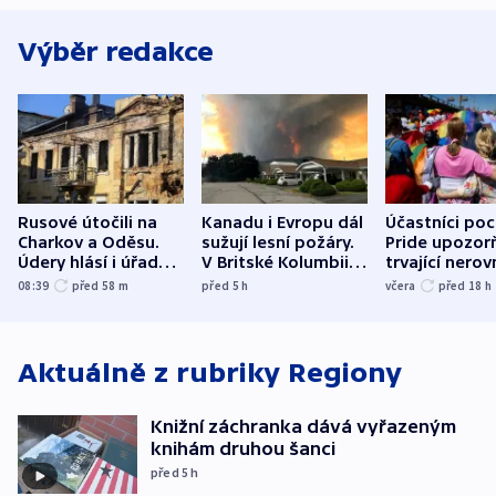
Výběr redakce
Rusové útočili na
Kanadu i Evropu dál
Účastníci po
Charkov a Oděsu.
sužují lesní požáry.
Pride upozorň
Údery hlásí i úřady v
V Britské Kolumbii
trvající nerov
Bělgorodu
evakuovali tisíce lidí
společensko
08:39
před 58
m
před 5
h
včera
před 18
h
atmosféru
Aktuálně z rubriky
Regiony
Knižní záchranka dává vyřazeným
knihám druhou šanci
před 5
h