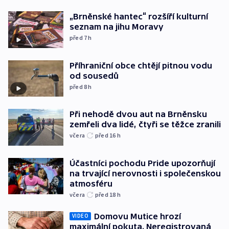
„Brněnské hantec“ rozšíří kulturní
seznam na jihu Moravy
před 7
h
Příhraniční obce chtějí pitnou vodu
od sousedů
před 8
h
Při nehodě dvou aut na Brněnsku
zemřeli dva lidé, čtyři se těžce zranili
včera
před 16
h
Účastníci pochodu Pride upozorňují
na trvající nerovnosti i společenskou
atmosféru
včera
před 18
h
Domovu Mutice hrozí
VIDEO
maximální pokuta. Neregistrovaná