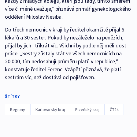
každý z mladých kolegů, kteří jsou tady, tímto směrem
více či méně uvažuje,“ přiznává primář gynekologického
oddělení Miloslav Nesiba.
Do třech nemocnic v kraji by ředitel okamžitě přijal 6
lékařů a 30 sester. Pokud by nezáleželo na penězích,
přijal by jich i třikrát víc. Všichni by podle něj měli dost
práce. „Sestry zůstaly stát ve všech nemocnicích na
20 000, tím nedosahují průměru platů v republice,“
konstatuje ředitel Ferenc. Vzápětí přiznává, že platí
sestrám víc, než dostává od pojišťoven.
ŠTÍTKY
Regiony
Karlovarský kraj
Plzeňský kraj
ČT24