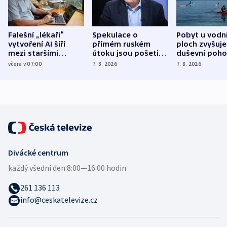
Falešní „lékaři“
Spekulace o
Pobyt u vodn
vytvoření AI šíří
přímém ruském
ploch zvyšuje
mezi staršími
útoku jsou pošetilé,
duševní poho
Poláky nebezpečné
míní estonský
ukázala
včera v 07:00
7. 8. 2026
7. 8. 2026
zdravotní rady
bezpečnostní
mezinárodní 
expert
Divácké centrum
každý všední den:
8:00—16:00 hodin
261 136 113
info@ceskatelevize.cz