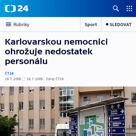
Sport
SLEDOVAT
Rubriky
Karlovarskou nemocnici
ohrožuje nedostatek
personálu
ČT24
18. 7. 2008
18. 7. 2008
|
Zdroj:
ČT24