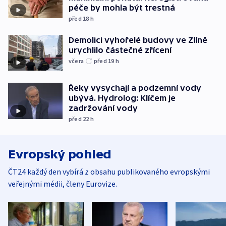
péče by mohla být trestná
před 18
h
Demolici vyhořelé budovy ve Zlíně
urychlilo částečné zřícení
včera
před 19
h
Řeky vysychají a podzemní vody
ubývá. Hydrolog: Klíčem je
zadržování vody
před 22
h
Evropský pohled
ČT24 každý den vybírá z obsahu publikovaného evropskými
veřejnými médii, členy Eurovize.