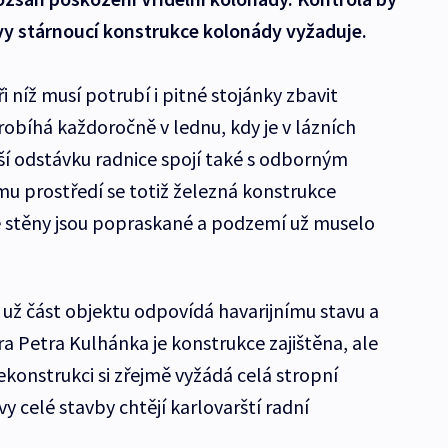
vy stárnoucí konstrukce kolonády vyžaduje.
i níž musí potrubí i pitné stojánky zbavit
robíhá každoročně v lednu, kdy je v lázních
í odstávku radnice spojí také s odborným
u prostředí se totiž železná konstrukce
 stěny jsou popraskané a podzemí už muselo
už část objektu odpovídá havarijnímu stavu a
ra Petra Kulhánka je konstrukce zajištěna, ale
konstrukci si zřejmě vyžádá celá stropní
 celé stavby chtějí karlovarští radní