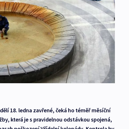
ndělí 18. ledna zavřené, čeká ho téměř měsíční
by, která je s pravidelnou odstávkou spojená,
sah poškození Vřídelní kolonády. Kontrola by