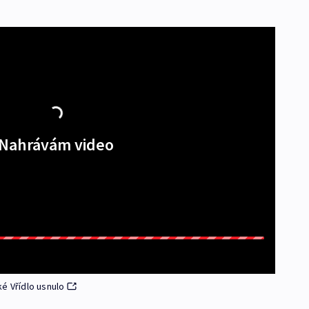
Nahrávám video
é Vřídlo usnulo