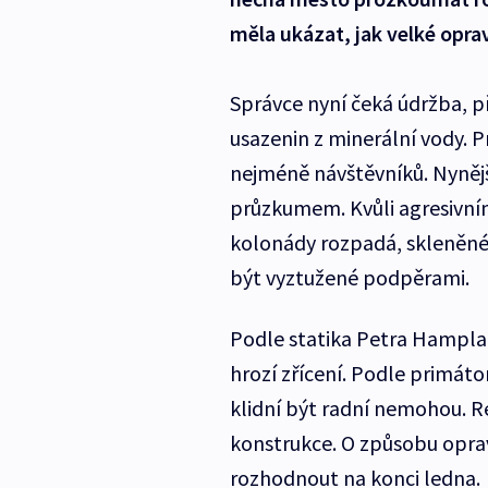
měla ukázat, jak velké opra
Správce nyní čeká údržba, př
usazenin z minerální vody. P
nejméně návštěvníků. Nynějš
průzkumem. Kvůli agresivním
kolonády rozpadá, skleněné
být vyztužené podpěrami.
Podle statika Petra Hampla 
hrozí zřícení. Podle primáto
klidní být radní nemohou. Re
konstrukce. O způsobu opravy
rozhodnout na konci ledna.