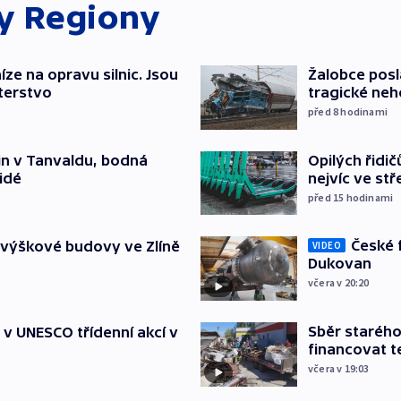
ky
Regiony
íze na opravu silnic. Jsou
Žalobce posla
terstvo
tragické neh
před 8
hodinami
Opilých řidi
čin v Tanvaldu, bodná
nejvíc ve st
lidé
před 15
hodinami
České 
 výškové budovy ve Zlíně
VIDEO
Dukovan
včera v 20:20
Sběr staréh
t v UNESCO třídenní akcí v
financovat t
včera v 19:03