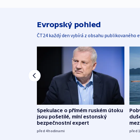
Evropský pohled
ČT24 každý den vybírá z obsahu publikovaného e
Spekulace o přímém ruském útoku
Poby
jsou pošetilé, míní estonský
duš
bezpečnostní expert
mez
před 4
hodinami
před 