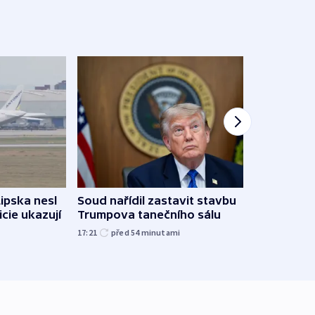
Lipska nesl
Soud nařídil zastavit stavbu
Žido
icie ukazují
Trumpova tanečního sálu
břehu
kriti
17:21
před 54
minutami
před 5