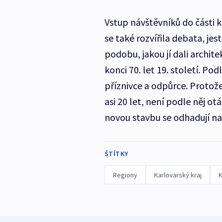
Vstup návštěvníků do části 
se také rozvířila debata, jes
podobu, jakou jí dali archi
konci 70. let 19. století. 
příznivce a odpůrce. Protože
asi 20 let, není podle něj o
novou stavbu se odhadují na 
ŠTÍTKY
Regiony
Karlovarský kraj
K