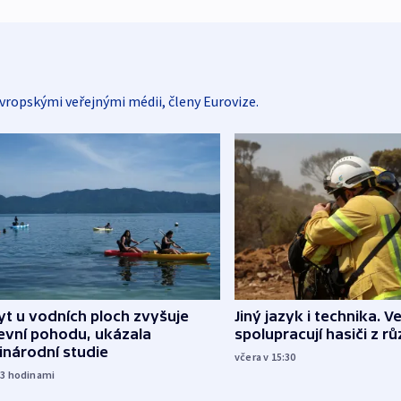
vropskými veřejnými médii, členy Eurovize.
Jiný jazyk i technika. Ve
t u vodních ploch zvyšuje
spolupracují hasiči z r
evní pohodu, ukázala
inárodní studie
včera v 15:30
13
hodinami