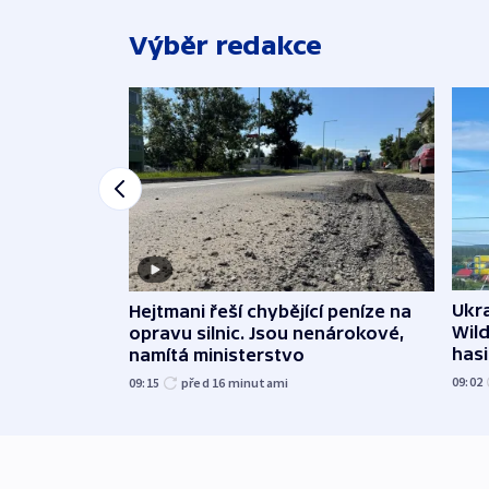
Výběr redakce
Ukra
Hejtmani řeší chybějící peníze na
Wild
opravu silnic. Jsou nenárokové,
hasi
namítá ministerstvo
09:02
09:15
před 16
minutami