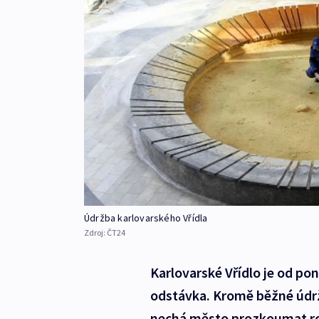
Údržba karlovarského Vřídla
Zdroj:
ČT24
Karlovarské Vřídlo je od po
odstávka. Kromě běžné údrž
nechá město prozkoumat roz