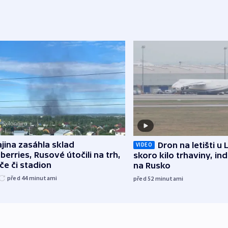
jina zasáhla sklad
Dron na letišti u 
VIDEO
berries, Rusové útočili na trh,
skoro kilo trhaviny, ind
če či stadion
na Rusko
před 44
minutami
před 52
minutami