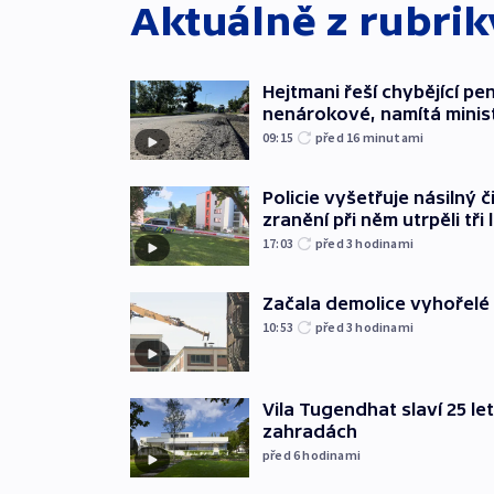
Aktuálně z rubri
Hejtmani řeší chybějící pen
nenárokové, namítá minis
09:15
před 16
minutami
Policie vyšetřuje násilný 
zranění při něm utrpěli tři 
17:03
před 3
hodinami
Začala demolice vyhořelé
10:53
před 3
hodinami
Vila Tugendhat slaví 25 le
zahradách
před 6
hodinami