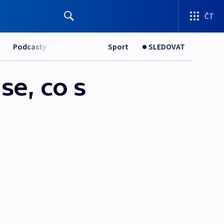
ČT
Podcasty
Sport
SLEDOVAT
se, co s