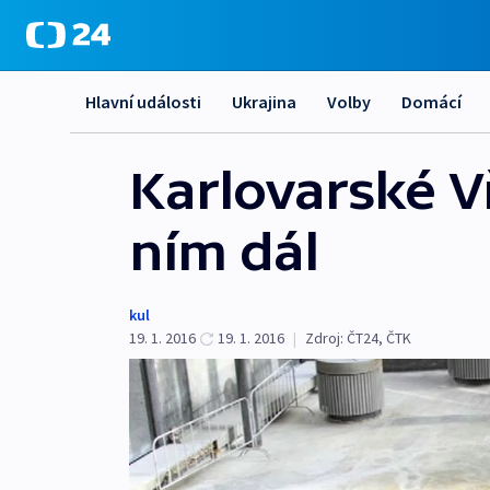
Hlavní události
Ukrajina
Volby
Domácí
Karlovarské Vř
ním dál
kul
19. 1. 2016
19. 1. 2016
|
Zdroj:
ČT24, ČTK