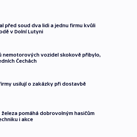
l před soud dva lidi a jednu firmu kvůli
odě v Dolní Lutyni
čů nemotorových vozidel skokově přibylo,
ředních Čechách
firmy usilují o zakázky při dostavbě
o železa pomáhá dobrovolným hasičům
echniku i akce