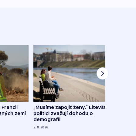
 Francii
„Musíme zapojit ženy.“ Litevští
Na Uk
ůzných zemí
politici zvažují dohodu o
občan
demografii
na s
5. 8. 2026
5. 8. 20