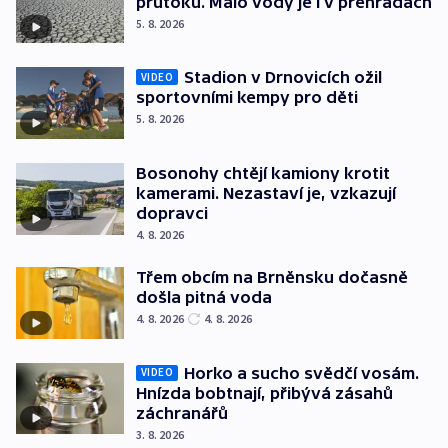
průtoku. Málo vody je i v přehradách
5. 8. 2026
Stadion v Drnovicích ožil
VIDEO
sportovními kempy pro děti
5. 8. 2026
Bosonohy chtějí kamiony krotit
kamerami. Nezastaví je, vzkazují
dopravci
4. 8. 2026
Třem obcím na Brněnsku dočasně
došla pitná voda
4. 8. 2026
4. 8. 2026
Horko a sucho svědčí vosám.
VIDEO
Hnízda bobtnají, přibývá zásahů
záchranářů
3. 8. 2026