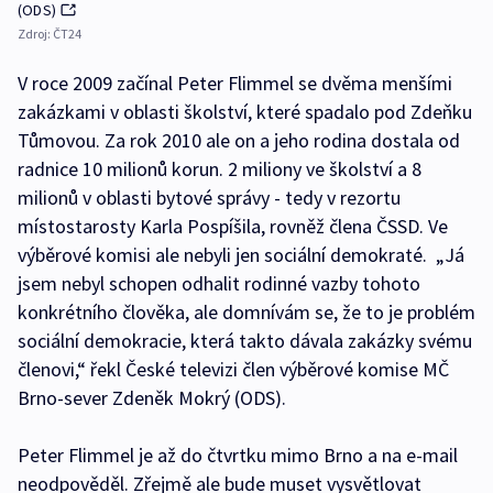
(ODS)
Zdroj:
ČT24
V roce 2009 začínal Peter Flimmel se dvěma menšími
zakázkami v oblasti školství, které spadalo pod Zdeňku
Tůmovou. Za rok 2010 ale on a jeho rodina dostala od
radnice 10 milionů korun. 2 miliony ve školství a 8
milionů v oblasti bytové správy - tedy v rezortu
místostarosty Karla Pospíšila, rovněž člena ČSSD. Ve
výběrové komisi ale nebyli jen sociální demokraté. „Já
jsem nebyl schopen odhalit rodinné vazby tohoto
konkrétního člověka, ale domnívám se, že to je problém
sociální demokracie, která takto dávala zakázky svému
členovi,“ řekl České televizi člen výběrové komise MČ
Brno-sever Zdeněk Mokrý (ODS).
Peter Flimmel je až do čtvrtku mimo Brno a na e-mail
neodpověděl. Zřejmě ale bude muset vysvětlovat