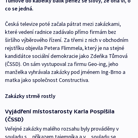
Tůmové do kabelky balík peněz se slovy, že ona ví, o
co se jedná.
Česká televize poté začala pátrat mezi zakázkami,
které vedení radnice zadávalo přímo firmám bez
širšího výběrového řízení. Za třemi z nich v obchodním
rejstříku objevila Petera Flimmela, který je na stejné
kandidátce sociální demokracie jako Zdeňka Tůmová
(ČSSD). On sám vystupoval za firmu Geo-ing, jeho
manželka vyhrávala zakázky pod jménem Ing-Brno a
matka jako společnost Constructiva.
Zakázky strmě rostly
Vyjádření místostarosty Karla Pospíšila
(ČSSD)
Veřejné zakázky malého rozsahu byly prováděny v
souladu s příkazem tajemníka a v souladu se