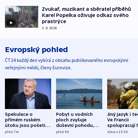
Zvukař, muzikant a sběratel příběhů
Karel Popelka oživuje odkaz svého
prastrýce
3. 8. 2026
Evropský pohled
ČT24 každý den vybírá z obsahu publikovaného evropskými
veřejnými médii, členy Eurovize.
Spekulace o
Pobyt u vodních
Jiný jazyk i t
přímém ruském
ploch zvyšuje
Ve Francii
útoku jsou pošetilé,
duševní pohodu,
spolupracují h
míní estonský
ukázala
různých zemí
před 7
m
před 9
h
včera v 15:30
bezpečnostní
mezinárodní studie