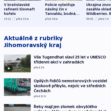
V bratislavské
Policie vyšetřuje
Ukrajina zno
rafinerii Slovnaft
násilný čin v
zasáhla skla
hořelo
Tanvaldu, bodná
Wildberries. 
zranění při něm
útočili v Cha
14:22
před 14
m
před 16
m
09:02
před 1
h
utrpěli tři lidé
oblasti
Aktuálně z rubriky
Jihomoravský kraj
Vila Tugendhat slaví 25 let v UNESCO
třídenní akcí v zahradách
před 2
h
Opilých řidičů nemotorových vozidel
skokově přibylo, nejvíc ve středních
Čechách
před 11
h
Řeky mají jen zlomek obvyklého