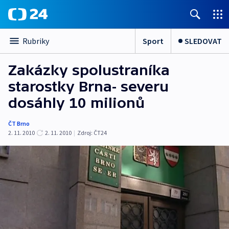
Sport
SLEDOVAT
Rubriky
Zakázky spolustraníka
starostky Brna- severu
dosáhly 10 milionů
ČT Brno
2. 11. 2010
2. 11. 2010
|
Zdroj:
ČT24