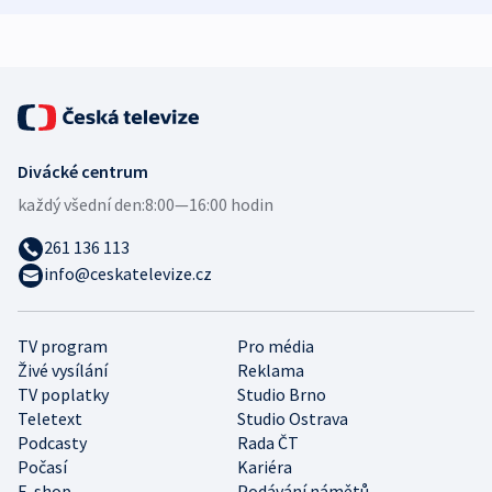
expert
Divácké centrum
každý všední den:
8:00—16:00 hodin
261 136 113
info@ceskatelevize.cz
TV program
Pro média
Živé vysílání
Reklama
TV poplatky
Studio Brno
Teletext
Studio Ostrava
Podcasty
Rada ČT
Počasí
Kariéra
E-shop
Podávání námětů