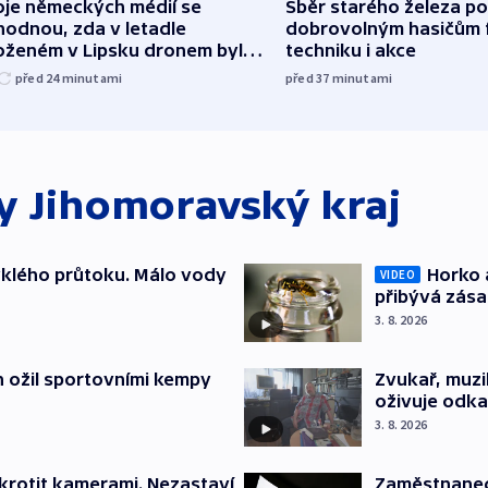
Sběr starého železa p
oje německých médií se
dobrovolným hasičům 
hodnou, zda v letadle
techniku i akce
oženém v Lipsku dronem byla
ice
před 37
minutami
před 24
minutami
ky
Jihomoravský kraj
yklého průtoku. Málo vody
Horko 
VIDEO
přibývá zás
3. 8. 2026
h ožil sportovními kempy
Zvukař, muzi
oživuje odka
3. 8. 2026
krotit kamerami. Nezastaví
Zaměstnanec 