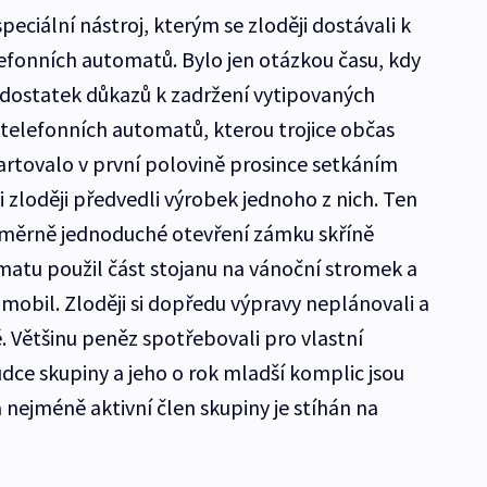
speciální nástroj, kterým se zloději dostávali k
efonních automatů. Bylo jen otázkou času, kdy
t dostatek důkazů k zadržení vytipovaných
 telefonních automatů, kterou trojice občas
tartovalo v první polovině prosince setkáním
 zloději předvedli výrobek jednoho z nich. Ten
oměrně jednoduché otevření zámku skříně
atu použil část stojanu na vánoční stromek a
mobil. Zloději si dopředu výpravy neplánovali a
. Většinu peněz spotřebovali pro vlastní
dce skupiny a jeho o rok mladší komplic jsou
 nejméně aktivní člen skupiny je stíhán na