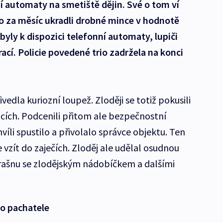
ní automaty na smetiště dějin. Své o tom ví
kto za měsíc ukradli drobné mince v hodnotě
byly k dispozici telefonní automaty, lupiči
ací. Policie povedené trio zadržela na konci
ivedla kuriozní loupež. Zloději se totiž pokusili
icích. Podcenili přitom ale bezpečnostní
hvíli spustilo a přivolalo správce objektu. Ten
je vzít do zaječích. Zloděj ale udělal osudnou
brašnu se zlodějským nádobíčkem a dalšími
lo pachatele