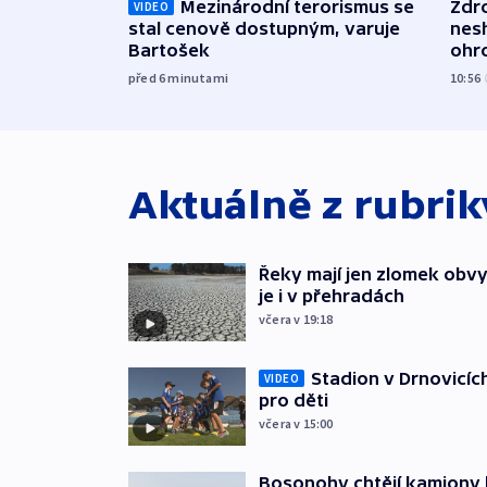
Mezinárodní terorismus se
Zdr
VIDEO
stal cenově dostupným, varuje
nes
Bartošek
ohr
mun
před 6
minutami
10:56
Aktuálně z rubri
Řeky mají jen zlomek obv
je i v přehradách
včera v 19:18
Stadion v Drnovicíc
VIDEO
pro děti
včera v 15:00
Bosonohy chtějí kamiony 