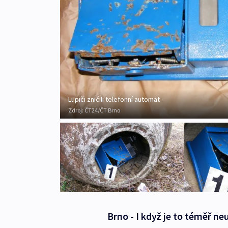
Lupiči zničili telefonní automat
Zdroj:
ČT24/ČT Brno
Brno - I když je to téměř ne