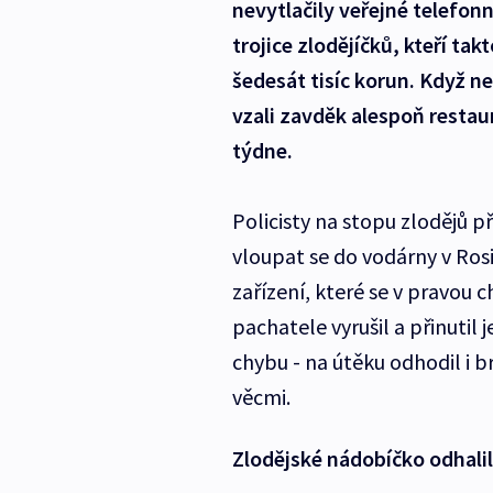
nevytlačily veřejné telefon
trojice zlodějíčků, kteří ta
šedesát tisíc korun. Když ne
vzali zavděk alespoň restaur
týdne.
Policisty na stopu zlodějů př
vloupat se do vodárny v Ros
zařízení, které se v pravou c
pachatele vyrušil a přinutil 
chybu - na útěku odhodil i 
věcmi.
Zlodějské nádobíčko odhali