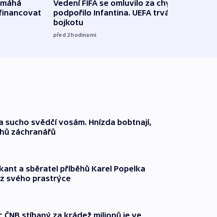
omáhá
Vedení FIFA se omluvilo za chyby a
Od M
financovat
podpořilo Infantina. UEFA trvá na
horká
bojkotu
klima
před 2
hodinami
před 2
a sucho svědčí vosám. Hnízda bobtnají,
ahů záchranářů
kant a sběratel příběhů Karel Popelka
z svého prastrýce
ČNB stíhaný za krádež milionů je ve