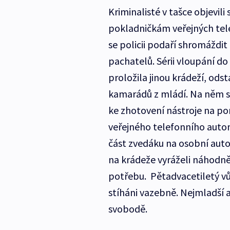
Kriminalisté v tašce objevili 
pokladničkám veřejných tel
se policii podaří shromáždi
pachatelů. Sérii vloupání do
proložila jinou krádeží, ods
kamarádů z mládí. Na něm si
ke zhotovení nástroje na p
veřejného telefonního autom
část zvedáku na osobní auto
na krádeže vyráželi náhodně
potřebu. Pětadvacetiletý vů
stíháni vazebně. Nejmladší a
svobodě.