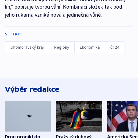
líh,“ popisuje tvorbu vůní. Kombinací složek tak pod
jeho rukama vzniká nová a jedinečná vůně.
ŠTÍTKY
Jihomoravský kraj
Regiony
Ekonomika
ČT24
Výběr redakce
Dron pronikl do
Pražský duhový
Americký Sen