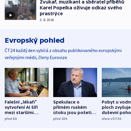
Zvukař, muzikant a sběratel příběhů
Karel Popelka oživuje odkaz svého
prastrýce
3. 8. 2026
Evropský pohled
ČT24 každý den vybírá z obsahu publikovaného evropskými
veřejnými médii, členy Eurovize.
Falešní „lékaři“
Spekulace o
Pobyt u vodn
vytvoření AI šíří
přímém ruském
ploch zvyšuje
mezi staršími
útoku jsou pošetilé,
duševní poho
Poláky nebezpečné
míní estonský
ukázala
před 6
h
před 20
h
včera v 07:30
zdravotní rady
bezpečnostní
mezinárodní 
expert