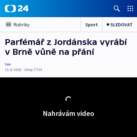
Sport
SLEDOVAT
Rubriky
Parfémář z Jordánska vyrábí
v Brně vůně na přání
ton
13. 8. 2018
|
Zdroj:
ČT24
Nahrávám video