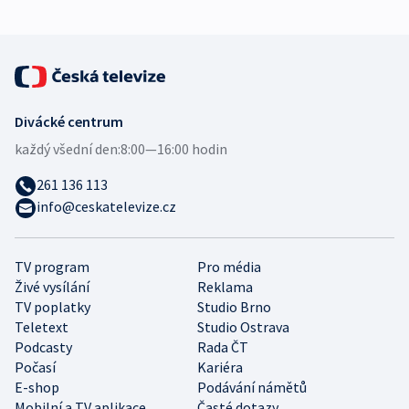
Divácké centrum
každý všední den:
8:00—16:00 hodin
261 136 113
info@ceskatelevize.cz
TV program
Pro média
Živé vysílání
Reklama
TV poplatky
Studio Brno
Teletext
Studio Ostrava
Podcasty
Rada ČT
Počasí
Kariéra
E-shop
Podávání námětů
Mobilní a TV aplikace
Časté dotazy