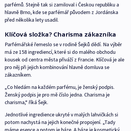
parfémů. Stejně tak si zamiloval i Českou republiku a
hlavně Brno, kde se parfémář původem z Jordánska
před několika lety usadil.
Klíčová složka? Charisma zákazníka
Parfémářské řemeslo se v rodině Šejků dědí. Na výběr
má ze 158 ingrediencí, které si do malého obchodu
kousek od centra města přiváží z Francie. Klíčová je ale
pro něj při jejich kombinování hlavně domluva se
zákazníkem.
„Co hledám na každém parfému, je ženský podpis.
Ženský podpis je pro mě číslo jedna. Charisma je
charisma,“ říká Šejk.
Jednotlivé ingredience ukryté v malých lahvičkách si
potom nachystá na jejich konečné propojení. „Tady
máme esence a potom je báze. A báze je kosmetický