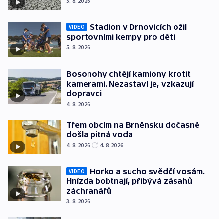
5. 8. 2026
Stadion v Drnovicích ožil
VIDEO
sportovními kempy pro děti
5. 8. 2026
Bosonohy chtějí kamiony krotit
kamerami. Nezastaví je, vzkazují
dopravci
4. 8. 2026
Třem obcím na Brněnsku dočasně
došla pitná voda
4. 8. 2026
4. 8. 2026
Horko a sucho svědčí vosám.
VIDEO
Hnízda bobtnají, přibývá zásahů
záchranářů
3. 8. 2026