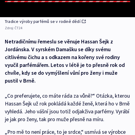
Tradice výroby parfémů se v rodině dědí
Zdroj:
ČT24
Netradičnímu řemeslu se věnuje Hassan Šejk z
Jordánska. V syrském Damašku se díky svému
citlivému čichu a s odkazem na kořeny své rodiny
vyučil parfémářem. Letos v létě je to přesně rok od
chvíle, kdy se do vymýšlení vůní pro ženy i muže
pustil v Brně.
„Co preferujete, co máte ráda za vůně?“ Otázka, kterou
Hassan Šejk už rok pokládá každé ženě, která ho v Brně
vyhledá. Jeho vášní jsou totiž odjakživa parfémy. Vyrábí
je jak pro ženy, tak pro muže přesně na míru.
„Pro mě to není práce, to je srdce,“ usmívá se výrobce