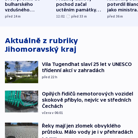
bulharského
pochod začal
potvrdil Blan
vzdušného
uctěním památky
jako ministra
prostoru,
obětí berlínského
spravedlnost
před 24
m
12:02
před 33
m
před 36
m
explodoval kilometr
útoku
od plynovodu
Aktuálně z rubriky
Jihomoravský kraj
Vila Tugendhat slaví 25 let v UNESCO
třídenní akcí v zahradách
před 22
h
Opilých řidičů nemotorových vozidel
skokově přibylo, nejvíc ve středních
Čechách
včera v 06:01
Řeky mají jen zlomek obvyklého
průtoku. Málo vody je i v přehradách