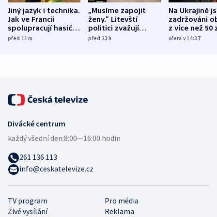
Jiný jazyk i technika.
„Musíme zapojit
Na Ukrajině j
Jak ve Francii
ženy.“ Litevští
zadržováni o
spolupracují hasiči z
politici zvažují
z více než 50 
různých zemí
dohodu o
Bojovali na s
před 11
m
před 23
h
včera v 14:37
demografii
Ruska
Divácké centrum
každý všední den:
8:00—16:00 hodin
261 136 113
info@ceskatelevize.cz
TV program
Pro média
Živé vysílání
Reklama