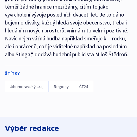
téměř žádné hranice mezi žánry, cítím to jako
vyvrcholení vývoje posledních dvaceti let. Je to dáno
bojem o diváky, každý hledá svoje obecenstvo, třeba i
hledáním nových prostorů, vnímám to velmi pozitivně.
Navíc nejen vážná hudba například směřuje k rocku,
ale i obráceně, což je viditelné například na posledním
albu Stinga,“ dodává hudební publicista Miloš Štědroň.
ŠTÍTKY
Jihomoravský kraj
Regiony
ČT24
Výběr redakce