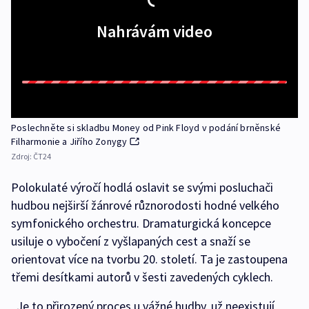
Nahrávám video
Poslechněte si skladbu Money od Pink Floyd v podání brněnské
Filharmonie a Jiřího Zonygy
Zdroj:
ČT24
Polokulaté výročí hodlá oslavit se svými posluchači
hudbou nejširší žánrové různorodosti hodné velkého
symfonického orchestru. Dramaturgická koncepce
usiluje o vybočení z vyšlapaných cest a snaží se
orientovat více na tvorbu 20. století. Ta je zastoupena
třemi desítkami autorů v šesti zavedených cyklech.
„Je to přirozený proces u vážné hudby, už neexistují