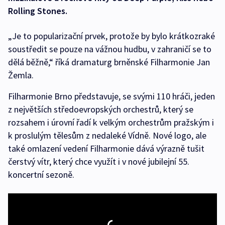
Rolling Stones.
„Je to popularizační prvek, protože by bylo krátkozraké
soustředit se pouze na vážnou hudbu, v zahraničí se to
dělá běžně,“ říká dramaturg brněnské Filharmonie Jan
Žemla.
Filharmonie Brno představuje, se svými 110 hráči, jeden
z největších středoevropských orchestrů, který se
rozsahem i úrovní řadí k velkým orchestrům pražským i
k proslulým tělesům z nedaleké Vídně. Nové logo, ale
také omlazení vedení Filharmonie dává výrazně tušit
čerstvý vítr, který chce využít i v nové jubilejní 55.
koncertní sezoně.