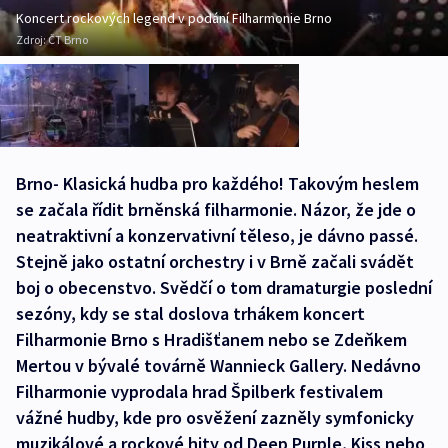
Koncert rockových legend v podání Filharmonie Brno
Zdroj:
ČT Brno
Brno- Klasická hudba pro každého! Takovým heslem
se začala řídit brněnská filharmonie. Názor, že jde o
neatraktivní a konzervativní těleso, je dávno passé.
Stejně jako ostatní orchestry i v Brně začali svádět
boj o obecenstvo. Svědčí o tom dramaturgie poslední
sezóny, kdy se stal doslova trhákem koncert
Filharmonie Brno s Hradišťanem nebo se Zdeňkem
Mertou v bývalé továrně Wannieck Gallery. Nedávno
Filharmonie vyprodala hrad Špilberk festivalem
vážné hudby, kde pro osvěžení zazněly symfonicky
muzikálové a rockové hity od Deep Purple, Kiss nebo