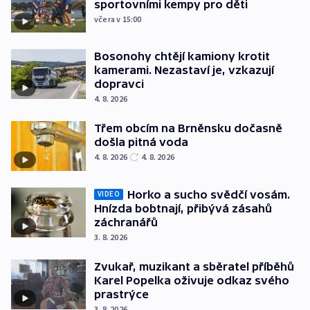
sportovními kempy pro děti
včera v 15:00
Bosonohy chtějí kamiony krotit
kamerami. Nezastaví je, vzkazují
dopravci
4. 8. 2026
Třem obcím na Brněnsku dočasně
došla pitná voda
4. 8. 2026
4. 8. 2026
Horko a sucho svědčí vosám.
VIDEO
Hnízda bobtnají, přibývá zásahů
záchranářů
3. 8. 2026
Zvukař, muzikant a sběratel příběhů
Karel Popelka oživuje odkaz svého
prastrýce
3. 8. 2026