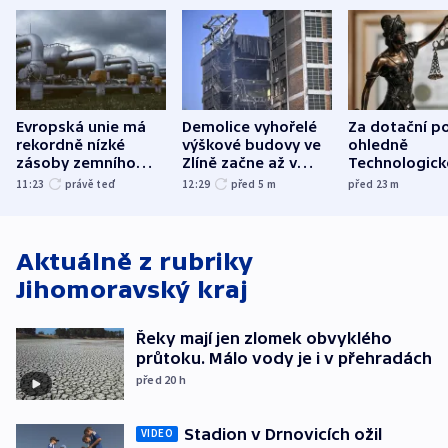
Evropská unie má
Demolice vyhořelé
Za dotační p
rekordně nízké
výškové budovy ve
ohledně
zásoby zemního
Zlíně začne až v
Technologic
plynu
následujících dnech
parku poslal
11:23
právě teď
12:29
před 5
m
před 23
m
do vězení dv
Aktuálně z rubriky
Jihomoravský kraj
Řeky mají jen zlomek obvyklého
průtoku. Málo vody je i v přehradách
před 20
h
Stadion v Drnovicích ožil
VIDEO