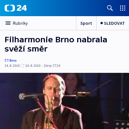
Sport
SLEDOVAT
Rubriky
Filharmonie Brno nabrala
svěží směr
ČT Brno
24. 8. 2010
24. 8. 2010
|
Zdroj:
ČT24