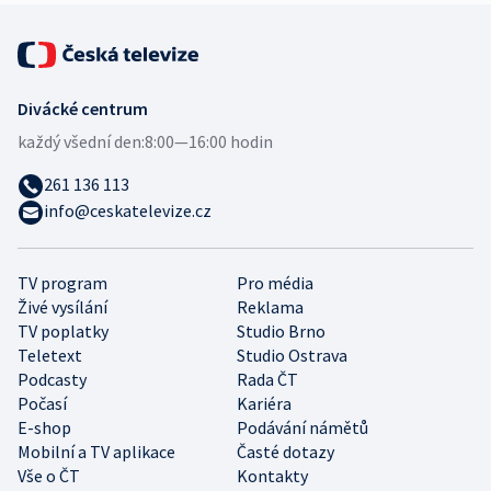
Divácké centrum
každý všední den:
8:00—16:00 hodin
261 136 113
info@ceskatelevize.cz
TV program
Pro média
Živé vysílání
Reklama
TV poplatky
Studio Brno
Teletext
Studio Ostrava
Podcasty
Rada ČT
Počasí
Kariéra
E-shop
Podávání námětů
Mobilní a TV aplikace
Časté dotazy
Vše o ČT
Kontakty