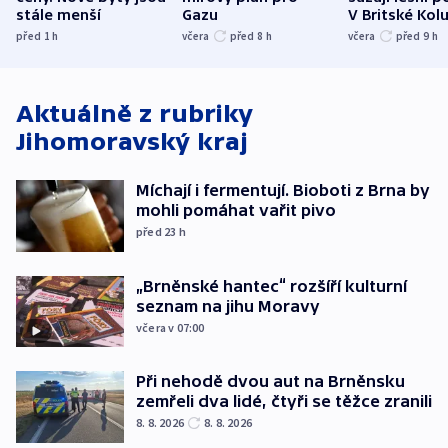
stále menší
Gazu
V Britské Kol
evakuovali tis
před 1
h
včera
před 8
h
včera
před 9
h
Aktuálně z rubriky
Jihomoravský kraj
Míchají i fermentují. Bioboti z Brna by
mohli pomáhat vařit pivo
před 23
h
„Brněnské hantec“ rozšíří kulturní
seznam na jihu Moravy
včera v 07:00
Při nehodě dvou aut na Brněnsku
zemřeli dva lidé, čtyři se těžce zranili
8. 8. 2026
8. 8. 2026