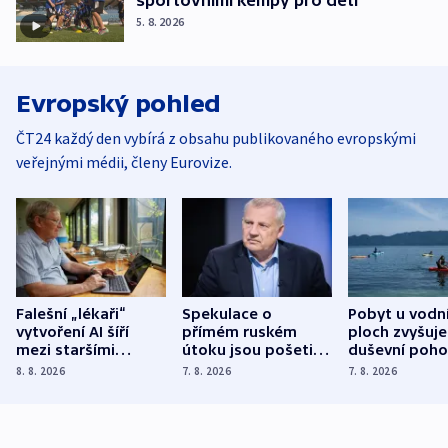
sportovními kempy pro děti
5. 8. 2026
Evropský pohled
ČT24 každý den vybírá z obsahu publikovaného evropskými
veřejnými médii, členy Eurovize.
Falešní „lékaři“
Spekulace o
Pobyt u vodn
vytvoření AI šíří
přímém ruském
ploch zvyšuje
mezi staršími
útoku jsou pošetilé,
duševní poho
Poláky nebezpečné
míní estonský
ukázala
8. 8. 2026
7. 8. 2026
7. 8. 2026
zdravotní rady
bezpečnostní
mezinárodní 
expert