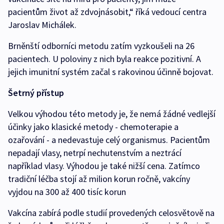
pacientům život až zdvojnásobit,“ říká vedoucí centra
Jaroslav Michálek.
Brněnští odborníci metodu zatím vyzkoušeli na 26
pacientech. U poloviny z nich byla reakce pozitivní. A
jejich imunitní systém začal s rakovinou účinně bojovat.
Šetrný přístup
Velkou výhodou této metody je, že nemá žádné vedlejší
účinky jako klasické metody - chemoterapie a
ozařování - a nedevastuje celý organismus. Pacientům
nepadají vlasy, netrpí nechutenstvím a neztrácí
například vlasy. Výhodou je také nižší cena. Zatímco
tradiční léčba stojí až milion korun ročně, vakcíny
vyjdou na 300 až 400 tisíc korun
Vakcína zabírá podle studií provedených celosvětově na