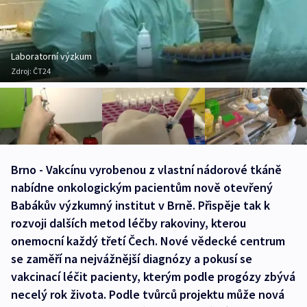
Laboratorní výzkum
Zdroj:
ČT24
Brno - Vakcínu vyrobenou z vlastní nádorové tkáně
nabídne onkologickým pacientům nově otevřený
Babákův výzkumný institut v Brně. Přispěje tak k
rozvoji dalších metod léčby rakoviny, kterou
onemocní každý třetí Čech. Nové vědecké centrum
se zaměří na nejvážnější diagnózy a pokusí se
vakcinací léčit pacienty, kterým podle progózy zbývá
necelý rok života. Podle tvůrců projektu může nová