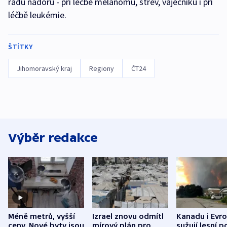
řadu nádorů - při léčbě melanomu, střev, vaječníku i při
léčbě leukémie.
ŠTÍTKY
Jihomoravský kraj
Regiony
ČT24
Výběr redakce
Méně metrů, vyšší
Izrael znovu odmítl
Kanadu i Evro
ceny. Nové byty jsou
mírový plán pro
sužují lesní p