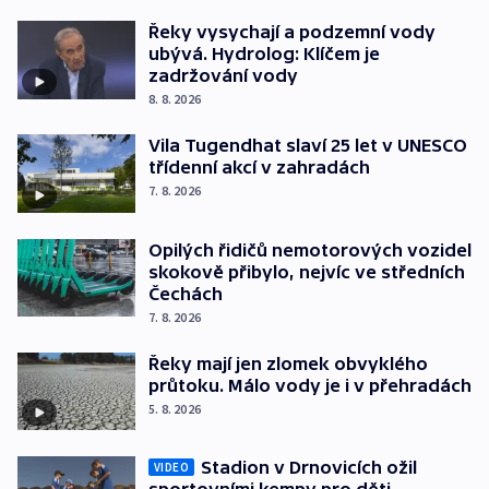
Řeky vysychají a podzemní vody
ubývá. Hydrolog: Klíčem je
zadržování vody
8. 8. 2026
Vila Tugendhat slaví 25 let v UNESCO
třídenní akcí v zahradách
7. 8. 2026
Opilých řidičů nemotorových vozidel
skokově přibylo, nejvíc ve středních
Čechách
7. 8. 2026
Řeky mají jen zlomek obvyklého
průtoku. Málo vody je i v přehradách
5. 8. 2026
Stadion v Drnovicích ožil
VIDEO