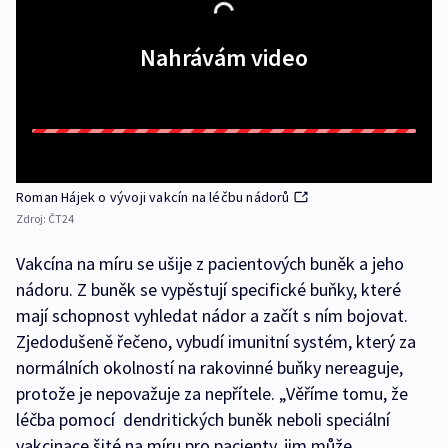
Nahrávám video
Roman Hájek o vývoji vakcín na léčbu nádorů
Zdroj:
ČT24
Vakcína na míru se ušije z pacientových buněk a jeho
nádoru. Z buněk se vypěstují specifické buňky, které
mají schopnost vyhledat nádor a začít s ním bojovat.
Zjedodušeně řečeno, vybudí imunitní systém, který za
normálních okolností na rakovinné buňky nereaguje,
protože je nepovažuje za nepřítele. „Věříme tomu, že
léčba pomocí dendritických buněk neboli speciální
vakcinace šité na míru pro pacienty, jim může