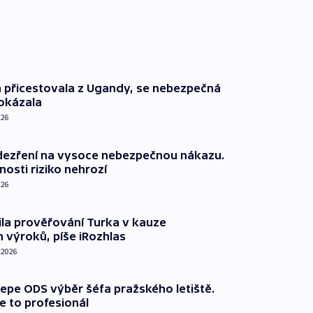
á přicestovala z Ugandy, se nebezpečná
okázala
026
odezření na vysoce nebezpečnou nákazu.
nosti riziko nehrozí
026
žila prověřování Turka v kauze
 výroků, píše iRozhlas
 2026
epe ODS výběr šéfa pražského letiště.
Je to profesionál