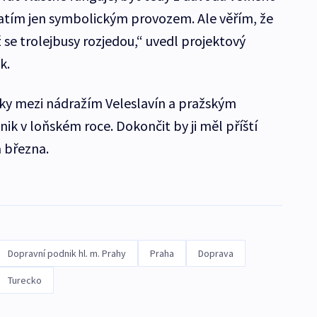
zatím jen symbolickým provozem. Ale věřím, že
se trolejbusy rozjedou,“ uvedl projektový
k.
nky mezi nádražím Veleslavín a pražským
ik v loňském roce. Dokončit by ji měl příští
a března.
Dopravní podnik hl. m. Prahy
Praha
Doprava
Turecko