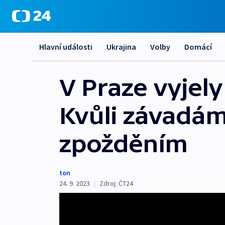
Hlavní události
Ukrajina
Volby
Domácí
V Praze vyjel
Kvůli závadám
zpožděním
ton
24. 9. 2023
|
Zdroj:
ČT24