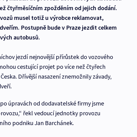
 než čtyřměsíčním zpožděním od jejich dodání.
vozů musel totiž u výrobce reklamovat,
 dveřím. Postupně bude v Praze jezdit celkem
ových autobusů.
íchov jezdí nejnovější přírůstek do vozového
ohou cestující projet po více než čtyřech
 Česka. Dřívější nasazení znemožnily závady,
veří.
po úpravách od dodavatelské firmy jsme
rovozu,“ řekl vedoucí jednotky provozu
ního podniku Jan Barchánek.