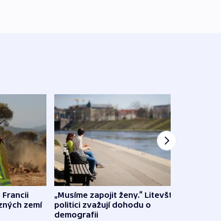
 Francii
„Musíme zapojit ženy.“ Litevští
Na Uk
ůzných zemí
politici zvažují dohodu o
občan
demografii
na s