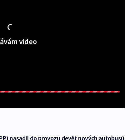
ávám video
PP) nasadil do provozu devět nových autobusů