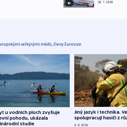
28. 7. 2026
vropskými veřejnými médii, členy Eurovize.
Jiný jazyk i technika. Ve
t u vodních ploch zvyšuje
spolupracují hasiči z r
evní pohodu, ukázala
inárodní studie
6. 8. 2026