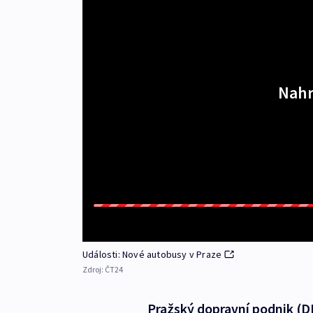
Nahr
Události: Nové autobusy v Praze
Zdroj:
ČT24
Pražský dopravní podnik (D