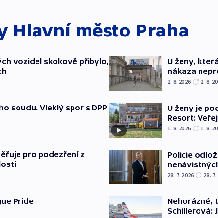
ky
Hlavní město Praha
ch vozidel skokově přibylo,
U ženy, kter
ch
nákaza nepr
2. 8. 2026
2. 8. 2
ho soudu. Vleklý spor s DPP
U ženy je p
Resort: Veřej
1. 8. 2026
1. 8. 2
ěřuje pro podezření z
Policie odlo
losti
nenávistných
28. 7. 2026
28. 7.
gue Pride
Nehorázné, t
Schillerová: 