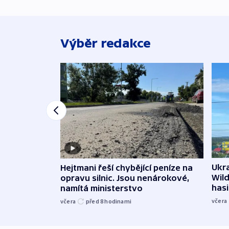
Výběr redakce
Ukra
Hejtmani řeší chybějící peníze na
Wild
opravu silnic. Jsou nenárokové,
hasi
namítá ministerstvo
včera
včera
před 8
hodinami