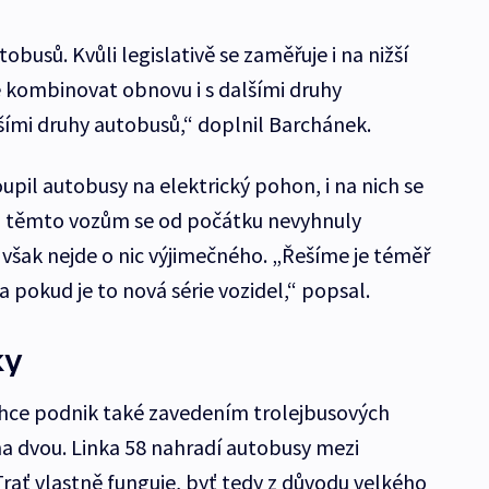
busů. Kvůli legislativě se zaměřuje i na nižší
kombinovat obnovu i s dalšími druhy
šími druhy autobusů,“ doplnil Barchánek.
pil autobusy na elektrický pohon, i na nich se
ni těmto vozům se od počátku nevyhnuly
šak nejde o nic výjimečného. „Řešíme je téměř
pokud je to nová série vozidel,“ popsal.
ky
ce podnik také zavedením trolejbusových
a dvou. Linka 58 nahradí autobusy mezi
rať vlastně funguje, byť tedy z důvodu velkého