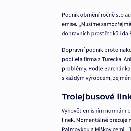
Podnik obmění ročně sto auto
emise. „Musíme samozřejmě 
dopravních prostředků i dal
Dopravní podnik proto nakou
podílela firma z Turecka. A
problémy. Podle Barchánka v
s každým výrobcem, zejména 
Trolejbusové lin
Vyhovět emisním normám ch
linek. Momentálně pracuje n
Palmovkou a Miškovicemi. „T