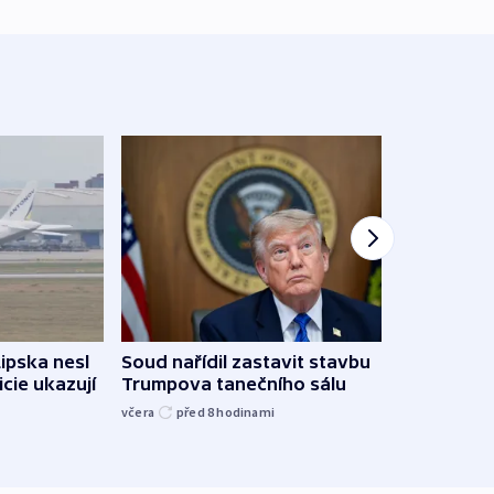
Lipska nesl
Soud nařídil zastavit stavbu
Žido
icie ukazují
Trumpova tanečního sálu
břehu
kriti
včera
před 8
hodinami
před 8