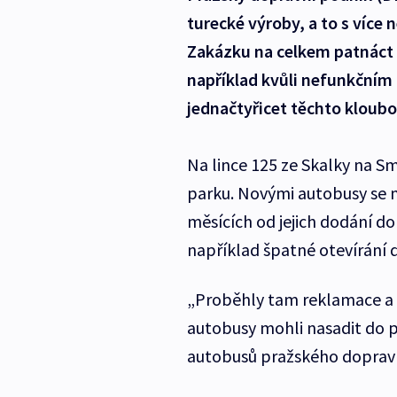
turecké výroby, a to s více
Zakázku na celkem patnáct 
například kvůli nefunkčním
jednačtyřicet těchto kloub
Na lince 125 ze Skalky na Sm
parku. Novými autobusy se m
měsících od jejich dodání do
například špatné otevírání d
„Proběhly tam reklamace a 
autobusy mohli nasadit do p
autobusů pražského doprav