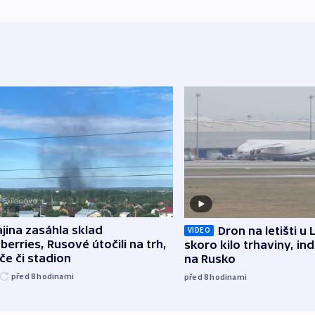
jina zasáhla sklad
Dron na letišti u 
VIDEO
berries, Rusové útočili na trh,
skoro kilo trhaviny, ind
če či stadion
na Rusko
před 8
hodinami
před 8
hodinami