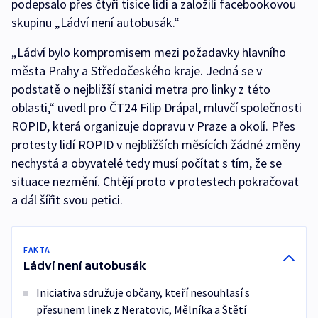
podepsalo přes čtyři tisíce lidí a založili facebookovou
skupinu „Ládví není autobusák.“
„Ládví bylo kompromisem mezi požadavky hlavního
města Prahy a Středočeského kraje. Jedná se v
podstatě o nejbližší stanici metra pro linky z této
oblasti,“ uvedl pro ČT24 Filip Drápal, mluvčí společnosti
ROPID, která organizuje dopravu v Praze a okolí. Přes
protesty lidí ROPID v nejbližších měsících žádné změny
nechystá a obyvatelé tedy musí počítat s tím, že se
situace nezmění. Chtějí proto v protestech pokračovat
a dál šířit svou petici.
FAKTA
Ládví není autobusák
Iniciativa sdružuje občany, kteří nesouhlasí s
přesunem linek z Neratovic, Mělníka a Štětí