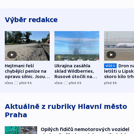
Výběr redakce
Hejtmani řeší
Ukrajina zasáhla
Dron n
VIDEO
chybějící peníze na
sklad Wildberries,
letišti u Lips
opravu silnic. Jsou
Rusové útočili na
skoro kilo trh
nenárokové, namítá
trh, hasiče či
indicie ukazuj
včera
před 4
h
včera
před 4
h
před 4
h
ministerstvo
stadion
Rusko
Aktuálně z rubriky
Hlavní město
Praha
Opilých řidičů nemotorových vozidel