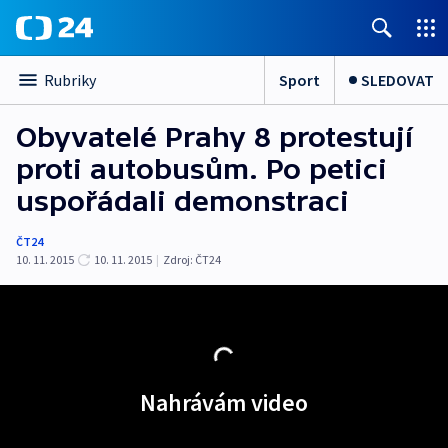
Sport
SLEDOVAT
Rubriky
Obyvatelé Prahy 8 protestují
proti autobusům. Po petici
uspořádali demonstraci
ČT24
10. 11. 2015
10. 11. 2015
|
Zdroj:
ČT24
Nahrávám video