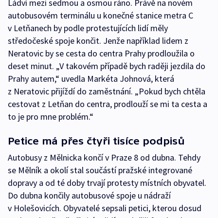
Ládví mezi sedmou a osmou ráno. Právě na novém
autobusovém terminálu u konečné stanice metra C
v Letňanech by podle protestujících lidí měly
středočeské spoje končit. Jenže například lidem z
Neratovic by se cesta do centra Prahy prodloužila o
deset minut. „V takovém případě bych raději jezdila do
Prahy autem,“ uvedla Markéta Johnová, která
z Neratovic přijíždí do zaměstnání. „Pokud bych chtěla
cestovat z Letňan do centra, prodlouží se mi ta cesta a
to je pro mne problém.“
Petice má přes čtyři tisíce podpisů
Autobusy z Mělnicka končí v Praze 8 od dubna. Tehdy
se Mělník a okolí stal součástí pražské integrované
dopravy a od té doby trvají protesty místních obyvatel.
Do dubna končily autobusové spoje u nádraží
v Holešovicích. Obyvatelé sepsali petici, kterou dosud