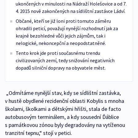
ukončených v minulosti na Nádraží Holešovice a od 7.
4. 2015 nově zakončených na sídlištní zastávce Ládví.
Občané, kteří se již loni proti tomuto záměru
ohradili peticí, považují nynější rozhodnutí jak za
krajně bezohledné vůči jejich zájmům, tak i
nelogické, nekoncepční a neopodstatněné.
Tento krok jde proti současnému trendu
civilizovaných zemí, tedy snižování negativních
dopadů silniční dopravy na obyvatele měst.
„Odmítáme nynější stav, kdy se sídlištní zastávka,
v hustě obydlené rezidenční oblasti Kobylis s mnoha
školami, školkami a dětskými hřišti, stala de facto
autobusovým terminálem, a kdy sousední Ďáblice
s památkovou zónou byly degradovány na vytíženou
tranzitní tepnu,“ stojí v petici.