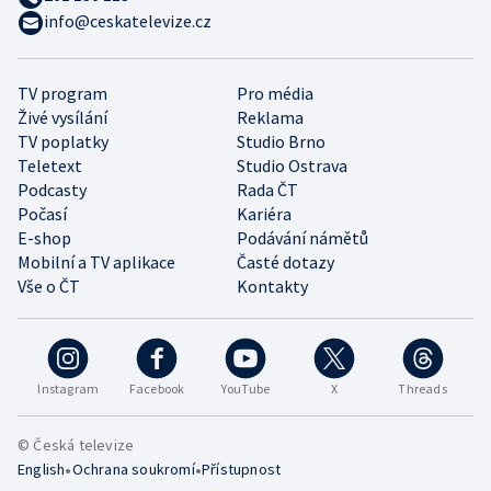
info@ceskatelevize.cz
TV program
Pro média
Živé vysílání
Reklama
TV poplatky
Studio Brno
Teletext
Studio Ostrava
Podcasty
Rada ČT
Počasí
Kariéra
E-shop
Podávání námětů
Mobilní a TV aplikace
Časté dotazy
Vše o ČT
Kontakty
Instagram
Facebook
YouTube
X
Threads
© Česká televize
•
•
English
Ochrana soukromí
Přístupnost