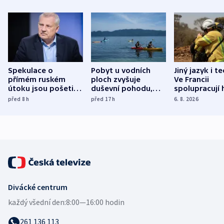
Spekulace o
Pobyt u vodních
Jiný jazyk i t
přímém ruském
ploch zvyšuje
Ve Francii
útoku jsou pošetilé,
duševní pohodu,
spolupracují h
míní estonský
ukázala
různých zemí
před 8
h
před 17
h
6. 8. 2026
bezpečnostní
mezinárodní studie
expert
Divácké centrum
každý všední den:
8:00—16:00 hodin
261 136 113