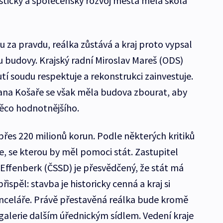
tický a společenský rozvoj města měla škola
 za pravdu, reálka zůstává a kraj proto vypsal
u budovy. Krajský radní Miroslav Mareš (ODS)
tí soudu respektuje a rekonstrukci zainvestuje.
ana Košaře se však měla budova zbourat, aby
ěco hodnotnějšího.
 přes 220 milionů korun. Podle některých kritiků
ce, se kterou by měl pomoci stát. Zastupitel
 Effenberk (ČSSD) je přesvědčený, že stát má
spěl: stavba je historicky cenná a kraj si
nceláře. Právě přestavěná reálka bude kromě
alerie dalším úřednickým sídlem. Vedení kraje