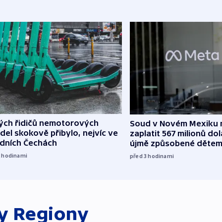
lých řidičů nemotorových
Soud v Novém Mexiku n
del skokově přibylo, nejvíc ve
zaplatit 567 milionů dol
edních Čechách
újmě způsobené děte
2
hodinami
před 3
hodinami
ky
Regiony