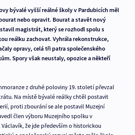
vy bývalé vyšší reálné školy v Pardubicích měl
bourat nebo opravit. Bourat a stavět nový
ostavil magistrát, který se rozhodl spolu s
ou reálku zachovat. Vyhrála rekonstrukce,
ačaly opravy, celá tři patra společenského
ům. Spory však neustaly, opozice a někteří
hmoranze z druhé poloviny 19. století převzal
rátu. Na místě bývalé reálky chtěl postavit
ií, proti zbourání se ale postavil Muzejní
4 uvedl člen výboru Muzejního spolku v
Václavík, že jde především o historickou