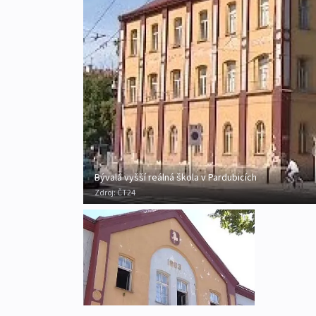
Bývalá vyšší reálná škola v Pardubicích
Zdroj:
ČT24