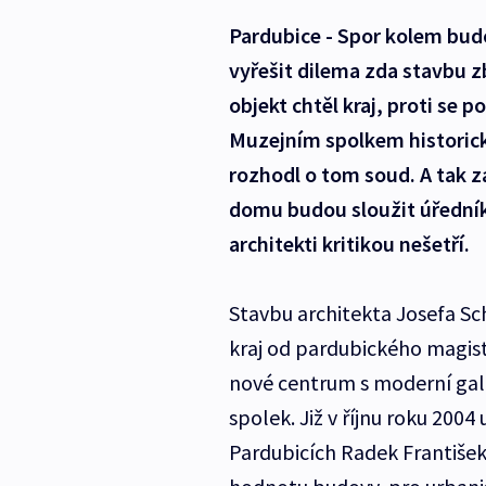
Pardubice - Spor kolem budo
vyřešit dilema zda stavbu z
objekt chtěl kraj, proti se p
Muzejním spolkem historick
rozhodl o tom soud. A tak z
domu budou sloužit úředník
architekti kritikou nešetří.
Stavbu architekta Josefa Sc
kraj od pardubického magist
nové centrum s moderní galer
spolek. Již v říjnu roku 200
Pardubicích Radek František 