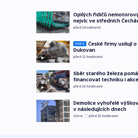
Opilých řidičů nemotorový
nejvíc ve středních Čechá
před 2
hodinami
České firmy usilují 
VIDEO
Dukovan
před 11
hodinami
Sběr starého železa pom
financovat techniku i akc
před 13
hodinami
Demolice vyhořelé výškov
v následujících dnech
včera
před 15
hodinami