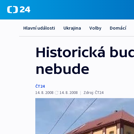
Hlavní události
Ukrajina
Volby
Domácí
Historická bu
nebude
ČT24
14. 8. 2008
14. 8. 2008
|
Zdroj:
ČT24