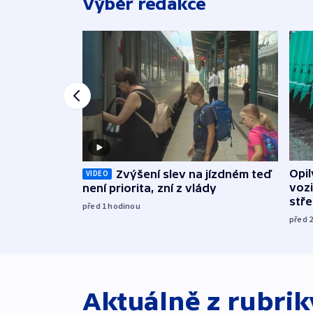
Výběr redakce
Opi
Zvýšení slev na jízdném teď
VIDEO
vozi
není priorita, zní z vlády
stř
před 1
hodinou
před 
Aktuálně z rubri