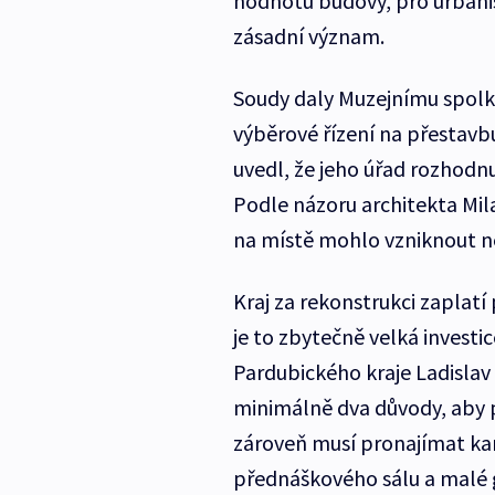
hodnotu budovy, pro urbanis
zásadní význam.
Soudy daly Muzejnímu spolku
výběrové řízení na přestavb
uvedl, že jeho úřad rozhodnu
Podle názoru architekta Mil
na místě mohlo vzniknout n
Kraj za rekonstrukci zaplatí
je to zbytečně velká investi
Pardubického kraje Ladislav
minimálně dva důvody, aby při
zároveň musí pronajímat ka
přednáškového sálu a malé g