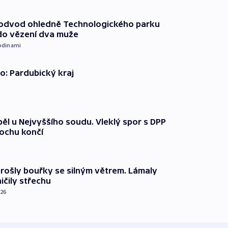
podvod ohledně Technologického parku
do vězení dva muže
odinami
o: Pardubický kraj
ěl u Nejvyššího soudu. Vleklý spor s DPP
lochu končí
prošly bouřky se silným větrem. Lámaly
ičily střechu
026