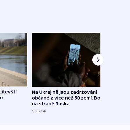
Litevští
Na Ukrajině jsou zadržováni
Španě
 o
občané z více než 50 zemí. Bojovali
dosta
na straně Ruska
4. 8. 20
5. 8. 2026