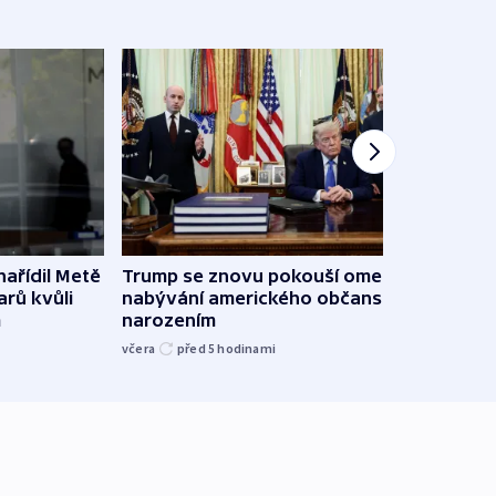
ařídil Metě
Trump se znovu pokouší omezit
Veden
arů kvůli
nabývání amerického občanství
podpo
m
narozením
bojk
včera
před 5
hodinami
včera