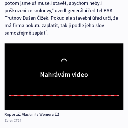
potom jsme už museli stavět, abychom nebyli
poškozeni ze smlouvy,“ uvedl generální ředitel BAK
Trutnov Dušan Čížek. Pokud ale stavební úřad určí, že
má firma pokutu zaplatit, tak ji podle jeho slov
samozřejmě zaplatí.
Nahrávám video
Reportáž Vlastimila Weinera
Zdroj:
ČT24