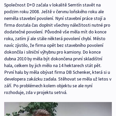
Společnost D+D začala v lokalitě Semtín stavět na
podzim roku 2008. Ještě v červnu loňského roku ale
neměla stavební povolení. Nyní stavební práce stojí a
firma dostala čas doplnit všechny náležitosti nutné pro
dodatečné povolení. Původně vše měla mít do konce
roku, zatím jí ale stále některá povolení chybí. Město
navíc zjistilo, že firma opět bez stavebního povolení
dokončila i silniční výhybnu pro kamiony. Do konce
dubna 2010 by měla být dokončena první skladištní
hala, celkem by jich mělo na 14 hektarech stát pět.
První halu by měla obývat firma DB Schenker, která si u
developera zakázku zadala. Stěhovat se měla už letos v
září. Po problémech kolem objektu se ale nyní
rozhoduje, zda v projektu setrvá.