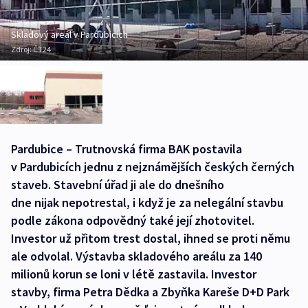
Skladový areál v Pardubicích
Zdroj:
ČT24
Pardubice – Trutnovská firma BAK postavila
v Pardubicích jednu z nejznámějších českých černých
staveb. Stavební úřad ji ale do dnešního
dne nijak nepotrestal, i když je za nelegální stavbu
podle zákona odpovědný také její zhotovitel.
Investor už přitom trest dostal, ihned se proti němu
ale odvolal. Výstavba skladového areálu za 140
milionů korun se loni v létě zastavila. Investor
stavby, firma Petra Dědka a Zbyňka Kareše D+D Park