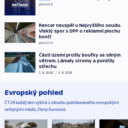
před 15
h
Rencar neuspěl u Nejvyššího soudu.
Vleklý spor s DPP o reklamní plochu
končí
před 17
h
Částí území prošly bouřky se silným
větrem. Lámaly stromy a poničily
střechu
5. 8. 2026
5. 8. 2026
Evropský pohled
ČT24 každý den vybírá z obsahu publikovaného evropskými
veřejnými médii, členy Eurovize.