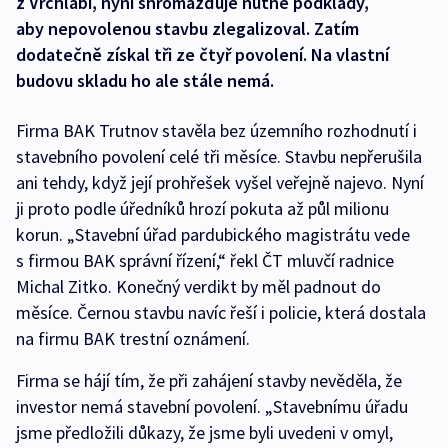
z Vrchlabí, nyní shromažďuje nutné podklady,
aby nepovolenou stavbu zlegalizoval. Zatím
dodatečně získal tři ze čtyř povolení. Na vlastní
budovu skladu ho ale stále nemá.
Firma BAK Trutnov stavěla bez územního rozhodnutí i
stavebního povolení celé tři měsíce. Stavbu nepřerušila
ani tehdy, když její prohřešek vyšel veřejně najevo. Nyní
ji proto podle úředníků hrozí pokuta až půl milionu
korun. „Stavební úřad pardubického magistrátu vede
s firmou BAK správní řízení,“ řekl ČT mluvčí radnice
Michal Zitko. Konečný verdikt by měl padnout do
měsíce. Černou stavbu navíc řeší i policie, která dostala
na firmu BAK trestní oznámení.
Firma se hájí tím, že při zahájení stavby nevěděla, že
investor nemá stavební povolení. „Stavebnímu úřadu
jsme předložili důkazy, že jsme byli uvedeni v omyl,