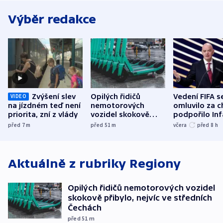
Výběr redakce
Zvýšení slev
Opilých řidičů
Vedení FIFA s
VIDEO
na jízdném teď není
nemotorových
omluvilo za c
priorita, zní z vlády
vozidel skokově
podpořilo Inf
přibylo, nejvíc ve
UEFA trvá na
před 7
m
před 51
m
včera
před 8
h
středních Čechách
bojkotu
Aktuálně z rubriky
Regiony
Opilých řidičů nemotorových vozidel
skokově přibylo, nejvíc ve středních
Čechách
před 51
m