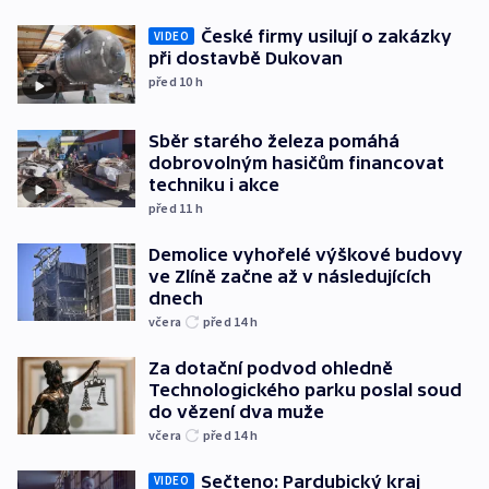
České firmy usilují o zakázky
VIDEO
při dostavbě Dukovan
před 10
h
Sběr starého železa pomáhá
dobrovolným hasičům financovat
techniku i akce
před 11
h
Demolice vyhořelé výškové budovy
ve Zlíně začne až v následujících
dnech
včera
před 14
h
Za dotační podvod ohledně
Technologického parku poslal soud
do vězení dva muže
včera
před 14
h
Sečteno: Pardubický kraj
VIDEO