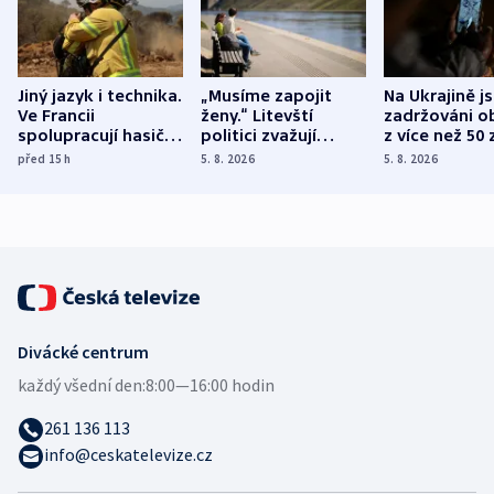
Jiný jazyk i technika.
„Musíme zapojit
Na Ukrajině j
Ve Francii
ženy.“ Litevští
zadržováni o
spolupracují hasiči z
politici zvažují
z více než 50 
různých zemí
dohodu o
Bojovali na s
před 15
h
5. 8. 2026
5. 8. 2026
demografii
Ruska
Divácké centrum
každý všední den:
8:00—16:00 hodin
261 136 113
info@ceskatelevize.cz