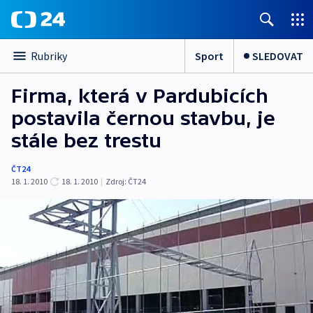
Sport
SLEDOVAT
Rubriky
Firma, která v Pardubicích
postavila černou stavbu, je
stále bez trestu
ČT24
18. 1. 2010
18. 1. 2010
|
Zdroj:
ČT24