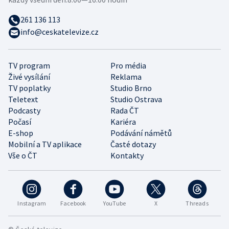
261 136 113
info@ceskatelevize.cz
TV program
Pro média
Živé vysílání
Reklama
TV poplatky
Studio Brno
Teletext
Studio Ostrava
Podcasty
Rada ČT
Počasí
Kariéra
E-shop
Podávání námětů
Mobilní a TV aplikace
Časté dotazy
Vše o ČT
Kontakty
Instagram
Facebook
YouTube
X
Threads