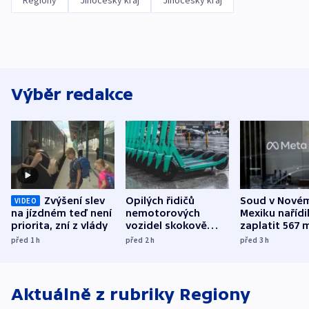
Výběr redakce
Zvýšení slev
Opilých řidičů
Soud v Nové
VIDEO
na jízdném teď není
nemotorových
Mexiku nařídi
priorita, zní z vlády
vozidel skokově
zaplatit 567 
přibylo, nejvíc ve
dolarů kvůli 
před 1
h
před 2
h
před 3
h
středních Čechách
způsobené d
Aktuálně z rubriky
Regiony