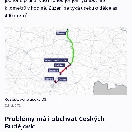
jednoho pruhu, kde mohou jet jen rychlostí 80
kilometrů v hodině. Zúžení se týká úseku o délce asi
400 metrů.
Rozestavěné úseky D3
Zdroj:
ČT24
Problémy má i obchvat Českých
Budějovic