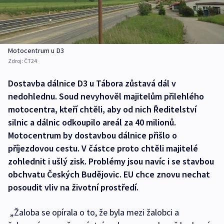
Motocentrum u D3
Zdroj:
ČT24
Dostavba dálnice D3 u Tábora zůstavá dál v
nedohlednu. Soud nevyhověl majitelům přilehlého
motocentra, kteří chtěli, aby od nich Ředitelství
silnic a dálnic odkoupilo areál za 40 milionů.
Motocentrum by dostavbou dálnice přišlo o
příjezdovou cestu. V částce proto chtěli majitelé
zohlednit i ušlý zisk. Problémy jsou navíc i se stavbou
obchvatu Českých Budějovic. EU chce znovu nechat
posoudit vliv na životní prostředí.
„Žaloba se opírala o to, že byla mezi žalobci a