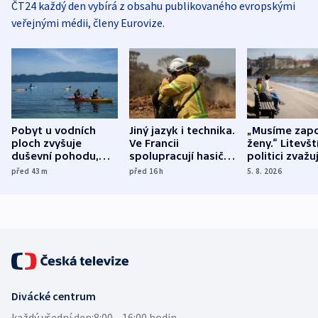
ČT24 každý den vybírá z obsahu publikovaného evropskými
veřejnými médii, členy Eurovize.
Pobyt u vodních
Jiný jazyk i technika.
„Musíme zapo
ploch zvyšuje
Ve Francii
ženy.“ Litevšt
duševní pohodu,
spolupracují hasiči z
politici zvažuj
ukázala
různých zemí
dohodu o
před 43
m
před 16
h
5. 8. 2026
mezinárodní studie
demografii
Divácké centrum
každý všední den:
8:00—16:00 hodin