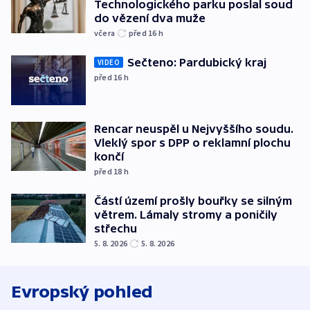
Technologického parku poslal soud
do vězení dva muže
včera
před 16
h
Sečteno: Pardubický kraj
VIDEO
před 16
h
Rencar neuspěl u Nejvyššího soudu.
Vleklý spor s DPP o reklamní plochu
končí
před 18
h
Částí území prošly bouřky se silným
větrem. Lámaly stromy a poničily
střechu
5. 8. 2026
5. 8. 2026
Evropský pohled