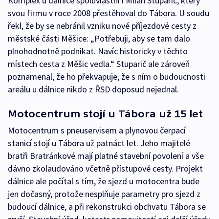
Komplex u dálnice spoluvlastní i Milan Stuparič, který
svou firmu v roce 2008 přestěhoval do Tábora. U soudu
řekl, že by se nebránil vzniku nové příjezdové cesty z
městské části Měšice: „Potřebuji, aby se tam dalo
plnohodnotně podnikat. Navíc historicky v těchto
místech cesta z Měšic vedla.“ Stuparič ale zároveň
poznamenal, že ho překvapuje, že s ním o budoucnosti
areálu u dálnice nikdo z ŘSD doposud nejednal.
Motocentrum stojí u Tábora už 15 let
Motocentrum s pneuservisem a plynovou čerpací
stanicí stojí u Tábora už patnáct let. Jeho majitelé
bratři Bratránkové mají platné stavební povolení a vše
dávno zkolaudováno včetně přístupové cesty. Projekt
dálnice ale počítal s tím, že sjezd u motocentra bude
jen dočasný, protože nesplňuje parametry pro sjezd z
budoucí dálnice, a při rekonstrukci obchvatu Tábora se