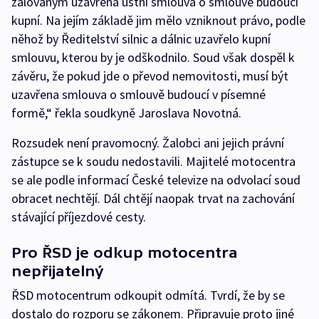
žalovaným uzavřena ústní smlouva o smlouvě budoucí
kupní. Na jejím základě jim mělo vzniknout právo, podle
něhož by Ředitelství silnic a dálnic uzavřelo kupní
smlouvu, kterou by je odškodnilo. Soud však dospěl k
závěru, že pokud jde o převod nemovitosti, musí být
uzavřena smlouva o smlouvě budoucí v písemné
formě,“ řekla soudkyně Jaroslava Novotná.
Rozsudek není pravomocný. Žalobci ani jejich právní
zástupce se k soudu nedostavili. Majitelé motocentra
se ale podle informací České televize na odvolací soud
obracet nechtějí. Dál chtějí naopak trvat na zachování
stávající příjezdové cesty.
Pro ŘSD je odkup motocentra
nepřijatelný
ŘSD motocentrum odkoupit odmítá. Tvrdí, že by se
dostalo do rozporu se zákonem. Připravuje proto jiné