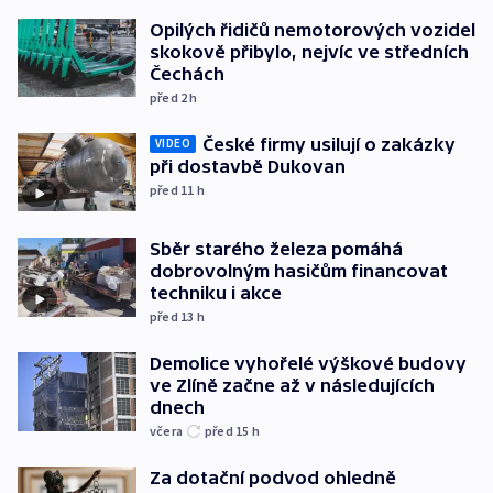
Opilých řidičů nemotorových vozidel
skokově přibylo, nejvíc ve středních
Čechách
před 2
h
České firmy usilují o zakázky
VIDEO
při dostavbě Dukovan
před 11
h
Sběr starého železa pomáhá
dobrovolným hasičům financovat
techniku i akce
před 13
h
Demolice vyhořelé výškové budovy
ve Zlíně začne až v následujících
dnech
včera
před 15
h
Za dotační podvod ohledně