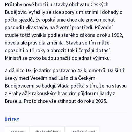
Průtahy nově hrozí i u stavby obchvatu Českých
Budějovic. Vyřešily se sice spory s místními i dohady o
počtu sjezdů, Evropská unie chce ale znovu nechat
posoudit vliv stavby na životní prostředí. Původní
studie totiž vznikla podle starého zákona z roku 1992,
novela ale pravidla změnila. Stavba se tím může
opozdit i o tři roky a ohrozit tak i čerpání dotací.
Ministři se proto budou snažit dojednat výjimku.
Z dálnice D3 je zatím postaveno 42 kilometrů. Další tři
úseky mezi Veselím nad Lužnicí a Českými
Budějovicemi se budují. Vláda počítá s tím, že na stavbu
z Prahy až k rakouským hranicím půjdou miliardy z
Bruselu. Proto chce vše stihnout do roku 2025.
ŠTÍTKY
Regiony
Jihočeský kraj
Jihočeský kraj