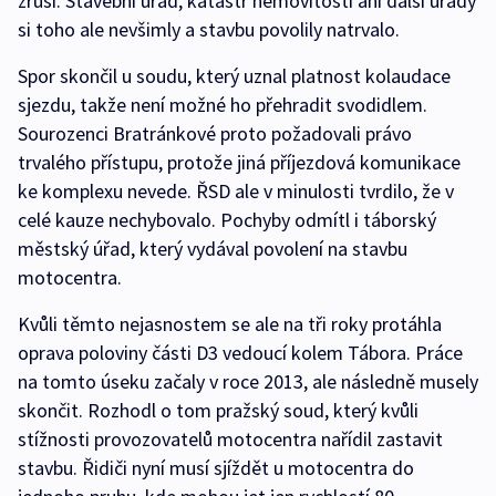
zruší. Stavební úřad, katastr nemovitostí ani další úřady
si toho ale nevšimly a stavbu povolily natrvalo.
Spor skončil u soudu, který uznal platnost kolaudace
sjezdu, takže není možné ho přehradit svodidlem.
Sourozenci Bratránkové proto požadovali právo
trvalého přístupu, protože jiná příjezdová komunikace
ke komplexu nevede. ŘSD ale v minulosti tvrdilo, že v
celé kauze nechybovalo. Pochyby odmítl i táborský
městský úřad, který vydával povolení na stavbu
motocentra.
Kvůli těmto nejasnostem se ale na tři roky protáhla
oprava poloviny části D3 vedoucí kolem Tábora. Práce
na tomto úseku začaly v roce 2013, ale následně musely
skončit. Rozhodl o tom pražský soud, který kvůli
stížnosti provozovatelů motocentra nařídil zastavit
stavbu. Řidiči nyní musí sjíždět u motocentra do