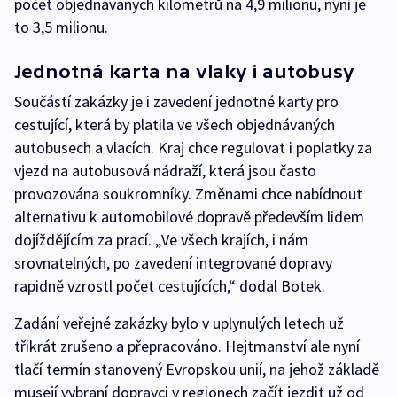
počet objednávaných kilometrů na 4,9 milionu, nyní je
to 3,5 milionu.
Jednotná karta na vlaky i autobusy
Součástí zakázky je i zavedení jednotné karty pro
cestující, která by platila ve všech objednávaných
autobusech a vlacích. Kraj chce regulovat i poplatky za
vjezd na autobusová nádraží, která jsou často
provozována soukromníky. Změnami chce nabídnout
alternativu k automobilové dopravě především lidem
dojíždějícím za prací. „Ve všech krajích, i nám
srovnatelných, po zavedení integrované dopravy
rapidně vzrostl počet cestujících,“ dodal Botek.
Zadání veřejné zakázky bylo v uplynulých letech už
třikrát zrušeno a přepracováno. Hejtmanství ale nyní
tlačí termín stanovený Evropskou unií, na jehož základě
musejí vybraní dopravci v regionech začít jezdit už od