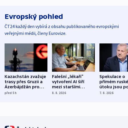
Evropský pohled
ČT24 každý den vybírá z obsahu publikovaného evropskými
veřejnými médii, členy Eurovize.
Kazachstán zvažuje
Falešní „lékaři“
Spekulace o
trasy přes Gruzii a
vytvoření AI šíří
přímém rusk
Ázerbájdžán pro
mezi staršími
útoku jsou po
vývoz ropy do
Poláky nebezpečné
míní estonsk
před 5
h
8. 8. 2026
7. 8. 2026
Evropy
zdravotní rady
bezpečnostn
expert