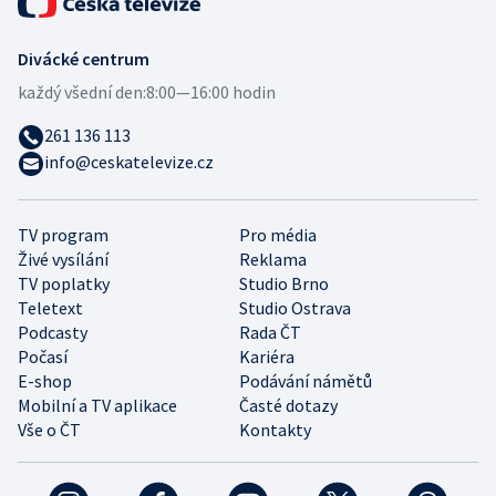
Divácké centrum
každý všední den:
8:00—16:00 hodin
261 136 113
info@ceskatelevize.cz
TV program
Pro média
Živé vysílání
Reklama
TV poplatky
Studio Brno
Teletext
Studio Ostrava
Podcasty
Rada ČT
Počasí
Kariéra
E-shop
Podávání námětů
Mobilní a TV aplikace
Časté dotazy
Vše o ČT
Kontakty