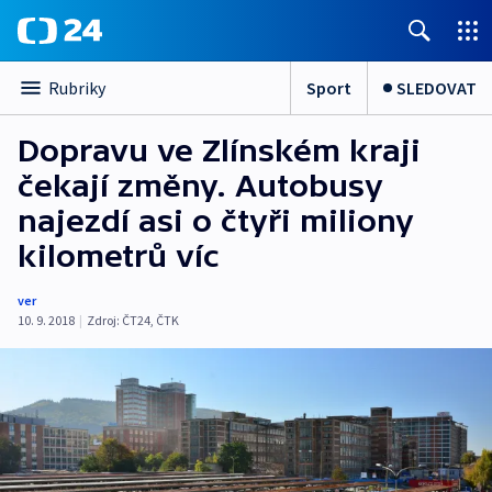
Sport
SLEDOVAT
Rubriky
Dopravu ve Zlínském kraji
čekají změny. Autobusy
najezdí asi o čtyři miliony
kilometrů víc
ver
10. 9. 2018
|
Zdroj:
ČT24
,
ČTK