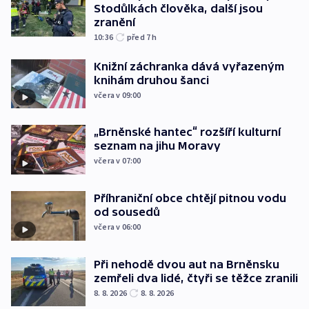
Stodůlkách člověka, další jsou
zranění
10:36
před 7
h
Knižní záchranka dává vyřazeným
knihám druhou šanci
včera v 09:00
„Brněnské hantec“ rozšíří kulturní
seznam na jihu Moravy
včera v 07:00
Příhraniční obce chtějí pitnou vodu
od sousedů
včera v 06:00
Při nehodě dvou aut na Brněnsku
zemřeli dva lidé, čtyři se těžce zranili
8. 8. 2026
8. 8. 2026