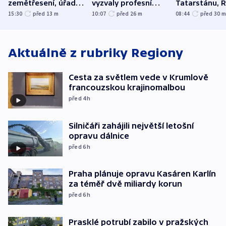
zemětřesení, úřady
vyzvaly profesní
Tatarstánu, 
hlásí přes sto obětí
organizace, spolky i
útočilo na mě
15:30
před 13
m
10:07
před 26
m
08:44
před 30
odbory
benzinky či s
WHO
Aktuálně z rubriky
Regiony
Cesta za světlem vede v Krumlově
francouzskou krajinomalbou
před 4
h
Silničáři zahájili největší letošní
opravu dálnice
před 6
h
Praha plánuje opravu Kasáren Karlín
za téměř dvě miliardy korun
před 6
h
Prasklé potrubí zabilo v pražských