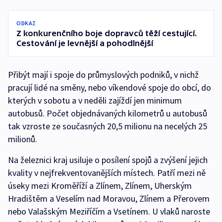
ODKAZ
Z konkurenčního boje dopravců těží cestující.
Cestování je levnější a pohodlnější
Přibýt mají i spoje do průmyslových podniků, v nichž
pracují lidé na směny, nebo víkendové spoje do obcí, do
kterých v sobotu a v neděli zajíždí jen minimum
autobusů. Počet objednávaných kilometrů u autobusů
tak vzroste ze současných 20,5 milionu na necelých 25
milionů.
Na železnici kraj usiluje o posílení spojů a zvýšení jejich
kvality v nejfrekventovanějších místech. Patří mezi ně
úseky mezi Kroměříží a Zlínem, Zlínem, Uherským
Hradištěm a Veselím nad Moravou, Zlínem a Přerovem
nebo Valašským Meziříčím a Vsetínem. U vlaků naroste