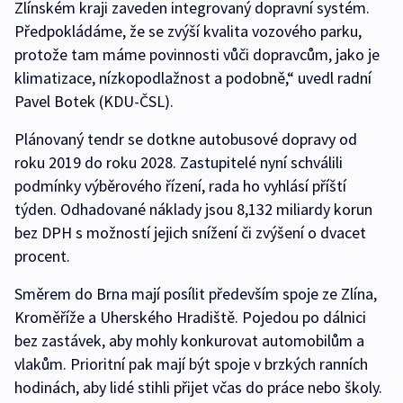
Zlínském kraji zaveden integrovaný dopravní systém.
Předpokládáme, že se zvýší kvalita vozového parku,
protože tam máme povinnosti vůči dopravcům, jako je
klimatizace, nízkopodlažnost a podobně,“ uvedl radní
Pavel Botek (KDU-ČSL).
Plánovaný tendr se dotkne autobusové dopravy od
roku 2019 do roku 2028. Zastupitelé nyní schválili
podmínky výběrového řízení, rada ho vyhlásí příští
týden. Odhadované náklady jsou 8,132 miliardy korun
bez DPH s možností jejich snížení či zvýšení o dvacet
procent.
Směrem do Brna mají posílit především spoje ze Zlína,
Kroměříže a Uherského Hradiště. Pojedou po dálnici
bez zastávek, aby mohly konkurovat automobilům a
vlakům. Prioritní pak mají být spoje v brzkých ranních
hodinách, aby lidé stihli přijet včas do práce nebo školy.