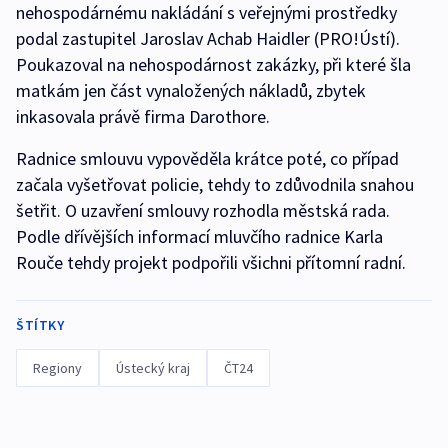
nehospodárnému nakládání s veřejnými prostředky
podal zastupitel Jaroslav Achab Haidler (PRO!Ústí).
Poukazoval na nehospodárnost zakázky, při které šla
matkám jen část vynaložených nákladů, zbytek
inkasovala právě firma Darothore.
Radnice smlouvu vypověděla krátce poté, co případ
začala vyšetřovat policie, tehdy to zdůvodnila snahou
šetřit. O uzavření smlouvy rozhodla městská rada.
Podle dřívějších informací mluvčího radnice Karla
Rouče tehdy projekt podpořili všichni přítomní radní.
ŠTÍTKY
Regiony
Ústecký kraj
ČT24