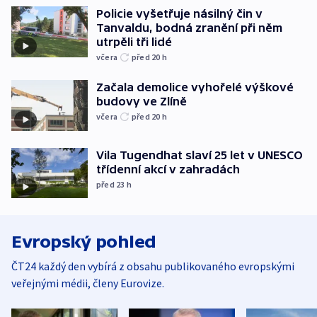
Policie vyšetřuje násilný čin v
Tanvaldu, bodná zranění při něm
utrpěli tři lidé
včera
před 20
h
Začala demolice vyhořelé výškové
budovy ve Zlíně
včera
před 20
h
Vila Tugendhat slaví 25 let v UNESCO
třídenní akcí v zahradách
před 23
h
Evropský pohled
ČT24 každý den vybírá z obsahu publikovaného evropskými
veřejnými médii, členy Eurovize.