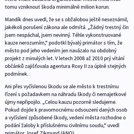
tomu vzniknout škoda minimálně milion korun.
Mandík dnes uvedl, že se s obžalobou ještě neseznámil,
jakékoli porušení zákona ale odmítá. „Žádný trestný čin
jsem nespáchal, jsem nevinný. Téhle vykonstruované
kauze nerozumím,“ podotkl bývalý primátor s tím, že
město pod jeho vedením jen navázalo na obdobný
projekt z minulých let. V letech 2008 až 2010 prý vítání
občánků zajišťovala agentura Roxy II za úplně stejných
podmínek.
Ani přes vyčíslenou škodu se ale město k trestnímu
řízení s požadavkem na náhradu škody či nemajetkové
újmy nepřipojilo. „Celou kauzu pozorně sledujeme.
Pokud dojde k pravomocnému odsouzení daných osob
a vyčíslení způsobené škody, vedení města rozhodne o
podání žaloby k příslušnému civilnímu soudu,“ uvedl
primátor Josef Zikmund (ANO).