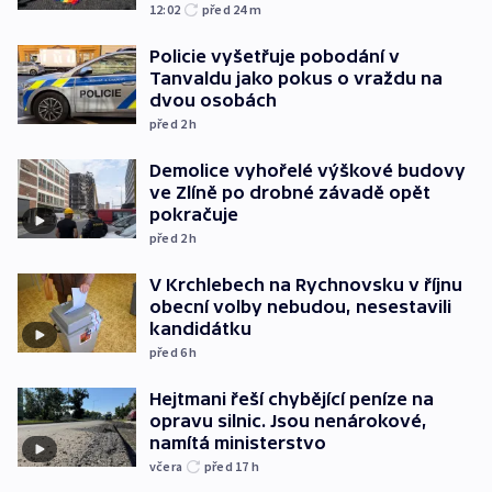
12:02
před 24
m
Policie vyšetřuje pobodání v
Tanvaldu jako pokus o vraždu na
dvou osobách
před 2
h
Demolice vyhořelé výškové budovy
ve Zlíně po drobné závadě opět
pokračuje
před 2
h
V Krchlebech na Rychnovsku v říjnu
obecní volby nebudou, nesestavili
kandidátku
před 6
h
Hejtmani řeší chybějící peníze na
opravu silnic. Jsou nenárokové,
namítá ministerstvo
včera
před 17
h