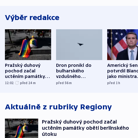
Výběr redakce
Pražský duhový
Dron pronikl do
Americký Sen
pochod začal
bulharského
potvrdil Blan
uctěním památky
vzdušného
jako ministra
obětí berlínského
prostoru,
spravedlnost
12:02
před 24
m
před 56
m
před 1
h
útoku
explodoval kilometr
od plynovodu
Aktuálně z rubriky
Regiony
Pražský duhový pochod začal
uctěním památky obětí berlínského
útoku