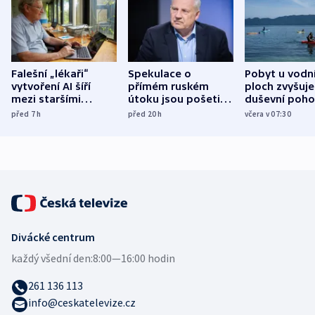
Falešní „lékaři“
Spekulace o
Pobyt u vodn
vytvoření AI šíří
přímém ruském
ploch zvyšuje
mezi staršími
útoku jsou pošetilé,
duševní poho
Poláky nebezpečné
míní estonský
ukázala
před 7
h
před 20
h
včera v 07:30
zdravotní rady
bezpečnostní
mezinárodní 
expert
Divácké centrum
každý všední den:
8:00—16:00 hodin
261 136 113
info@ceskatelevize.cz