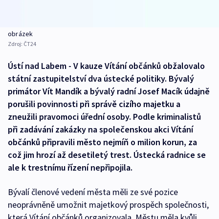
obrázek
Zdroj:
ČT24
Ústí nad Labem - V kauze Vítání občánků obžalovalo
státní zastupitelství dva ústecké politiky. Bývalý
primátor Vít Mandík a bývalý radní Josef Macík údajně
porušili povinnosti při správě cizího majetku a
zneužili pravomoci úřední osoby. Podle kriminalistů
při zadávání zakázky na společenskou akci Vítání
občánků připravili město nejmíň o milion korun, za
což jim hrozí až desetiletý trest. Ústecká radnice se
ale k trestnímu řízení nepřipojila.
Bývalí členové vedení města měli ze své pozice
neoprávněně umožnit majetkový prospěch společnosti,
která Vítání občánků organizovala. Městu měla kvůli