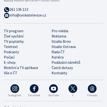
261 136 113
info@ceskatelevize.cz
TV program
Pro média
Živé vysílání
Reklama
TV poplatky
Studio Brno
Teletext
Studio Ostrava
Podcasty
Rada ČT
Počasí
Kariéra
E-shop
Podávání námětů
Mobilní a TV aplikace
Časté dotazy
Vše o ČT
Kontakty
Instagram
Facebook
YouTube
X
Threads