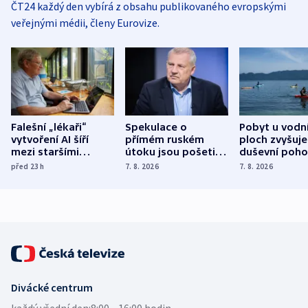
ČT24 každý den vybírá z obsahu publikovaného evropskými
veřejnými médii, členy Eurovize.
Falešní „lékaři“
Spekulace o
Pobyt u vodn
vytvoření AI šíří
přímém ruském
ploch zvyšuje
mezi staršími
útoku jsou pošetilé,
duševní poho
Poláky nebezpečné
míní estonský
ukázala
před 23
h
7. 8. 2026
7. 8. 2026
zdravotní rady
bezpečnostní
mezinárodní 
expert
Divácké centrum
každý všední den:
8:00—16:00 hodin