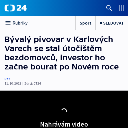
Sport
SLEDOVAT
Rubriky
Bývalý pivovar v Karlových
Varech se stal útočištěm
bezdomovců, investor ho
začne bourat po Novém roce
pes
11. 10. 2022
|
Zdroj:
ČT24
Nahrávám video