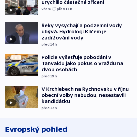
urychlilo částečné zřícení
včera
před 11
h
Řeky vysychají a podzemní vody
ubývá. Hydrolog: Klíčem je
zadržování vody
před 14
h
Policie vyšetřuje pobodání v
Tanvaldu jako pokus o vraždu na
dvou osobách
před 19
h
V Krchlebech na Rychnovsku v říjnu
obecní volby nebudou, nesestavili
kandidátku
před 22
h
Evropský pohled