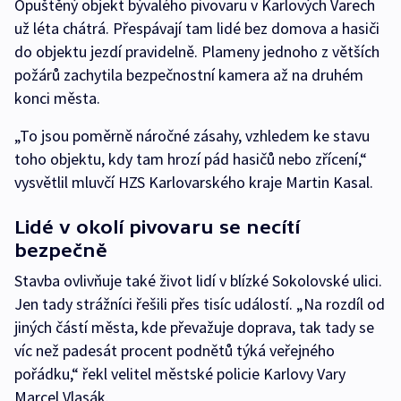
Opuštěný objekt bývalého pivovaru v Karlových Varech
už léta chátrá. Přespávají tam lidé bez domova a hasiči
do objektu jezdí pravidelně. Plameny jednoho z větších
požárů zachytila bezpečnostní kamera až na druhém
konci města.
„To jsou poměrně náročné zásahy, vzhledem ke stavu
toho objektu, kdy tam hrozí pád hasičů nebo zřícení,“
vysvětlil mluvčí HZS Karlovarského kraje Martin Kasal.
Lidé v okolí pivovaru se necítí
bezpečně
Stavba ovlivňuje také život lidí v blízké Sokolovské ulici.
Jen tady strážníci řešili přes tisíc událostí. „Na rozdíl od
jiných částí města, kde převažuje doprava, tak tady se
víc než padesát procent podnětů týká veřejného
pořádku,“ řekl velitel městské policie Karlovy Vary
Marcel Vlasák.