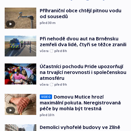
Příhraniční obce chtějí pitnou vodu
od sousedů
před 30
m
Při nehodě dvou aut na Brněnsku
zemřeli dva lidé, čtyři se těžce zranili
včera
před 8
h
Účastníci pochodu Pride upozorňují
na trvající nerovnosti i společenskou
atmosféru
včera
před 9
h
Domovu Mutice hrozí
VIDEO
maximální pokuta. Neregistrovaná
péče by mohla být trestná
před 10
h
Demolici vyhořelé budovy ve Zlíně