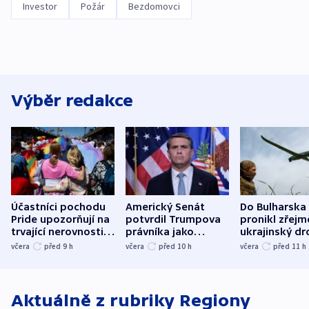
Investor
Požár
Bezdomovci
Výběr redakce
Účastníci pochodu
Americký Senát
Do Bulharska
Pride upozorňují na
potvrdil Trumpova
pronikl zřejm
trvající nerovnosti i
právníka jako
ukrajinský dr
společenskou
ministra
explodoval k
včera
před 9
h
včera
před 10
h
včera
před 11
h
atmosféru
spravedlnosti
od plynovod
Aktuálně z rubriky
Regiony