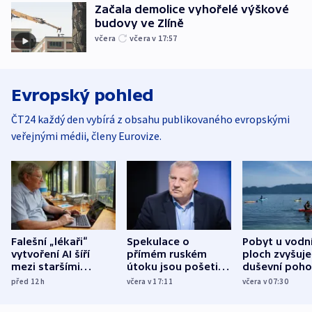
Začala demolice vyhořelé výškové
budovy ve Zlíně
včera
včera v 17:57
Evropský pohled
ČT24 každý den vybírá z obsahu publikovaného evropskými
veřejnými médii, členy Eurovize.
Falešní „lékaři“
Spekulace o
Pobyt u vodn
vytvoření AI šíří
přímém ruském
ploch zvyšuje
mezi staršími
útoku jsou pošetilé,
duševní poho
Poláky nebezpečné
míní estonský
ukázala
před 12
h
včera v 17:11
včera v 07:30
zdravotní rady
bezpečnostní
mezinárodní 
expert