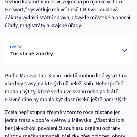
těžbou kalamitního dříví, zejména po říjnové vichřici
Herwart,“ vysvětluje mluvčí Lesů ČR Eva Jouklová.
Zákazy vydává státní správa, obvykle městské a obecní
úřady, magistráty a krajské úřady.
FAKTA
Turistické značky
Podle Markvarta z Klubu turistů mohou lidé vyrazit na
všechny trasy, na kterých už neleží sníh. Nebezpečné
mohou být ty, které vedou ve svahu nebo po blátě.
Hlavně ráno by mohlo být dost úseků ještě namrzlých.
Zcela nepřístupná zřejmě v tomto roce zůstane jen
jedna trasa v oboře Květov u Milevska. „Vlastníci loni
bez jakýchkoli povolení či souhlasu orgánu ochrany
přírody značky zamazali, přelízky přes oplocení obory