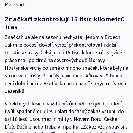
Markvart.
Značkaři zkontrolují 15 tisíc kilometrů
tras
Značkaři se ale na sezonu nechystají jenom v Brdech.
Jakmile počasí dovolí, vyrazí překontrolovat i další
turistické trasy. Čeká je asi 15 tisíc kilometrů. Nejvíce
práce mají po zimě na severovýchodě Moravy.
Hostýnské vrchy po zimě o mnoho značek, které byly na
stromech, přišly. Poničily je vichřice i kůrovec. Situace
není dobrá ani na Vsetínsku nebo na některých místech
Jeseníků.
V některých lesích návštěvníkům nehrozí jen bloudění.
Kvůli spadanému dřevu platí dočasný zákaz vstupu do
asi 18 lesů. Jsou mezi nimi ty v Novém Boru, České
Lípě, Děčíně nebo třeba Vimperku. „Zákaz vždy souvisí s