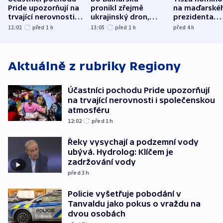
Pride upozorňují na
pronikl zřejmě
na maďarské
trvající nerovnosti i
ukrajinský dron,
prezidenta
společenskou
explodoval kilometr
bývalého šéf
12:02
před 1
h
13:05
před 1
h
před 4
h
atmosféru
od plynovodu
nejvyššího s
Aktuálně z rubriky
Regiony
Účastníci pochodu Pride upozorňují
na trvající nerovnosti i společenskou
atmosféru
12:02
před 1
h
Řeky vysychají a podzemní vody
ubývá. Hydrolog: Klíčem je
zadržování vody
před 3
h
Policie vyšetřuje pobodání v
Tanvaldu jako pokus o vraždu na
dvou osobách