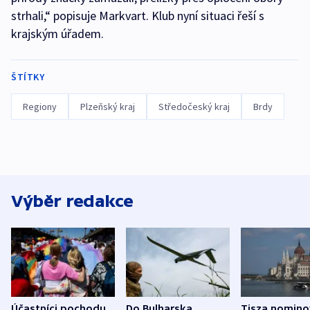
strhali,“ popisuje Markvart. Klub nyní situaci řeší s
krajským úřadem.
ŠTÍTKY
Regiony
Plzeňský kraj
Středočeský kraj
Brdy
Výběr redakce
Účastníci pochodu
Do Bulharska
Tisza nomino