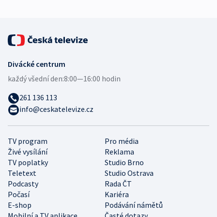
Divácké centrum
každý všední den:
8:00—16:00 hodin
261 136 113
info@ceskatelevize.cz
TV program
Pro média
Živé vysílání
Reklama
TV poplatky
Studio Brno
Teletext
Studio Ostrava
Podcasty
Rada ČT
Počasí
Kariéra
E-shop
Podávání námětů
Mobilní a TV aplikace
Časté dotazy