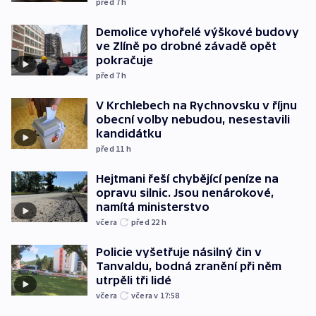
před 7
h
Demolice vyhořelé výškové budovy
ve Zlíně po drobné závadě opět
pokračuje
před 7
h
V Krchlebech na Rychnovsku v říjnu
obecní volby nebudou, nesestavili
kandidátku
před 11
h
Hejtmani řeší chybějící peníze na
opravu silnic. Jsou nenárokové,
namítá ministerstvo
včera
před 22
h
Policie vyšetřuje násilný čin v
Tanvaldu, bodná zranění při něm
utrpěli tři lidé
včera
včera v 17:58