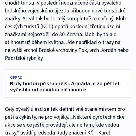
chodit turisti. V poslední neoznačené části bývalého
brdského vojenského újezdu přibudou nové turistické
značky. Areál tak bude celý kompletně označený. Klub
českých turistů (KČT) opatří poslední třetinu území
značkami nejpozději do 30. června. Mohl by to ale
stihnout už během května. Jde například o trasy na
nejvyšší vrchol Brdské vrchoviny Tok, vrch Jordán nebo
Padrťské rybníky.
ODKAZ
Brdy budou přístupnější. Armáda je za pět let
vyčistila od nevybuchlé munice
Celý bývalý újezd se tak definitivně stane místem pro
pěší a cyklisty, ne pro vojáky. „Některé pyrotechnické
akce se sice ještě provádějí, ale ne tam, kde vedou
trasy,“ uvádí předseda Rady značení KČT Karel