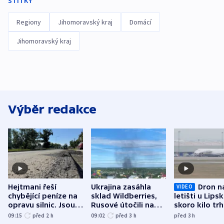
ŠTÍTKY
Regiony
Jihomoravský kraj
Domácí
Jihomoravský kraj
Výběr redakce
Hejtmani řeší
Ukrajina zasáhla
Dron n
VIDEO
chybějící peníze na
sklad Wildberries,
letišti u Lips
opravu silnic. Jsou
Rusové útočili na
skoro kilo trh
nenárokové, namítá
trh, hasiče či
indicie ukazuj
09:15
před 2
h
09:02
před 3
h
před 3
h
ministerstvo
stadion
Rusko