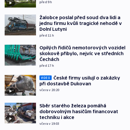
před 9
h
Žalobce poslal před soud dva lidi a
jednu firmu kvůli tragické nehodě v
Dolní Lutyni
před 11
h
Opilých řidičů nemotorových vozidel
skokově přibylo, nejvíc ve středních
Čechách
před 17
h
České firmy usilují o zakázky
VIDEO
při dostavbě Dukovan
včera v 20:20
Sběr starého železa pomáhá
dobrovolným hasičům financovat
techniku i akce
včera v 19:03