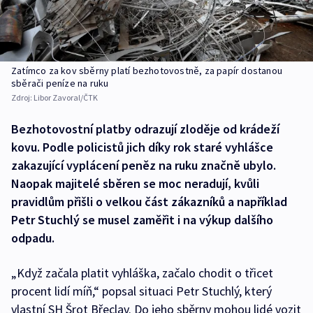
Zatímco za kov sběrny platí bezhotovostně, za papír dostanou
sběrači peníze na ruku
Zdroj:
Libor Zavoral/ČTK
Bezhotovostní platby odrazují zloděje od krádeží
kovu. Podle policistů jich díky rok staré vyhlášce
zakazující vyplácení peněz na ruku značně ubylo.
Naopak majitelé sběren se moc neradují, kvůli
pravidlům přišli o velkou část zákazníků a například
Petr Stuchlý se musel zaměřit i na výkup dalšího
odpadu.
„Když začala platit vyhláška, začalo chodit o třicet
procent lidí míň,“ popsal situaci Petr Stuchlý, který
vlastní SH Šrot Břeclav. Do jeho sběrny mohou lidé vozit