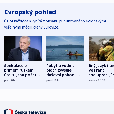
Evropský pohled
ČT24 každý den vybírá z obsahu publikovaného evropskými
veřejnými médii, členy Eurovize.
Spekulace o
Pobyt u vodních
Jiný jazyk i t
přímém ruském
ploch zvyšuje
Ve Francii
útoku jsou pošetilé,
duševní pohodu,
spolupracují h
míní estonský
ukázala
různých zemí
před 6
h
před 16
h
včera v 15:30
bezpečnostní
mezinárodní studie
expert