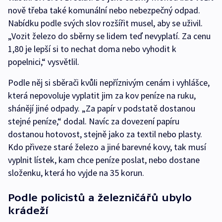
nově třeba také komunální nebo nebezpečný odpad.
Nabídku podle svých slov rozšířit musel, aby se uživil.
„Vozit železo do sběrny se lidem teď nevyplatí. Za cenu
1,80 je lepší si to nechat doma nebo vyhodit k
popelnici,“ vysvětlil.
Podle něj si sběrači kvůli nepříznivým cenám i vyhlášce,
která nepovoluje vyplatit jim za kov peníze na ruku,
shánějí jiné odpady. „Za papír v podstatě dostanou
stejné peníze,“ dodal. Navíc za dovezení papíru
dostanou hotovost, stejně jako za textil nebo plasty.
Kdo přiveze staré železo a jiné barevné kovy, tak musí
vyplnit lístek, kam chce peníze poslat, nebo dostane
složenku, která ho vyjde na 35 korun.
Podle policistů a železničářů ubylo
krádeží