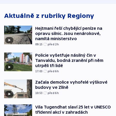
Aktuálně z rubriky
Regiony
Hejtmani řeší chybějící peníze na
opravu silnic. Jsou nenárokové,
namítá ministerstvo
09:15
před 2
h
Policie vyšetřuje násilný čin v
Tanvaldu, bodná zranění při něm
utrpěli tři lidé
17:03
před 6
h
Začala demolice vyhořelé výškové
budovy ve Zlíně
10:53
před 6
h
Vila Tugendhat slaví 25 let v UNESCO
třídenní akcí v zahradách