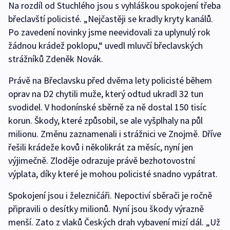
Na rozdíl od Stuchlého jsou s vyhláškou spokojení třeba
břeclavští policisté. „Nejčastěji se kradly kryty kanálů.
Po zavedení novinky jsme neevidovali za uplynulý rok
žádnou krádež poklopu,“ uvedl mluvčí břeclavských
strážníků Zdeněk Novák.
Právě na Břeclavsku před dvěma lety policisté během
oprav na D2 chytili muže, který odtud ukradl 32 tun
svodidel. V hodonínské sběrně za ně dostal 150 tisíc
korun. Škody, které způsobil, se ale vyšplhaly na půl
milionu. Změnu zaznamenali i strážnici ve Znojmě. Dříve
řešili krádeže kovů i několikrát za měsíc, nyní jen
výjimečně. Zloděje odrazuje právě bezhotovostní
výplata, díky které je mohou policisté snadno vypátrat.
Spokojení jsou i železničáři. Nepoctiví sběrači je ročně
připravili o desítky milionů. Nyní jsou škody výrazně
menší. Zato z vlaků Českých drah vybavení mizí dál. „Už