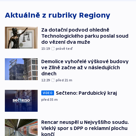
Aktuálně z rubriky
Regiony
Za dotační podvod ohledně
Technologického parku poslal soud
do vězení dva muže
15:19
právě teď
Demolice vyhořelé výškové budovy
ve Zlíně začne až v následujících
dnech
12:29
před 21
m
Sečteno: Pardubický kraj
VIDEO
před 35
m
Rencar neuspěl u Nejvyššího soudu.
Vleklý spor s DPP o reklamní plochu
končí