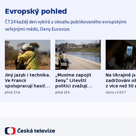
Evropský pohled
ČT24 každý den vybírá z obsahu publikovaného evropskými
veřejnými médii, členy Eurovize.
Jiný jazyk i technika.
„Musíme zapojit
Na Ukrajině j
Ve Francii
ženy.“ Litevští
zadržováni o
spolupracují hasiči z
politici zvažují
z více než 50 
různých zemí
dohodu o
Bojovali na s
před 27
m
před 23
h
včera v 14:37
demografii
Ruska