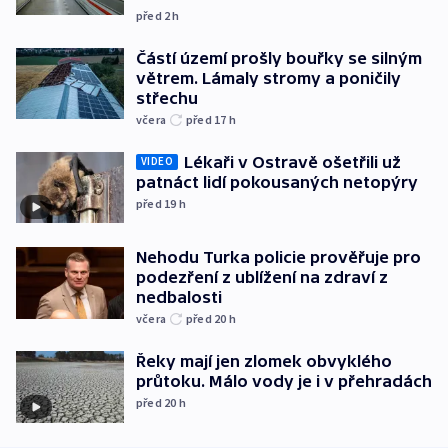
před 2
h
Částí území prošly bouřky se silným
větrem. Lámaly stromy a poničily
střechu
včera
před 17
h
Lékaři v Ostravě ošetřili už
VIDEO
patnáct lidí pokousaných netopýry
před 19
h
Nehodu Turka policie prověřuje pro
podezření z ublížení na zdraví z
nedbalosti
včera
před 20
h
Řeky mají jen zlomek obvyklého
průtoku. Málo vody je i v přehradách
před 20
h