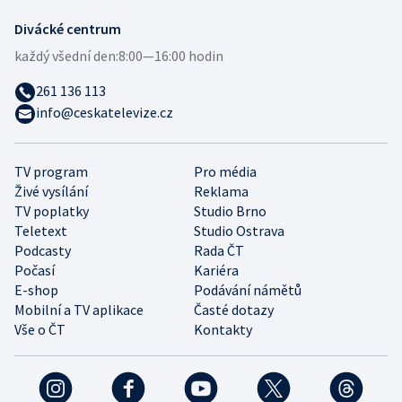
Divácké centrum
každý všední den:
8:00—16:00 hodin
261 136 113
info@ceskatelevize.cz
TV program
Pro média
Živé vysílání
Reklama
TV poplatky
Studio Brno
Teletext
Studio Ostrava
Podcasty
Rada ČT
Počasí
Kariéra
E-shop
Podávání námětů
Mobilní a TV aplikace
Časté dotazy
Vše o ČT
Kontakty