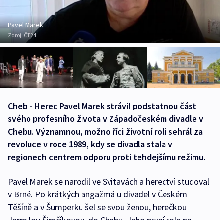
Pavel Marek
Zdroj:
ČT24
Cheb - Herec Pavel Marek strávil podstatnou část
svého profesního života v Západočeském divadle v
Chebu. Významnou, možno říci životní roli sehrál za
revoluce v roce 1989, kdy se divadla stala v
regionech centrem odporu proti tehdejšímu režimu.
Pavel Marek se narodil ve Svitavách a herectví studoval
v Brně. Po krátkých angažmá u divadel v Českém
Těšíně a v Šumperku šel se svou ženou, herečkou
Jarmilou Šimčíkovou, do Chebu. Jeho první role na