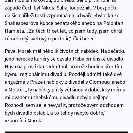
západě Čech byl Nikola Šuhaj loupežník. V bezpočtu
dalších příležitostí vzpomíná na lichváře Shylocka ze
Shakespearova Kupce benátského anebo na Polonia z
Hamleta. „Za těch třicet let, co jsem tady, jsem ohrál
téměř celý světový repertoár,“ říká herec.
Pavel Marek měl několik životních nabídek. Na začátku
jeho herecké kariéry se ozvalo třeba brněnské divadlo
Husa na provázku. Odmítnul, protože hodinu předtím
kývnul regionálnímu divadlu. Později odmítl také dvě
angažmá v Praze i nabídky z divadel v Olomouci anebo
v Mostě. „Ty nabídky přišly většinou v době, kdy mému
milovanému chebskému divadlu nebylo nejlépe.
Rozhodl jsem se je nevyužít, protože svým odchodem
bych divadlo oslabil, a to tehdy nebylo dobře,“
vzpomíná Marek.