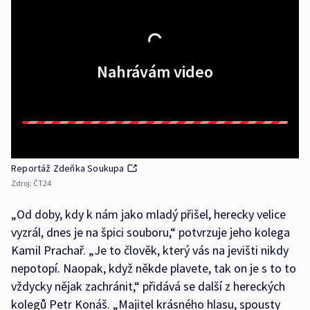
Nahrávám video
Reportáž Zdeňka Soukupa
Zdroj:
ČT24
„Od doby, kdy k nám jako mladý přišel, herecky velice
vyzrál, dnes je na špici souboru,“ potvrzuje jeho kolega
Kamil Prachař. „Je to člověk, který vás na jevišti nikdy
nepotopí. Naopak, když někde plavete, tak on je s to to
vždycky nějak zachránit,“ přidává se další z hereckých
kolegů Petr Konáš. „Majitel krásného hlasu, spousty