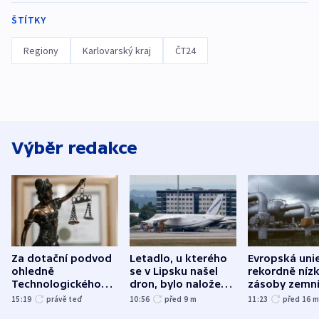
ŠTÍTKY
Regiony
Karlovarský kraj
ČT24
Výběr redakce
Za dotační podvod
Letadlo, u kterého
Evropská uni
ohledně
se v Lipsku našel
rekordně níz
Technologického
dron, bylo naložené
zásoby zemn
parku poslal soud
municí, píší média
plynu
15:19
právě teď
10:56
před 9
m
11:23
před 16
do vězení dva muže