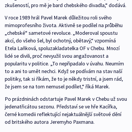
zkušeností, pro mě je bard chebského divadla,“ dodává.
V roce 1989 hrál Pavel Marek důležitou roli svého
mimoprofesního života. Aktivně se podílel na průběhu
„chebské“ sametové revoluce. „Moderoval spoustu
akcí, do všeho šel, byl ochotný, obětavý,“ vzpomíná
Etela Laňková, spoluzakladatelka OF v Chebu. Mnozí
lidé se divili, proč nevyužil svou angažovanost a
popularitu v politice. „To nepřipadalo v úvahu. Neumím
to a ani to umět nechci. Když se podívám na stav naší
politiky, tak si říkám, že to je někdy tristní, a jsem rád,
že jsem se na tom nemusel podílet,“ říká Marek.
Po prázdninách odstartuje Pavel Marek v Chebu už svou
jedenatřicátou sezonu. Představí se ve hře Kacířka,
černé komedii reflektující nejaktuálnější světové dění
od britského autora Jeremyho Paxmana.