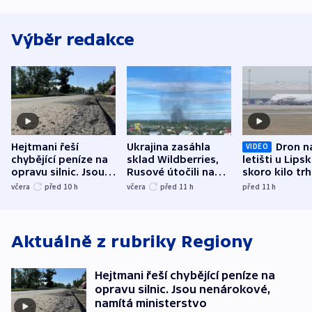
Výběr redakce
Hejtmani řeší
Ukrajina zasáhla
Dron n
VIDEO
chybějící peníze na
sklad Wildberries,
letišti u Lips
opravu silnic. Jsou
Rusové útočili na
skoro kilo trh
nenárokové, namítá
trh, hasiče či
indicie ukazuj
včera
před 10
h
včera
před 11
h
před 11
h
ministerstvo
stadion
Rusko
Aktuálně z rubriky
Regiony
Hejtmani řeší chybějící peníze na
opravu silnic. Jsou nenárokové,
namítá ministerstvo