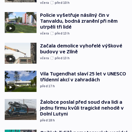
včera
před 10
h
Policie vyšetřuje násilný čin v
Tanvaldu, bodná zranění při něm
utrpěli tři lidé
včera
před 13
h
Začala demolice vyhořelé výškové
budovy ve Zlíně
včera
před 13
h
Vila Tugendhat slaví 25 let v UNESCO
třídenní akcí v zahradách
před 17
h
Žalobce poslal před soud dva lidi a
jednu firmu kvůli tragické nehodě v
Dolní Lutyni
před 18
h