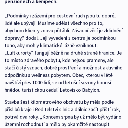
penzionech a kempech.
„Podmínky i zázemí pro cestovní ruch jsou tu dobré,
lidé ale ubývají. Musíme udělat všechno pro to,
abychom klienty znovu přitáhli. Zásadní věcí je zklidnění
dopravy,“ dodal. Její vyvedení z centra je podmínkou
toho, aby mohly klimatické lázně vzniknout.
„Luftkurorty“ fungují běžně na druhé straně hranice. Je
to místo zdravého pobytu, kde nejsou prameny, ale
stačí čistý vzduch, dobré prostředí a možnost aktivního
odpočinku s wellness pobytem. Obec, kterou v létě
navštíví přes 1000 lidí, se od letošní sezony honosí
hnědou turistickou cedulí Letovisko Babylon.
Stavba šestikilometrového obchvatu by měla podle
příslibů kraje i Ředitelství silnic a dálnic začít příští rok,
potrvá dva roky. „Koncem srpna by už mělo být vydáno
územní rozhodnutí a mělo by okamžitě nastoupit