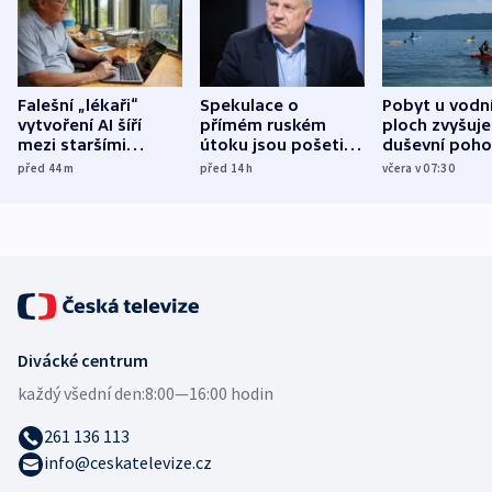
Falešní „lékaři“
Spekulace o
Pobyt u vodn
vytvoření AI šíří
přímém ruském
ploch zvyšuje
mezi staršími
útoku jsou pošetilé,
duševní poho
Poláky nebezpečné
míní estonský
ukázala
před 44
m
před 14
h
včera v 07:30
zdravotní rady
bezpečnostní
mezinárodní 
expert
Divácké centrum
každý všední den:
8:00—16:00 hodin
261 136 113
info@ceskatelevize.cz