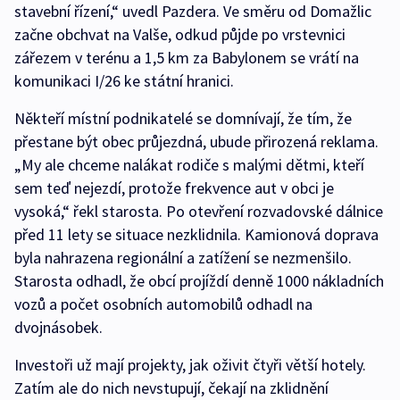
stavební řízení,“ uvedl Pazdera. Ve směru od Domažlic
začne obchvat na Valše, odkud půjde po vrstevnici
zářezem v terénu a 1,5 km za Babylonem se vrátí na
komunikaci I/26 ke státní hranici.
Někteří místní podnikatelé se domnívají, že tím, že
přestane být obec průjezdná, ubude přirozená reklama.
„My ale chceme nalákat rodiče s malými dětmi, kteří
sem teď nejezdí, protože frekvence aut v obci je
vysoká,“ řekl starosta. Po otevření rozvadovské dálnice
před 11 lety se situace nezklidnila. Kamionová doprava
byla nahrazena regionální a zatížení se nezmenšilo.
Starosta odhadl, že obcí projíždí denně 1000 nákladních
vozů a počet osobních automobilů odhadl na
dvojnásobek.
Investoři už mají projekty, jak oživit čtyři větší hotely.
Zatím ale do nich nevstupují, čekají na zklidnění