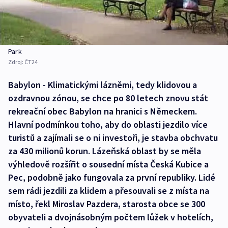
Park
Zdroj:
ČT24
Babylon - Klimatickými lázněmi, tedy klidovou a
ozdravnou zónou, se chce po 80 letech znovu stát
rekreační obec Babylon na hranici s Německem.
Hlavní podmínkou toho, aby do oblasti jezdilo více
turistů a zajímali se o ni investoři, je stavba obchvatu
za 430 milionů korun. Lázeňská oblast by se měla
výhledově rozšířit o sousední místa Česká Kubice a
Pec, podobně jako fungovala za první republiky. Lidé
sem rádi jezdili za klidem a přesouvali se z místa na
místo, řekl Miroslav Pazdera, starosta obce se 300
obyvateli a dvojnásobným počtem lůžek v hotelích,