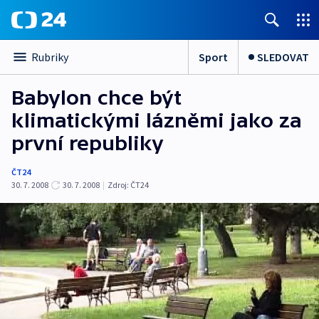
Sport
SLEDOVAT
Rubriky
Babylon chce být
klimatickými lázněmi jako za
první republiky
ČT24
30. 7. 2008
30. 7. 2008
|
Zdroj:
ČT24