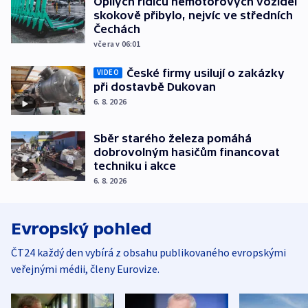
Opilých řidičů nemotorových vozidel
skokově přibylo, nejvíc ve středních
Čechách
včera v 06:01
České firmy usilují o zakázky
VIDEO
při dostavbě Dukovan
6. 8. 2026
Sběr starého železa pomáhá
dobrovolným hasičům financovat
techniku i akce
6. 8. 2026
Evropský pohled
ČT24 každý den vybírá z obsahu publikovaného evropskými
veřejnými médii, členy Eurovize.