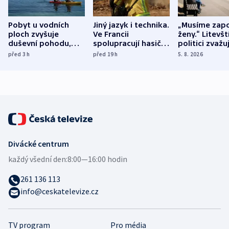
Pobyt u vodních
Jiný jazyk i technika.
„Musíme zapo
ploch zvyšuje
Ve Francii
ženy.“ Litevšt
duševní pohodu,
spolupracují hasiči z
politici zvažuj
ukázala
různých zemí
dohodu o
před 3
h
před 19
h
5. 8. 2026
mezinárodní studie
demografii
Divácké centrum
každý všední den:
8:00—16:00 hodin
261 136 113
info@ceskatelevize.cz
TV program
Pro média