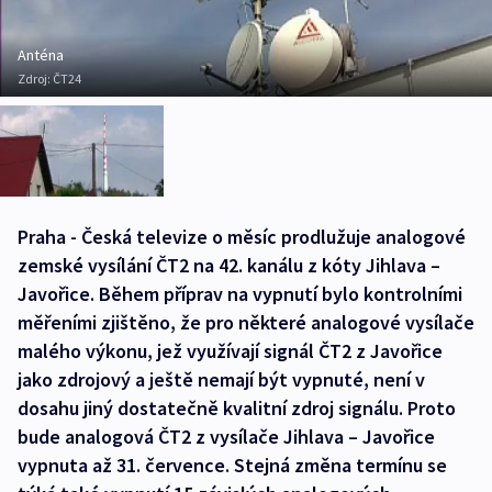
Anténa
Zdroj:
ČT24
Praha - Česká televize o měsíc prodlužuje analogové
zemské vysílání ČT2 na 42. kanálu z kóty Jihlava –
Javořice. Během příprav na vypnutí bylo kontrolními
měřeními zjištěno, že pro některé analogové vysílače
malého výkonu, jež využívají signál ČT2 z Javořice
jako zdrojový a ještě nemají být vypnuté, není v
dosahu jiný dostatečně kvalitní zdroj signálu. Proto
bude analogová ČT2 z vysílače Jihlava – Javořice
vypnuta až 31. července. Stejná změna termínu se