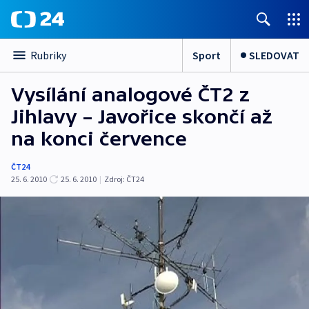
Sport
SLEDOVAT
Rubriky
Vysílání analogové ČT2 z
Jihlavy – Javořice skončí až
na konci července
ČT24
25. 6. 2010
25. 6. 2010
|
Zdroj:
ČT24