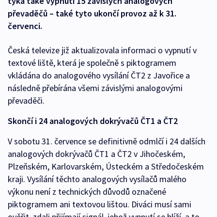
týká také vypnutí 15 závislých analogových
převaděčů – také tyto ukončí provoz až k 31.
červenci.
Česká televize již aktualizovala informaci o vypnutí v
textové liště, která je společně s piktogramem
vkládána do analogového vysílání ČT2 z Javořice a
následně přebírána všemi závislými analogovými
převaděči.
Skončí i 24 analogových dokrývačů ČT1 a ČT2
V sobotu 31. července se definitivně odmlčí i 24 dalších
analogových dokrývačů ČT1 a ČT2 v Jihočeském,
Plzeňském, Karlovarském, Ústeckém a Středočeském
kraji. Vysílání těchto analogových vysílačů malého
výkonu není z technických důvodů označené
piktogramem ani textovou lištou. Diváci musí sami
ověřit, zdali přijímají signál, jehož vypnutí se blíží, a to