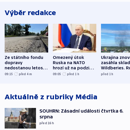
Výběr redakce
Ze státního fondu
Omezený útok
Ukrajina zno
dopravy
Ruska na NATO
zasáhla skla
nedostanou letos
hrozí už na podzim,
Wildberies. 
kraje na silnice ani
varují tajné služby
útočili v Cha
09:15
před 4
m
09:05
před 1
h
před 1
h
korunu, řekl Půta
USA
oblasti
Aktuálně z rubriky
Média
SOUHRN: Zásadní události čtvrtka 6.
srpna
před 16
h