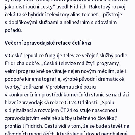
jako distribuční cesty,“ uvedl Fridrich. Raketový rozvoj
čeká také hybridní televizory alias telenet – přístroje
s doplňkovými službami a nelineárním sledováním
pořadů.
Večerní zpravodajské relace čelí krizi
V České republice funguje televize veřejné služby podle
Fridricha dobře. „Česká televize má čtyři programy,
velmi progresivně se věnuje nejen novým médiím, ale i
podpoře kinematografie, výrobě původní dramatické
tvorby,“ zdůraznil. V problematické pozici
v konkurenčním prostředí komerčních stanic se nachází
hlavní zpravodajská relace ČT24 Události. „Spolu
s digitalizací a rozvojem ČT24 existuje nasycenost
zpravodajstvím veřejné služby u běžného člověka,“
prohlásil Fridrich. Cestu vidí v tom, že se bude stavět na
původních reportážích, které sledují dosud neodhalené