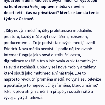
hybatelem dění. Ředitel Nových médií ČT vystoupil
na konferenci Veřejnoprávní média v novém
desetiletí – čas na privatizaci? která se konala tento
týden v Ostravě.
„Díky novým médiím, díky proletarizaci mediálního
prostoru, každý může být novinářem, režisérem,
producentem… To je podstata nových médií,“ uvedl
Fridrich. Nová média neexistují podle něj izolovaně.
Internet funguje jako nová distribuční cesta,
digitalizace rozšířila trh a iniciovala vznik tematických
televizí a rozhlasů. Objevily se i nové mobily a tablety,
které slouží jako multimediální nástroje. „Je to
naprosto revoluční proměna médií. Po vynálezu televize
a počítače je to nejrevolučnější změna, kterou máme,“
řekl. K převratným změnám přispěly i sociální sítě a
vývoj chytrých televizí.