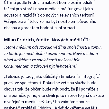
ČT má podle Fridricha nabízet komplexní mediální
řešení pro stará i nová média a má fungovat jako
novátor a razicí štít do nových televizních teritorií.
Veřejnoprávní televize má být nositelem původního
obsahu a garantem hodnot a informací.
Milan Fridrich, ředitel Nových médií ČT:
„Staré médium odsuzovalo většinu společnosti k tomu,
že bude jen mediálním konzumentem. Nové médium
dává každému ve společnosti možnost být
konzumentem a zároveň být hybatelem.“
„Televize je tady jako důležitý stimulační a integrující
prvek ve společnosti. Pokud se veřejná služba bude
chovat tak, že občan bude mít pocit, že jí i pomůže a
ona pomůže jemu, v tu chvíli je to naprosto jiná diskuze
o veřejném médiu, než když ho vnímáme pouze
pasivně,“ prohlásil Fridrich. „Když dokážeme vytěžit