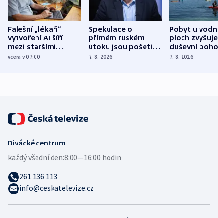
Falešní „lékaři“
Spekulace o
Pobyt u vodn
vytvoření AI šíří
přímém ruském
ploch zvyšuje
mezi staršími
útoku jsou pošetilé,
duševní poho
Poláky nebezpečné
míní estonský
ukázala
včera v 07:00
7. 8. 2026
7. 8. 2026
zdravotní rady
bezpečnostní
mezinárodní 
expert
Divácké centrum
každý všední den:
8:00—16:00 hodin
261 136 113
info@ceskatelevize.cz