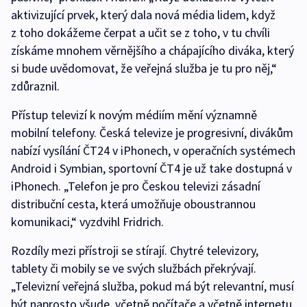
aktivizující prvek, který dala nová média lidem, když
z toho dokážeme čerpat a učit se z toho, v tu chvíli
získáme mnohem věrnějšího a chápajícího diváka, který
si bude uvědomovat, že veřejná služba je tu pro něj,“
zdůraznil.
Přístup televizí k novým médiím mění významně
mobilní telefony. Česká televize je progresivní, divákům
nabízí vysílání ČT24 v iPhonech, v operačních systémech
Android i Symbian, sportovní ČT4 je už take dostupná v
iPhonech. „Telefon je pro Českou televizi zásadní
distribuční cesta, která umožňuje oboustrannou
komunikaci,“ vyzdvihl Fridrich.
Rozdíly mezi přístroji se stírají. Chytré televizory,
tablety či mobily se ve svých službách překrývají.
„Televizní veřejná služba, pokud má být relevantní, musí
být naprosto všude, včetně počítače a včetně internetu