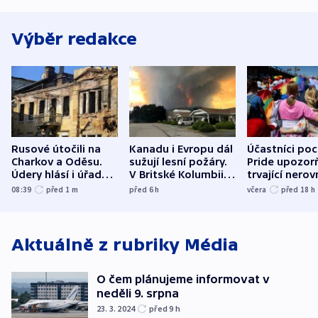
Výběr redakce
Rusové útočili na
Kanadu i Evropu dál
Účastníci po
Charkov a Oděsu.
sužují lesní požáry.
Pride upozorň
Údery hlásí i úřady v
V Britské Kolumbii
trvající nerov
Bělgorodu
evakuovali tisíce lidí
společensko
08:39
před 1
m
před 6
h
včera
před 18
h
atmosféru
Aktuálně z rubriky
Média
O čem plánujeme informovat v
neděli 9. srpna
23. 3. 2024
před 9
h