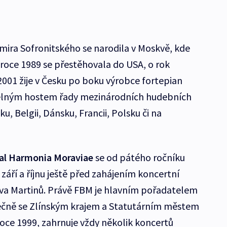
imira Sofronitského se narodila v Moskvě, kde
V roce 1989 se přestěhovala do USA, o rok
2001 žije v Česku po boku výrobce fortepian
delným hostem řady mezinárodních hudebních
, Belgii, Dánsku, Francii, Polsku či na
val Harmonia Moraviae
se od pátého ročníku
áří a říjnu ještě před zahájením koncertní
va Martinů. Právě FBM je hlavním pořadatelem
lečně se Zlínským krajem a Statutárním městem
v roce 1999, zahrnuje vždy několik koncertů