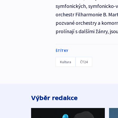
symfonických, symfonicko-vo
orchestr Filharmonie B. Martin
pozvané orchestry a komorní
prolínají s dalšími žánry, js
ŠTÍTKY
Kultura
ČT24
Výběr redakce