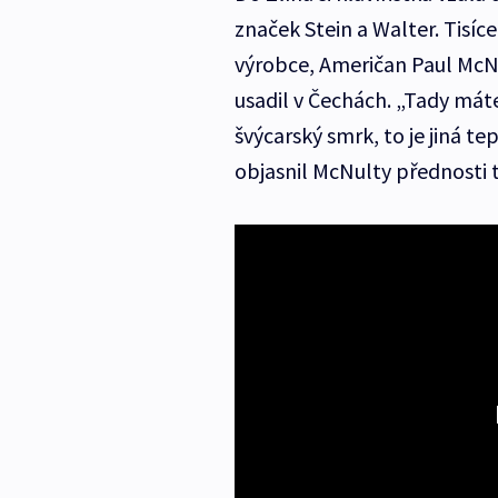
značek Stein a Walter. Tisíce
výrobce, Američan Paul McNu
usadil v Čechách. „Tady máte
švýcarský smrk, to je jiná te
objasnil McNulty přednosti