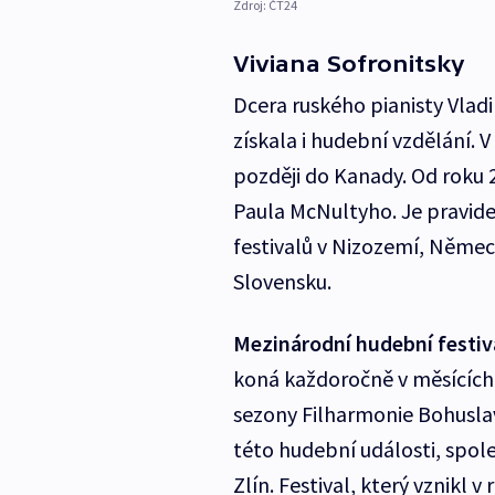
Zdroj:
ČT24
Viviana Sofronitsky
Dcera ruského pianisty Vlad
získala i hudební vzdělání. 
později do Kanady. Od roku 
Paula McNultyho. Je pravi
festivalů v Nizozemí, Německu
Slovensku.
Mezinárodní hudební festi
koná každoročně v měsících z
sezony Filharmonie Bohusla
této hudební události, spo
Zlín. Festival, který vznikl 