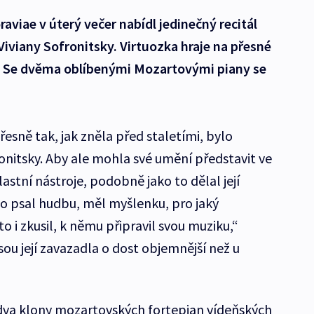
aviae v úterý večer nabídl jedinečný recitál
Viviany Sofronitsky. Virtuozka hraje na přesné
ů. Se dvěma oblíbenými Mozartovými piany se
esně tak, jak zněla před staletími, bylo
nitsky. Aby ale mohla své umění představit ve
vlastní nástroje, podobně jako to dělal její
o psal hudbu, měl myšlenku, pro jaký
to i zkusil, k němu připravil svou muziku,“
jsou její zavazadla o dost objemnější než u
a dva klony mozartovských fortepian vídeňských