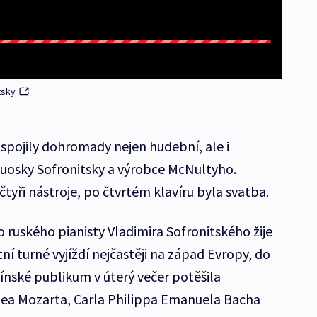
tsky
 spojily dohromady nejen hudební, ale i
rtuosky Sofronitsky a výrobce McNultyho.
čtyři nástroje, po čtvrtém klavíru byla svatba.
 ruského pianisty Vladimira Sofronitského žije
ní turné vyjíždí nejčastěji na západ Evropy, do
línské publikum v úterý večer potěšila
a Mozarta, Carla Philippa Emanuela Bacha