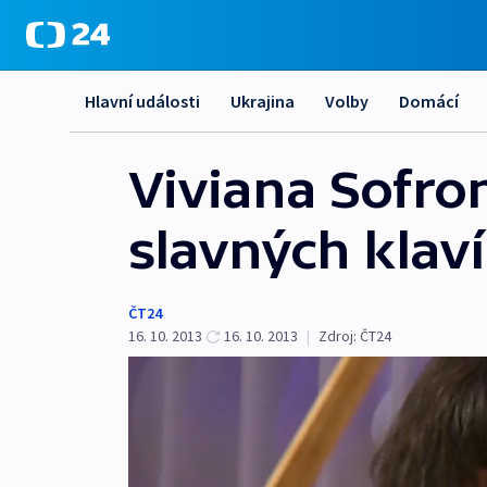
Hlavní události
Ukrajina
Volby
Domácí
Viviana Sofron
slavných klav
ČT24
16. 10. 2013
16. 10. 2013
|
Zdroj:
ČT24