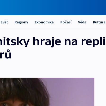
Svět
Regiony
Ekonomika
Počasí
Věda
Kultura
itsky hraje na repl
írů