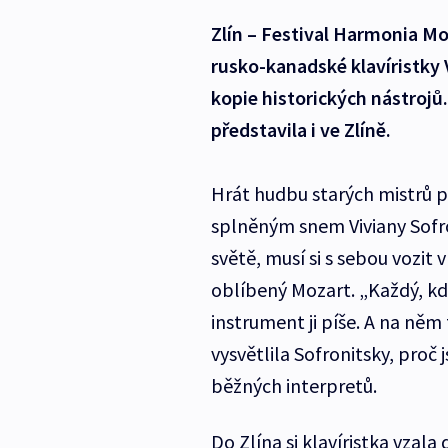
Zlín – Festival Harmonia Mor
rusko-kanadské klavíristky 
kopie historických nástroj
představila i ve Zlíně.
Hrát hudbu starých mistrů př
splněným snem Viviany Sofro
světě, musí si s sebou vozit 
oblíbený Mozart. „Každý, kd
instrument ji píše. A na něm 
vysvětlila Sofronitsky, proč 
běžných interpretů.
Do Zlína si klavíristka vzal