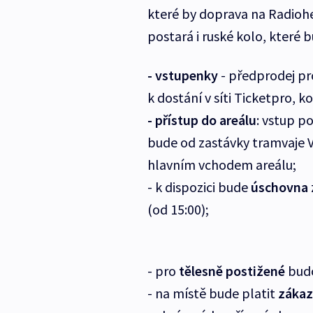
které by doprava na Radiohe
postará i ruské kolo, které 
- vstupenky
- předprodej pr
k dostání v síti Ticketpro, k
- přístup do areálu
: vstup po
bude od zastávky tramvaje 
hlavním vchodem areálu;
- k dispozici bude
úschovna
(od 15:00);
- pro
tělesně postižené
budo
- na místě bude platit
zákaz