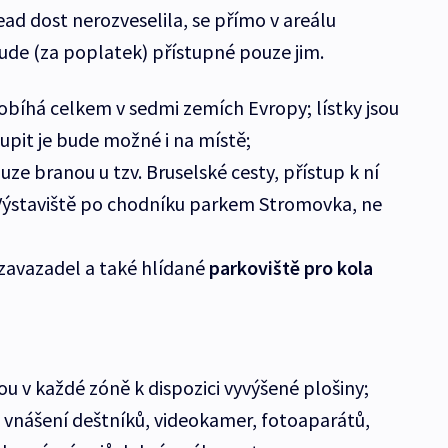
ad dost nerozveselila, se přímo v areálu
bude (za poplatek) přístupné pouze jim.
obíhá celkem v sedmi zemích Evropy; lístky jsou
oupit je bude možné i na místě;
uze branou u tzv. Bruselské cesty, přístup k ní
Výstaviště po chodníku parkem Stromovka, ne
zavazadel a také hlídané
parkoviště pro kola
u v každé zóně k dispozici vyvýšené plošiny;
vnášení deštníků, videokamer, fotoaparátů,