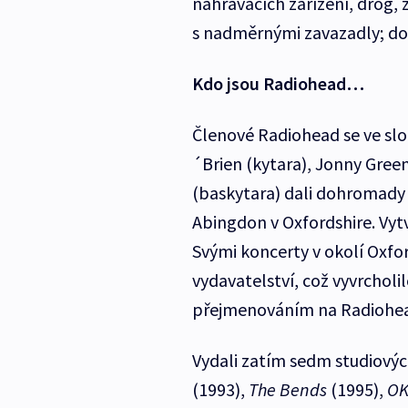
nahrávacích zařízení, drog, 
s nadměrnými zavazadly; dom
Kdo jsou Radiohead…
Členové Radiohead se ve slož
´Brien (kytara), Jonny Gree
(baskytara) dali dohromady 
Abingdon v Oxfordshire. Vyt
Svými koncerty v okolí Oxfo
vydavatelství, což vyvrchol
přejmenováním na Radiohea
Vydali zatím sedm studiovýc
(1993),
The Bends
(1995),
OK