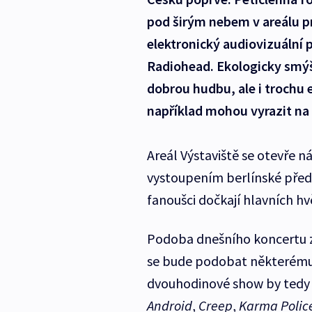
pod širým nebem v areálu p
elektronický audiovizuální p
Radiohead. Ekologicky smýšl
dobrou hudbu, ale i trochu 
například mohou vyrazit na 
Areál Výstaviště se otevře 
vystoupením berlínské předk
fanoušci dočkají hlavních hv
Podoba dnešního koncertu z
se bude podobat některému 
dvouhodinové show by tedy 
Android
,
Creep
,
Karma Polic