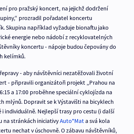
ení pro pražský koncert, na jejichž dodržení
kupiny,“ prozradil pořadatel koncertu
k. Skupina například vyžaduje bionaftu jako
rické energie nebo nádobí z recyklovatelných
ávštěvníky koncertu - nápoje budou čepovány do
h kelímků.
řepravy - aby návštěvníci nezatěžovali životní
t - připravili organizátoři projekt „Prahou na
6:15 a 17:00 proběhne speciální cyklojízda na
h mlýnů. Dopravit se k Výstavišti na bicyklech
individuálně. Nejlepší trasy pro cestu (i další
 na stránkách iniciativy
Auto*Mat
a svá kola
rtu nechat v úschovně. O zábavu návštěvníků,