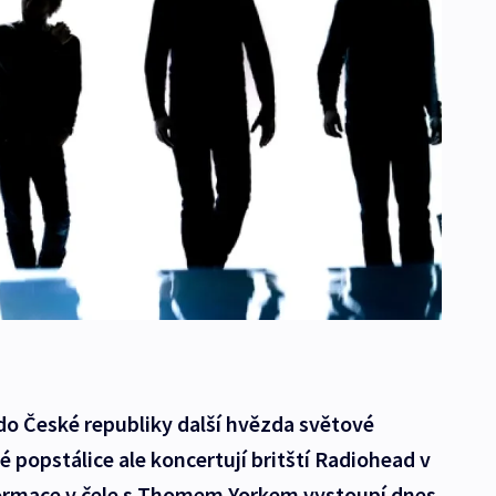
do České republiky další hvězda světové
 popstálice ale koncertují britští Radiohead v
formace v čele s Thomem Yorkem vystoupí dnes