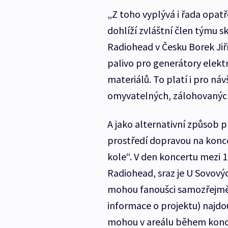
„Z toho vyplývá i řada opatř
dohlíží zvláštní člen týmu s
Radiohead v Česku Borek Jiří
palivo pro generátory elekt
materiálů. To platí i pro n
omyvatelných, zálohovanýc
A jako alternativní způsob p
prostředí dopravou na koncer
kole“. V den koncertu mezi 1
Radiohead, sraz je U Sovovýc
mohou fanoušci samozřejmě i 
informace o projektu) najdou
mohou v areálu během konce