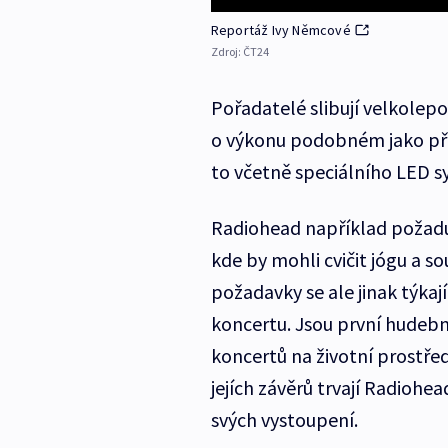
Reportáž Ivy Němcové
Zdroj:
ČT24
Pořadatelé slibují velkolepo
o výkonu podobném jako při
to včetně speciálního LED sy
Radiohead například požadují
kde by mohli cvičit jógu a s
požadavky se ale jinak týkaj
koncertu. Jsou první hudební
koncertů na životní prostře
jejích závěrů trvají Radioh
svých vystoupení.