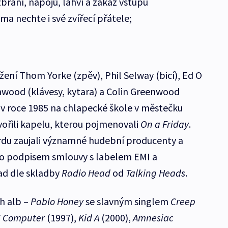
zbraní, nápojů, lahví a zákaz vstupu
a nechte i své zvířecí přátele;
ení Thom Yorke (zpěv), Phil Selway (bicí), Ed O
nwood (klávesy, kytara) a Colin Greenwood
v roce 1985 na chlapecké škole v městečku
vořili kapelu, kterou pojmenovali
On a Friday
.
rdu zaujali významné hudební producenty a
ilo podpisem smlouvy s labelem EMI a
d dle skladby
Radio Head
od
Talking Heads
.
h alb –
Pablo Honey
se slavným singlem
Creep
 Computer
(1997),
Kid A
(2000),
Amnesiac