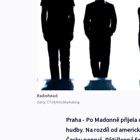
Radiohead
Zdroj:
ČT24/Arts Marketing
Praha - Po Madonně přijela 
hudby. Na rozdíl od americké
Česku poprvé. Pětičlenná 