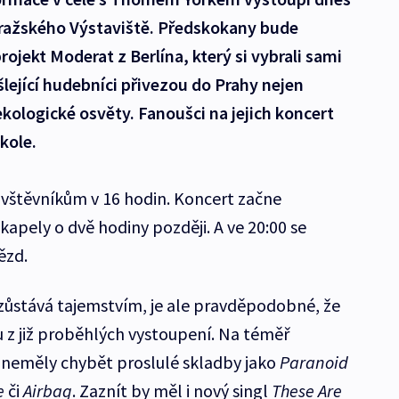
ražského Výstaviště. Předskokany bude
rojekt Moderat z Berlína, který si vybrali sami
ející hudebníci přivezou do Prahy nejen
ekologické osvěty. Fanoušci na jejich koncert
kole.
návštěvníkům v 16 hodin. Koncert začne
apely o dvě hodiny později. A ve 20:00 se
ězd.
ůstává tajemstvím, je ale pravděpodobné, že
z již proběhlých vystoupení. Na téměř
neměly chybět proslulé skladby jako
Paranoid
e
či
Airbag
. Zaznít by měl i nový singl
These Are