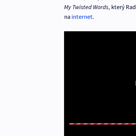
My Twisted Words
, který Ra
na
internet
.