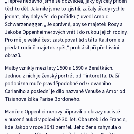
„Teprve nedávno jsme se dozvěděli, jaký byl celý příběh
těchto děl. Jakmile jsme to zjistili, začaly úřady rychle
jednat, aby daly věci do pořádku,“ uvedl Arnold
Schwarzenegger. „Je správné, aby se majetek Rosy a
Jakoba Oppenheimerových vrátil do rukou jejich rodiny.
Pro mě je veliká čest zastupovat lid státu Kalifornie a
předat rodině majetek zpět,“ prohlásil při předávání
obrazů.
Malby vznikly mezi lety 1500 a 1590 v Benátkách.
Jednou z nich je ženský portrét od Tintoretta. Další
podobizna muže pravděpodobně od Giovanniho
Carianiho a poslední je dílo nazvané Venuše a Amor od
Tizianova žáka Parise Bordoneho.
Manžele Oppenheimerovy připravili o obrazy nacisté
v nucené aukci v polovině 30. let. Oba utekli do Francie,
kde Jakob v roce 1941 zemřel. Jeho žena zahynula o