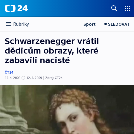
Sport
SLEDOVAT
Rubriky
Schwarzenegger vrátil
dědicům obrazy, které
zabavili nacisté
ČT24
12. 4. 2009
12. 4. 2009
|
Zdroj:
ČT24