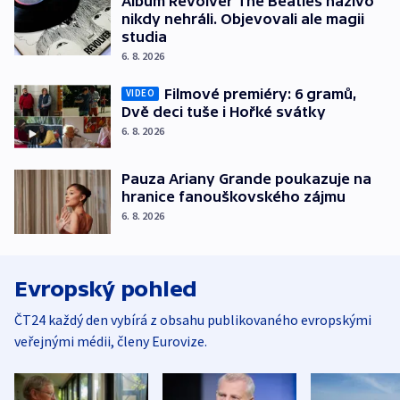
Album Revolver The Beatles naživo
nikdy nehráli. Objevovali ale magii
studia
6. 8. 2026
Filmové premiéry: 6 gramů,
VIDEO
Dvě deci tuše i Hořké svátky
6. 8. 2026
Pauza Ariany Grande poukazuje na
hranice fanouškovského zájmu
6. 8. 2026
Evropský pohled
ČT24 každý den vybírá z obsahu publikovaného evropskými
veřejnými médii, členy Eurovize.