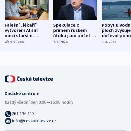
Falešní „lékaři“
Spekulace o
Pobyt u vodn
vytvoření AI šíří
přímém ruském
ploch zvyšuje
mezi staršími
útoku jsou pošetilé,
duševní poho
Poláky nebezpečné
míní estonský
ukázala
včera v 07:00
7. 8. 2026
7. 8. 2026
zdravotní rady
bezpečnostní
mezinárodní 
expert
Divácké centrum
každý všední den:
8:00—16:00 hodin
261 136 113
info@ceskatelevize.cz