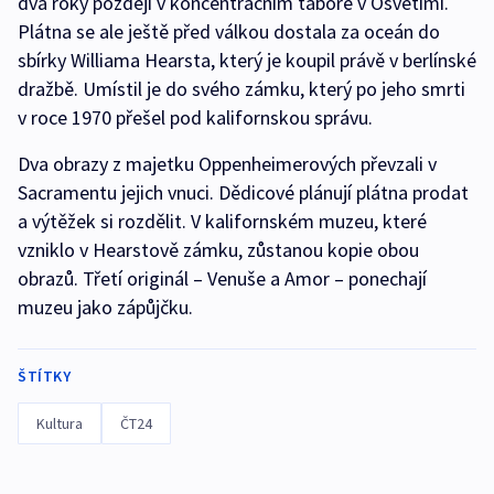
dva roky později v koncentračním táboře v Osvětimi.
Plátna se ale ještě před válkou dostala za oceán do
sbírky Williama Hearsta, který je koupil právě v berlínské
dražbě. Umístil je do svého zámku, který po jeho smrti
v roce 1970 přešel pod kalifornskou správu.
Dva obrazy z majetku Oppenheimerových převzali v
Sacramentu jejich vnuci. Dědicové plánují plátna prodat
a výtěžek si rozdělit. V kalifornském muzeu, které
vzniklo v Hearstově zámku, zůstanou kopie obou
obrazů. Třetí originál – Venuše a Amor – ponechají
muzeu jako zápůjčku.
ŠTÍTKY
Kultura
ČT24