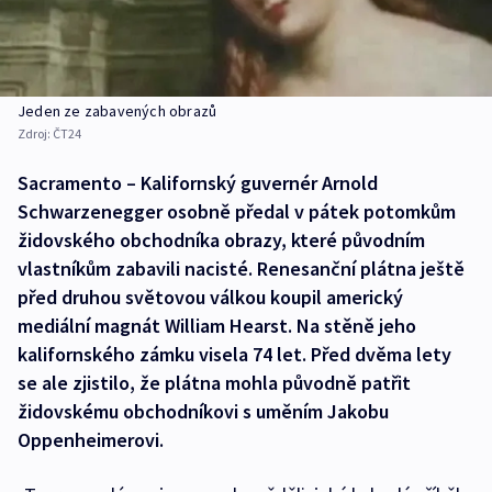
Jeden ze zabavených obrazů
Zdroj:
ČT24
Sacramento – Kalifornský guvernér Arnold
Schwarzenegger osobně předal v pátek potomkům
židovského obchodníka obrazy, které původním
vlastníkům zabavili nacisté. Renesanční plátna ještě
před druhou světovou válkou koupil americký
mediální magnát William Hearst. Na stěně jeho
kalifornského zámku visela 74 let. Před dvěma lety
se ale zjistilo, že plátna mohla původně patřit
židovskému obchodníkovi s uměním Jakobu
Oppenheimerovi.