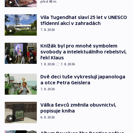
před 48
m
Vila Tugendhat slaví 25 let v UNESCO
třídenní akcí v zahradách
7. 8. 2026
Knížák byl pro mnohé symbolem
svobody a intelektuálního rebelství,
řekl Klaus
7. 8. 2026
7. 8. 2026
Dvě deci tuše vykreslují japanologa
a otce Petra Geislera
7. 8. 2026
Válka ševců změnila obuvnictví,
popisuje kniha
6. 8. 2026