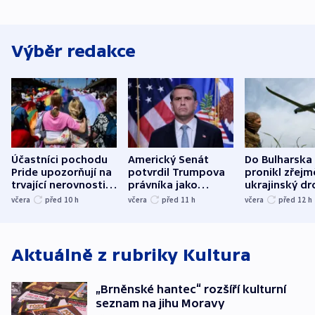
Výběr redakce
Účastníci pochodu
Americký Senát
Do Bulharska
Pride upozorňují na
potvrdil Trumpova
pronikl zřejm
trvající nerovnosti i
právníka jako
ukrajinský dr
společenskou
ministra
explodoval k
včera
před 10
h
včera
před 11
h
včera
před 12
h
atmosféru
spravedlnosti
od plynovod
Aktuálně z rubriky
Kultura
„Brněnské hantec“ rozšíří kulturní
seznam na jihu Moravy