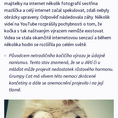
majitelky na internet několik fotografií sestřina
mazlíčka a celý internet začal spekulovat, zdali nebyly
obrázky upraveny. Odpověď následovala záhy. Několik
videí na YouTube rozprášily pochybnosti o tom, že
kočka s tak naštvaným výrazem nemůže existovat.
Videa se stala okamžitě internetovou senzací a během
několika hodin se rozšířila po celém světě.
Původcem netradičního kočičího výrazu je údajně
nanismus. Tento stav znamená, že se u dětí či u
mláďat může projevit nedostatek růstového hormonu.
Grumpy Cat má vlivem této nemoci zkrácené
končetiny a dále se onemocnění projevilo i na její
tlamě.