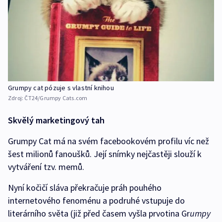
Grumpy cat pózuje s vlastní knihou
Zdroj:
ČT24/Grumpy Cats.com
Skvělý marketingový tah
Grumpy Cat má na svém facebookovém profilu víc než
šest milionů fanoušků. Její snímky nejčastěji slouží k
vytváření tzv. memů.
Nyní kočičí sláva překračuje práh pouhého
internetového fenoménu a podruhé vstupuje do
literárního světa (již před časem vyšla prvotina Gr
umpy