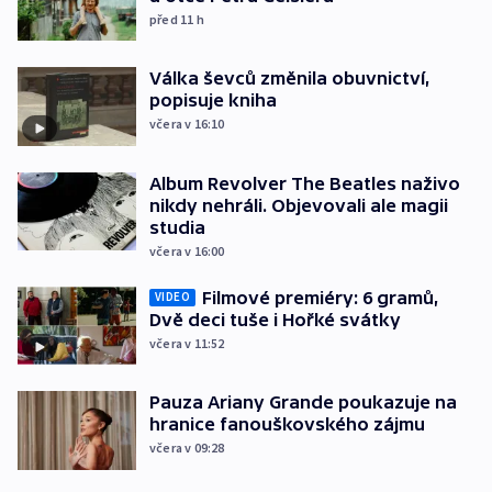
před 11
h
Válka ševců změnila obuvnictví,
popisuje kniha
včera v 16:10
Album Revolver The Beatles naživo
nikdy nehráli. Objevovali ale magii
studia
včera v 16:00
Filmové premiéry: 6 gramů,
VIDEO
Dvě deci tuše i Hořké svátky
včera v 11:52
Pauza Ariany Grande poukazuje na
hranice fanouškovského zájmu
včera v 09:28