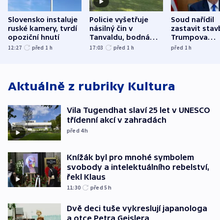
Slovensko instaluje
Policie vyšetřuje
Soud nařídil
ruské kamery, tvrdí
násilný čin v
zastavit stav
opoziční hnutí
Tanvaldu, bodná
Trumpova
zranění při něm
tanečního sá
12:27
před 1
h
17:03
před 1
h
před 1
h
utrpěli tři lidé
Aktuálně z rubriky
Kultura
Vila Tugendhat slaví 25 let v UNESCO
třídenní akcí v zahradách
před 4
h
Knížák byl pro mnohé symbolem
svobody a intelektuálního rebelství,
řekl Klaus
11:30
před 5
h
Dvě deci tuše vykreslují japanologa
a otce Petra Geislera