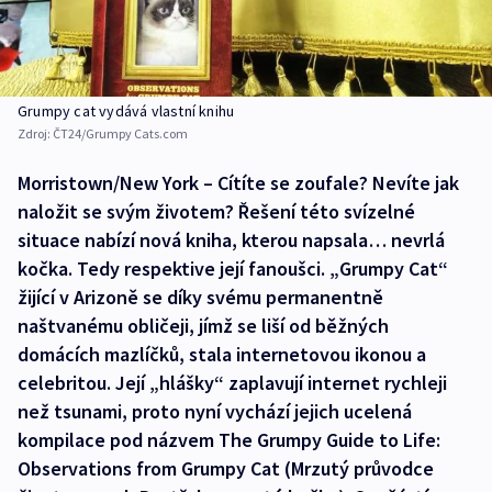
Grumpy cat vydává vlastní knihu
Zdroj:
ČT24/Grumpy Cats.com
Morristown/New York – Cítíte se zoufale? Nevíte jak
naložit se svým životem? Řešení této svízelné
situace nabízí nová kniha, kterou napsala… nevrlá
kočka. Tedy respektive její fanoušci. „Grumpy Cat“
žijící v Arizoně se díky svému permanentně
naštvanému obličeji, jímž se liší od běžných
domácích mazlíčků, stala internetovou ikonou a
celebritou. Její „hlášky“ zaplavují internet rychleji
než tsunami, proto nyní vychází jejich ucelená
kompilace pod názvem The Grumpy Guide to Life:
Observations from Grumpy Cat (Mrzutý průvodce