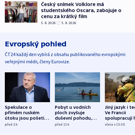
Český snímek Volklore má
studentského Oscara, zabojuje o
cenu za krátký film
5. 8. 2026
5. 8. 2026
Evropský pohled
ČT24 každý den vybírá z obsahu publikovaného evropskými
veřejnými médii, členy Eurovize.
Spekulace o
Pobyt u vodních
Jiný jazyk i t
přímém ruském
ploch zvyšuje
Ve Francii
útoku jsou pošetilé,
duševní pohodu,
spolupracují h
míní estonský
ukázala
různých zemí
před 2
h
před 11
h
včera v 15:30
bezpečnostní
mezinárodní studie
expert