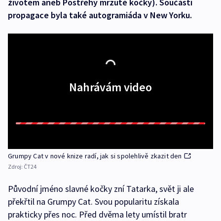
životem aneb Postřehy mrzuté kočky). Součástí
propagace byla také autogramiáda v New Yorku.
Nahrávám video
Grumpy Cat v nové knize radí, jak si spolehlivě zkazit den
Zdroj:
ČT24
Původní jméno slavné kočky zní Tatarka, svět ji ale
překřtil na Grumpy Cat. Svou popularitu získala
prakticky přes noc. Před dvěma lety umístil bratr