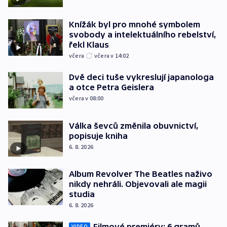
Knížák byl pro mnohé symbolem
svobody a intelektuálního rebelství,
řekl Klaus
včera
včera v 14:02
Dvě deci tuše vykreslují japanologa
a otce Petra Geislera
včera v 08:00
Válka ševců změnila obuvnictví,
popisuje kniha
6. 8. 2026
Album Revolver The Beatles naživo
nikdy nehráli. Objevovali ale magii
studia
6. 8. 2026
Filmové premiéry: 6 gramů,
VIDEO