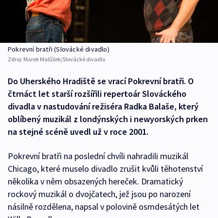
Pokrevní bratři (Slovácké divadlo)
Zdroj:
Marek Malůšek/Slovácké divadlo
Do Uherského Hradiště se vrací Pokrevní bratři. O
čtrnáct let starší rozšířili repertoár Slováckého
divadla v nastudování režiséra Radka Balaše, který
oblíbený muzikál z londýnských i newyorských prken
na stejné scéně uvedl už v roce 2001.
Pokrevní bratři na poslední chvíli nahradili muzikál
Chicago, které muselo divadlo zrušit kvůli těhotenství
několika v něm obsazených hereček. Dramatický
rockový muzikál o dvojčatech, jež jsou po narození
násilně rozdělena, napsal v polovině osmdesátých let