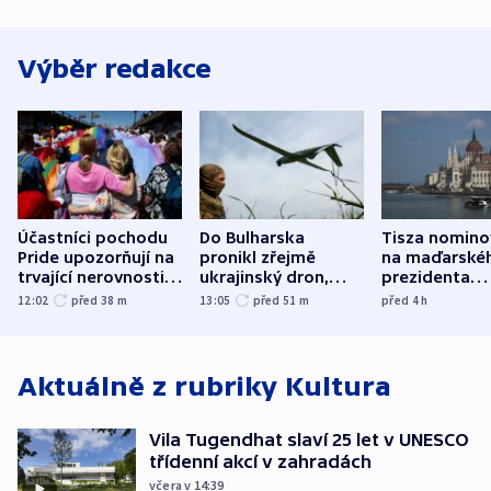
Výběr redakce
Účastníci pochodu
Do Bulharska
Tisza nomino
Pride upozorňují na
pronikl zřejmě
na maďarské
trvající nerovnosti i
ukrajinský dron,
prezidenta
společenskou
explodoval kilometr
bývalého šéf
12:02
před 38
m
13:05
před 51
m
před 4
h
atmosféru
od plynovodu
nejvyššího s
Aktuálně z rubriky
Kultura
Vila Tugendhat slaví 25 let v UNESCO
třídenní akcí v zahradách
včera v 14:39