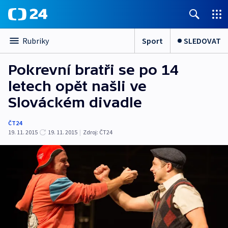
Sport
SLEDOVAT
Rubriky
Pokrevní bratři se po 14
letech opět našli ve
Slováckém divadle
ČT24
19. 11. 2015
19. 11. 2015
|
Zdroj:
ČT24