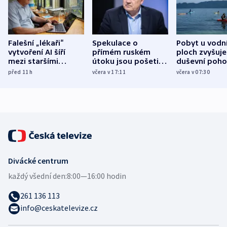
Falešní „lékaři“
Spekulace o
Pobyt u vodn
vytvoření AI šíří
přímém ruském
ploch zvyšuje
mezi staršími
útoku jsou pošetilé,
duševní poho
Poláky nebezpečné
míní estonský
ukázala
před 11
h
včera v 17:11
včera v 07:30
zdravotní rady
bezpečnostní
mezinárodní 
expert
Divácké centrum
každý všední den:
8:00—16:00 hodin
261 136 113
info@ceskatelevize.cz