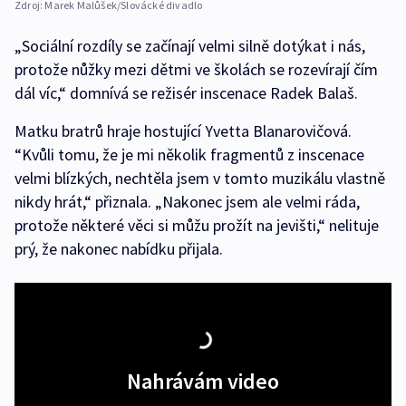
Zdroj:
Marek Malůšek/Slovácké divadlo
„Sociální rozdíly se začínají velmi silně dotýkat i nás,
protože nůžky mezi dětmi ve školách se rozevírají čím
dál víc,“ domnívá se režisér inscenace Radek Balaš.
Matku bratrů hraje hostující Yvetta Blanarovičová.
“Kvůli tomu, že je mi několik fragmentů z inscenace
velmi blízkých, nechtěla jsem v tomto muzikálu vlastně
nikdy hrát,“ přiznala. „Nakonec jsem ale velmi ráda,
protože některé věci si můžu prožít na jevišti,“ nelituje
prý, že nakonec nabídku přijala.
Nahrávám video