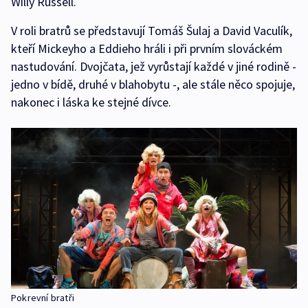
Willy Russell.
V roli bratrů se představují Tomáš Šulaj a David Vaculík,
kteří Mickeyho a Eddieho hráli i při prvním slováckém
nastudování. Dvojčata, jež vyrůstají každé v jiné rodině -
jedno v bídě, druhé v blahobytu -, ale stále něco spojuje,
nakonec i láska ke stejné dívce.
Pokrevní bratři