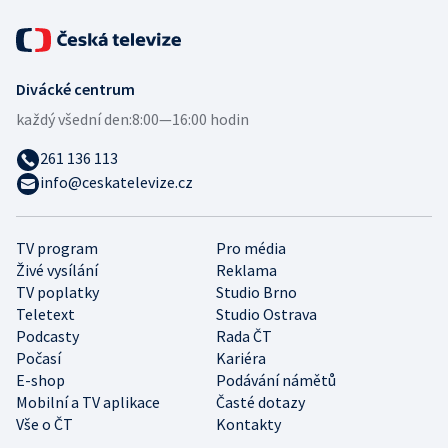
Divácké centrum
každý všední den:
8:00—16:00 hodin
261 136 113
info@ceskatelevize.cz
TV program
Pro média
Živé vysílání
Reklama
TV poplatky
Studio Brno
Teletext
Studio Ostrava
Podcasty
Rada ČT
Počasí
Kariéra
E-shop
Podávání námětů
Mobilní a TV aplikace
Časté dotazy
Vše o ČT
Kontakty