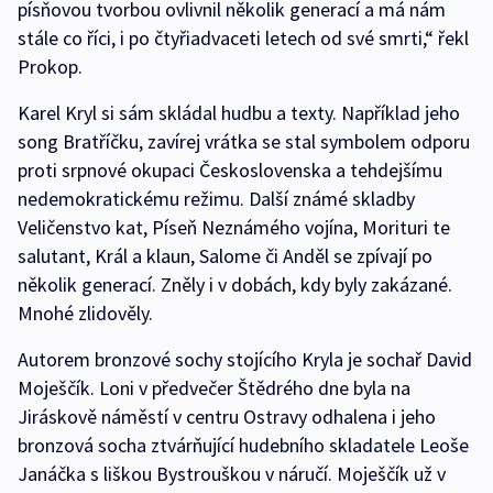
písňovou tvorbou ovlivnil několik generací a má nám
stále co říci, i po čtyřiadvaceti letech od své smrti,“ řekl
Prokop.
Karel Kryl si sám skládal hudbu a texty. Například jeho
song Bratříčku, zavírej vrátka se stal symbolem odporu
proti srpnové okupaci Československa a tehdejšímu
nedemokratickému režimu. Další známé skladby
Veličenstvo kat, Píseň Neznámého vojína, Morituri te
salutant, Král a klaun, Salome či Anděl se zpívají po
několik generací. Zněly i v dobách, kdy byly zakázané.
Mnohé zlidověly.
Autorem bronzové sochy stojícího Kryla je sochař David
Moješčík. Loni v předvečer Štědrého dne byla na
Jiráskově náměstí v centru Ostravy odhalena i jeho
bronzová socha ztvárňující hudebního skladatele Leoše
Janáčka s liškou Bystrouškou v náručí. Moješčík už v