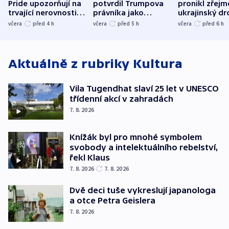
Pride upozorňují na
potvrdil Trumpova
pronikl zřejm
trvající nerovnosti i
právníka jako
ukrajinský dr
společenskou
ministra
explodoval k
včera
před 4
h
včera
před 5
h
včera
před 6
h
atmosféru
spravedlnosti
od plynovod
Aktuálně z rubriky
Kultura
Vila Tugendhat slaví 25 let v UNESCO
třídenní akcí v zahradách
7. 8. 2026
Knížák byl pro mnohé symbolem
svobody a intelektuálního rebelství,
řekl Klaus
7. 8. 2026
7. 8. 2026
Dvě deci tuše vykreslují japanologa
a otce Petra Geislera
7. 8. 2026