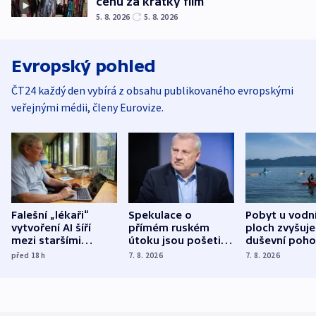
cenu za krátký film
5. 8. 2026
5. 8. 2026
Evropský pohled
ČT24 každý den vybírá z obsahu publikovaného evropskými
veřejnými médii, členy Eurovize.
Falešní „lékaři“
Spekulace o
Pobyt u vodn
vytvoření AI šíří
přímém ruském
ploch zvyšuje
mezi staršími
útoku jsou pošetilé,
duševní poho
Poláky nebezpečné
míní estonský
ukázala
před 18
h
7. 8. 2026
7. 8. 2026
zdravotní rady
bezpečnostní
mezinárodní 
expert