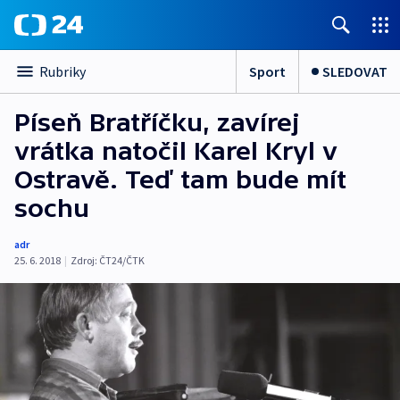
Sport
SLEDOVAT
Rubriky
Píseň Bratříčku, zavírej
vrátka natočil Karel Kryl v
Ostravě. Teď tam bude mít
sochu
adr
25. 6. 2018
|
Zdroj:
ČT24/ČTK