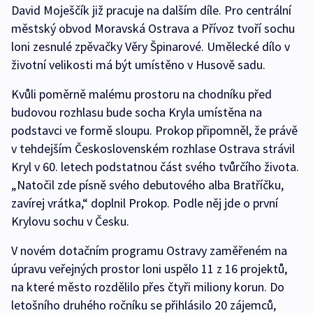
David Moješčík již pracuje na dalším díle. Pro centrální
městský obvod Moravská Ostrava a Přívoz tvoří sochu
loni zesnulé zpěvačky Věry Špinarové. Umělecké dílo v
životní velikosti má být umístěno v Husově sadu.
Kvůli poměrně malému prostoru na chodníku před
budovou rozhlasu bude socha Kryla umístěna na
podstavci ve formě sloupu. Prokop připomněl, že právě
v tehdejším Československém rozhlase Ostrava strávil
Kryl v 60. letech podstatnou část svého tvůrčího života.
„Natočil zde písně svého debutového alba Bratříčku,
zavírej vrátka,“ doplnil Prokop. Podle něj jde o první
Krylovu sochu v Česku.
V novém dotačním programu Ostravy zaměřeném na
úpravu veřejných prostor loni uspělo 11 z 16 projektů,
na které město rozdělilo přes čtyři miliony korun. Do
letošního druhého ročníku se přihlásilo 20 zájemců,