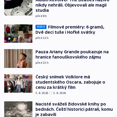
nikdy nehráli. Objevovali ale magii
studia
před 8
h
Filmové premiéry: 6 gramů,
VIDEO
Dvě deci tuše i Hořké svátky
před 12
h
Pauza Ariany Grande poukazuje na
hranice fanouškovského zájmu
před 15
h
Český snímek Volklore má
studentského Oscara, zabojuje o
cenu za krátký film
5. 8. 2026
5. 8. 2026
Nacisté sváželi židovské knihy po
bednách. Čeští historici pátrali, komu
je zabavili