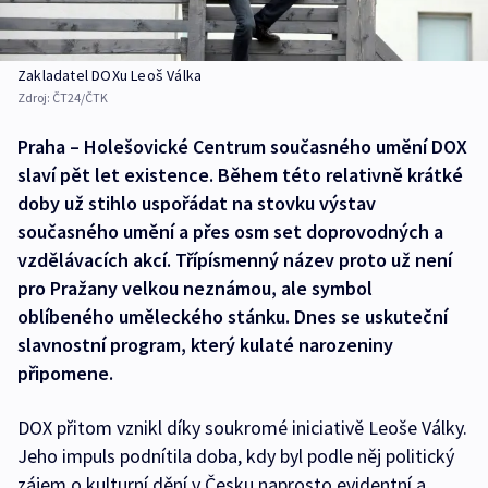
Zakladatel DOXu Leoš Válka
Zdroj:
ČT24/ČTK
Praha – Holešovické Centrum současného umění DOX
slaví pět let existence. Během této relativně krátké
doby už stihlo uspořádat na stovku výstav
současného umění a přes osm set doprovodných a
vzdělávacích akcí. Třípísmenný název proto už není
pro Pražany velkou neznámou, ale symbol
oblíbeného uměleckého stánku. Dnes se uskuteční
slavnostní program, který kulaté narozeniny
připomene.
DOX přitom vznikl díky soukromé iniciativě Leoše Války.
Jeho impuls podnítila doba, kdy byl podle něj politický
zájem o kulturní dění v Česku naprosto evidentní a