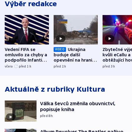
Výběr redakce
Vedení FIFA se
Ukrajina
Zbytečné výj
VIDEO
omluvilo za chyby a
buduje další
kvůli eCallu a
podpořilo Infantina.
opevnění na hranici
obtěžující ho
UEFA trvá na
s Běloruskem
zdržují záchr
včera
před 1
h
před 2
h
před 3
h
bojkotu
Aktuálně z rubriky
Kultura
Válka ševců změnila obuvnictví,
popisuje kniha
před 8
h
Album Revolver The Beatles naživo