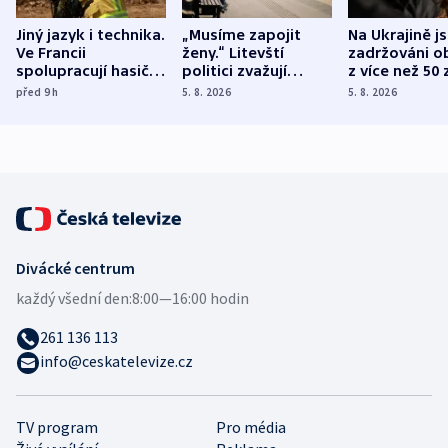
Jiný jazyk i technika.
„Musíme zapojit
Na Ukrajině j
Ve Francii
ženy.“ Litevští
zadržováni o
spolupracují hasiči z
politici zvažují
z více než 50 
různých zemí
dohodu o
Bojovali na s
před 9
h
5. 8. 2026
5. 8. 2026
demografii
Ruska
Divácké centrum
každý všední den:
8:00—16:00 hodin
261 136 113
info@ceskatelevize.cz
TV program
Pro média