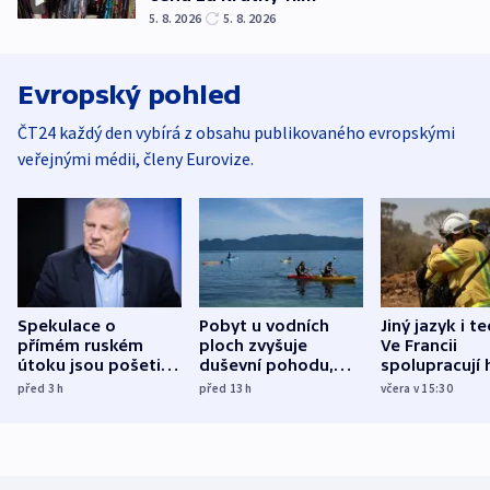
5. 8. 2026
5. 8. 2026
Evropský pohled
ČT24 každý den vybírá z obsahu publikovaného evropskými
veřejnými médii, členy Eurovize.
Spekulace o
Pobyt u vodních
Jiný jazyk i t
přímém ruském
ploch zvyšuje
Ve Francii
útoku jsou pošetilé,
duševní pohodu,
spolupracují h
míní estonský
ukázala
různých zemí
před 3
h
před 13
h
včera v 15:30
bezpečnostní
mezinárodní studie
expert