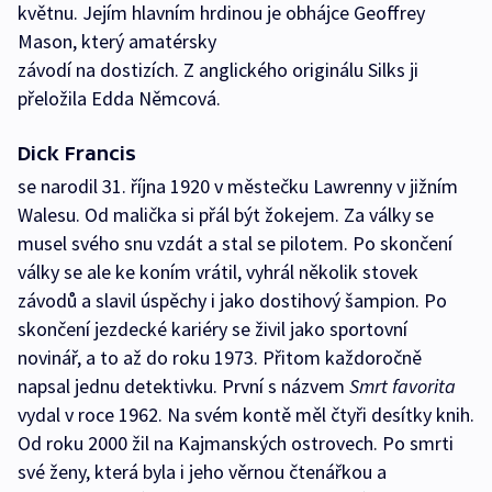
květnu. Jejím hlavním hrdinou je obhájce Geoffrey
Mason, který amatérsky
závodí na dostizích. Z anglického originálu Silks ji
přeložila Edda Němcová.
Dick Francis
se narodil 31. října 1920 v městečku Lawrenny v jižním
Walesu. Od malička si přál být žokejem. Za války se
musel svého snu vzdát a stal se pilotem. Po skončení
války se ale ke koním vrátil, vyhrál několik stovek
závodů a slavil úspěchy i jako dostihový šampion. Po
skončení jezdecké kariéry se živil jako sportovní
novinář, a to až do roku 1973. Přitom každoročně
napsal jednu detektivku. První s názvem
Smrt favorita
vydal v roce 1962. Na svém kontě měl čtyři desítky knih.
Od roku 2000 žil na Kajmanských ostrovech. Po smrti
své ženy, která byla i jeho věrnou čtenářkou a