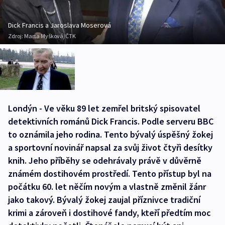
Dick Francis a Jaroslava Moserová
Zdroj:
Marta Myšková/ČTK
Londýn - Ve věku 89 let zemřel britský spisovatel
detektivních románů Dick Francis. Podle serveru BBC
to oznámila jeho rodina. Tento bývalý úspěšný žokej
a sportovní novinář napsal za svůj život čtyři desítky
knih. Jeho příběhy se odehrávaly právě v důvěrně
známém dostihovém prostředí. Tento přístup byl na
počátku 60. let něčím novým a vlastně změnil žánr
jako takový. Bývalý žokej zaujal příznivce tradiční
krimi a zároveň i dostihové fandy, kteří předtím moc