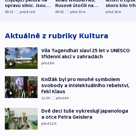
chybějící peníze na
sklad Wildberries,
letišti u Lips
opravu silnic. Jsou
Rusové útočili na
skoro kilo trh
nenárokové, namítá
trh, hasiče či
indicie ukazuj
09:15
právě teď
09:02
před 20
m
před 28
m
ministerstvo
stadion
Rusko
Aktuálně z rubriky
Kultura
Vila Tugendhat slaví 25 let v UNESCO
třídenní akcí v zahradách
před 6
h
Knížák byl pro mnohé symbolem
svobody a intelektuálního rebelství,
řekl Klaus
11:30
před 6
h
Dvě deci tuše vykreslují japanologa
a otce Petra Geislera
před 12
h