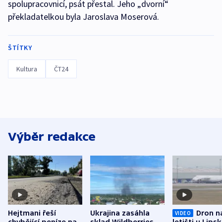
spolupracovnicí, psát přestal. Jeho „dvorní“
překladatelkou byla Jaroslava Moserová.
ŠTÍTKY
Kultura
ČT24
Výběr redakce
Hejtmani řeší
Ukrajina zasáhla
Dron n
VIDEO