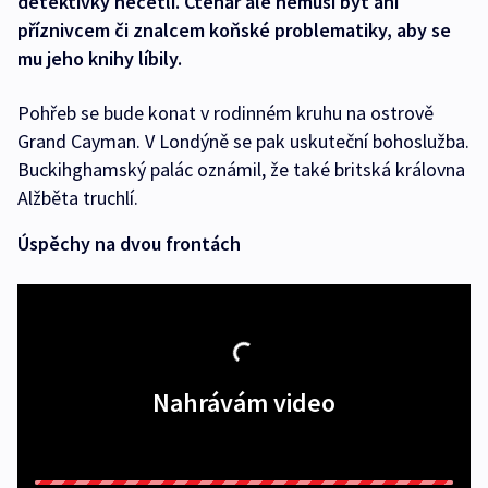
detektivky nečetli. Čtenář ale nemusí být ani
příznivcem či znalcem koňské problematiky, aby se
mu jeho knihy líbily.
Pohřeb se bude konat v rodinném kruhu na ostrově
Grand Cayman. V Londýně se pak uskuteční bohoslužba.
Buckihghamský palác oznámil, že také britská královna
Alžběta truchlí.
Úspěchy na dvou frontách
Nahrávám video