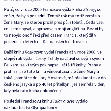
Poté, co v roce 2000 Francisovi vyšla kniha
Střepy
, se
zdálo, že byla poslední. Tentýž rok mu totiž zemřela
žena Mary, se kterou prožil přes půl století. „Četla vše,
co jsem napsal, a opravovala moji angličtinu. Bez ní by
to nebylo ono,“ řekl před časem Francis, který žil v
posledních letech na Kajmanských ostrovech.
Další knihu
Rozkazem
vydal Francis až v roce 2006, ve
stejný rok vyšla i česky. Tehdy navštívil se svým synem
Felixem, se kterým pak napsal ještě tři knihy, Prahu a
prohlásil, že tuto knihu věnoval zesnulé ženě Mary a
také „památce dr. Jary Moserové, mé překladatelky do
českého jazyka a po 40 let přítelkyni, jež zemřela v den,
kdy byla tato kniha dokončena“.
Poslední Francisovu knihu
Talár a dres
vydalo
nakladatelství Olympia loni v