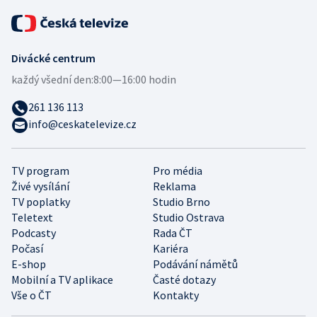
Divácké centrum
každý všední den:
8:00—16:00 hodin
261 136 113
info@ceskatelevize.cz
TV program
Pro média
Živé vysílání
Reklama
TV poplatky
Studio Brno
Teletext
Studio Ostrava
Podcasty
Rada ČT
Počasí
Kariéra
E-shop
Podávání námětů
Mobilní a TV aplikace
Časté dotazy
Vše o ČT
Kontakty