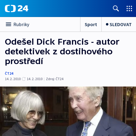
Sport
SLEDOVAT
Rubriky
Odešel Dick Francis - autor
detektivek z dostihového
prostředí
ČT24
14. 2. 2010
14. 2. 2010
|
Zdroj:
ČT24