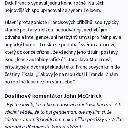
Dick Francis vydával jednu knihu ročně. Na těch
nejnovějších spolupracoval se synem Felixem.
Hlavní protagonisté Francisových příběhů jsou typicky
kladné postavy: nelžou, nepodvádějí, nechybí jim
odvaha a inteligence, ani nezbytný smysl pro fair play a
anglický humor. Trošku se podobají svému autorovi,
který dokonce přiznal, že všechny jeho titulní postavy
jsou „lehce autobiografické“. Jaroslava Moserová,
přítelkyně a dvorní překladatelka Francisových knih do
češtiny, říkala: „Takový je na mou duši i Francis. Znám
ho možná lépe než on sám sebe.“
Dostihový komentátor John McCririck
„Byl to člověk, kterého na dostizích měli všichni rádi. A ti
všichni věděli, že to byl gentleman, ale myslím si, že
zůstane v paměti kvůli tomu okamžiku porážky ve Velké
národní a důstojnosti, kterou ukázal.“