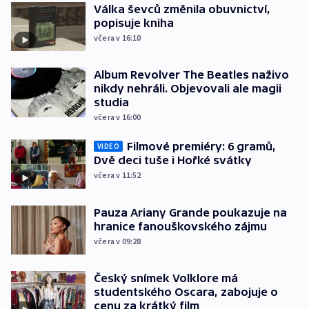
Válka ševců změnila obuvnictví,
popisuje kniha
včera v 16:10
Album Revolver The Beatles naživo
nikdy nehráli. Objevovali ale magii
studia
včera v 16:00
Filmové premiéry: 6 gramů,
VIDEO
Dvě deci tuše i Hořké svátky
včera v 11:52
Pauza Ariany Grande poukazuje na
hranice fanouškovského zájmu
včera v 09:28
Český snímek Volklore má
studentského Oscara, zabojuje o
cenu za krátký film