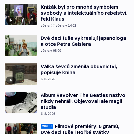
Knížák byl pro mnohé symbolem
svobody a intelektuálního rebelství,
řekl Klaus
včera
včera v 14:02
Dvě deci tuše vykreslují japanologa
a otce Petra Geislera
včera v 08:00
Válka ševců změnila obuvnictví,
popisuje kniha
6. 8. 2026
Album Revolver The Beatles naživo
nikdy nehráli. Objevovali ale magii
studia
6. 8. 2026
Filmové premiéry: 6 gramů,
VIDEO
Dvě deci tuše i Hořké svátky