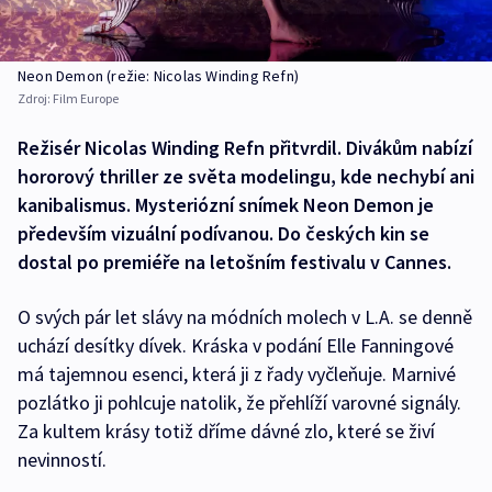
Neon Demon (režie: Nicolas Winding Refn)
Zdroj:
Film Europe
Režisér Nicolas Winding Refn přitvrdil. Divákům nabízí
hororový thriller ze světa modelingu, kde nechybí ani
kanibalismus. Mysteriózní snímek Neon Demon je
především vizuální podívanou. Do českých kin se
dostal po premiéře na letošním festivalu v Cannes.
O svých pár let slávy na módních molech v L.A. se denně
uchází desítky dívek. Kráska v podání Elle Fanningové
má tajemnou esenci, která ji z řady vyčleňuje. Marnivé
pozlátko ji pohlcuje natolik, že přehlíží varovné signály.
Za kultem krásy totiž dříme dávné zlo, které se živí
nevinností.