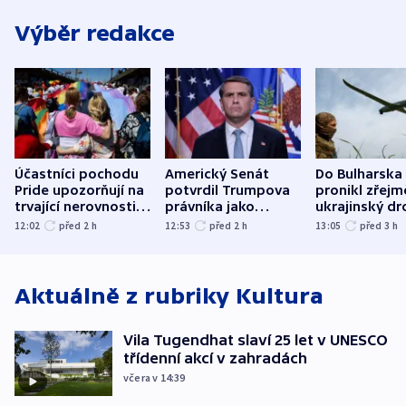
Výběr redakce
Účastníci pochodu
Americký Senát
Do Bulharska
Pride upozorňují na
potvrdil Trumpova
pronikl zřejm
trvající nerovnosti i
právníka jako
ukrajinský dr
společenskou
ministra
explodoval k
12:02
před 2
h
12:53
před 2
h
13:05
před 3
h
atmosféru
spravedlnosti
od plynovod
Aktuálně z rubriky
Kultura
Vila Tugendhat slaví 25 let v UNESCO
třídenní akcí v zahradách
včera v 14:39