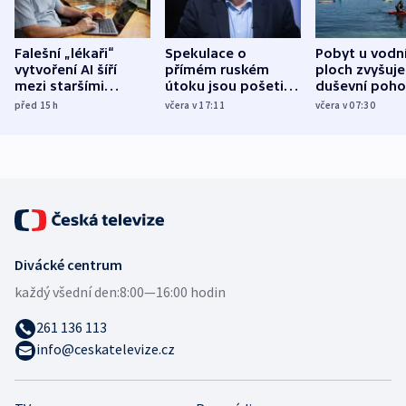
Falešní „lékaři“
Spekulace o
Pobyt u vodn
vytvoření AI šíří
přímém ruském
ploch zvyšuje
mezi staršími
útoku jsou pošetilé,
duševní poho
Poláky nebezpečné
míní estonský
ukázala
před 15
h
včera v 17:11
včera v 07:30
zdravotní rady
bezpečnostní
mezinárodní 
expert
Divácké centrum
každý všední den:
8:00—16:00 hodin
261 136 113
info@ceskatelevize.cz