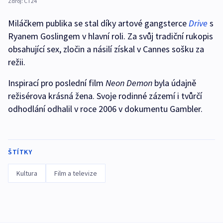
Zdroj:
ČT24
Miláčkem publika se stal díky artové gangsterce
Drive
s
Ryanem Goslingem v hlavní roli. Za svůj tradiční rukopis
obsahující sex, zločin a násilí získal v Cannes sošku za
režii.
Inspirací pro poslední film
Neon Demon
byla údajně
režisérova krásná žena. Svoje rodinné zázemí i tvůrčí
odhodlání odhalil v roce 2006 v dokumentu Gambler.
ŠTÍTKY
Kultura
Film a televize