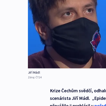
Jiří Mádl
Zdroj:
ČT24
Krize Čechům svědčí, odhaluj
scenárista Jiří Mádl. „Epidem
převážilo,“ prohlásil v
pořad