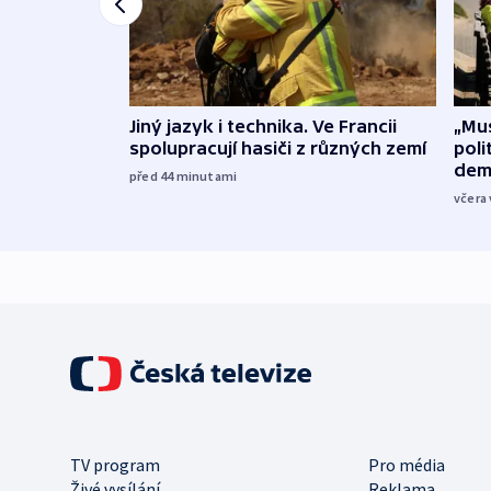
Jiný jazyk i technika. Ve Francii
„Mus
spolupracují hasiči z různých zemí
poli
dem
před 44
minutami
včera 
TV program
Pro média
Živé vysílání
Reklama