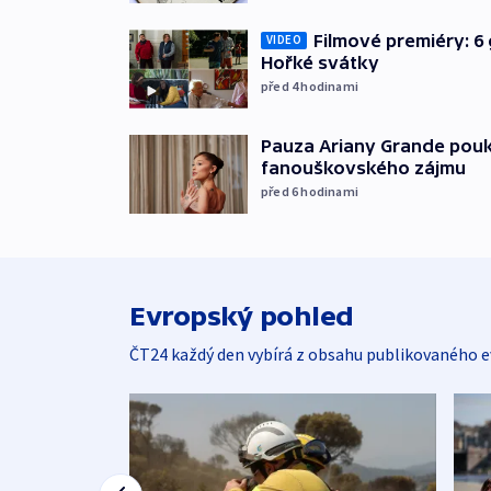
Filmové premiéry: 6 
VIDEO
Hořké svátky
před 4
hodinami
Pauza Ariany Grande pouk
fanouškovského zájmu
před 6
hodinami
Evropský pohled
ČT24 každý den vybírá z obsahu publikovaného e