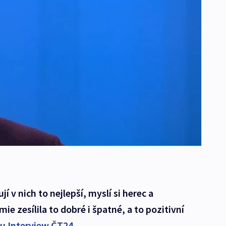
í v nich to nejlepší, myslí si herec a
ie zesílila to dobré i špatné, a to pozitivní
u Interview ČT24
.