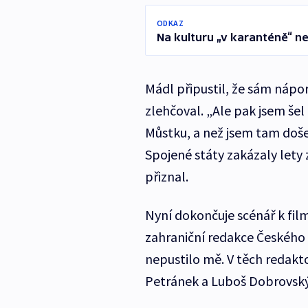
ODKAZ
Na kulturu „v karanténě“ n
Mádl připustil, že sám nápo
zlehčoval. „Ale pak jsem šel
Můstku, a než jsem tam doše
Spojené státy zakázaly lety z
přiznal.
Nyní dokončuje scénář k fi
zahraniční redakce Českého r
nepustilo mě. V těch redakto
Petránek a Luboš Dobrovský 