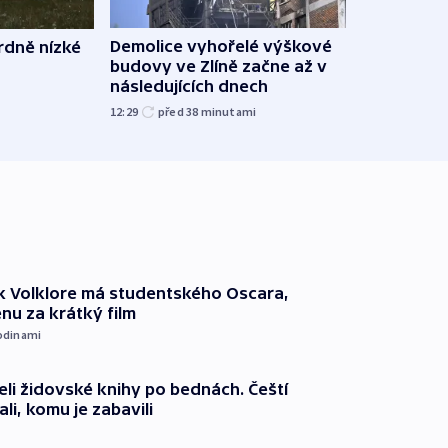
Demolice vyhořelé výškové
rdně nízké
V Rus
budovy ve Zlíně začne až v
Ukraj
následujících dnech
08:52
12:29
před 38
minutami
k Volklore má studentského Oscara,
nu za krátký film
odinami
eli židovské knihy po bednách. Čeští
ali, komu je zabavili