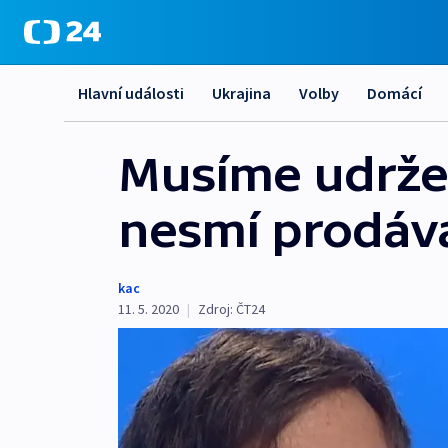
Hlavní události
Ukrajina
Volby
Domácí
Musíme udržet 
nesmí prodáva
kac
11. 5. 2020
|
Zdroj:
ČT24