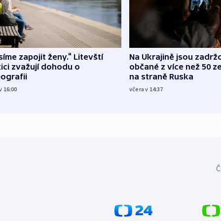
íme zapojit ženy.“ Litevští
Na Ukrajině jsou zadrž
tici zvažují dohodu o
občané z více než 50 ze
ografii
na straně Ruska
v 16:00
včera v 14:37
Č