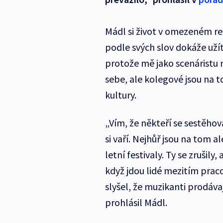
Mádl si život v omezeném rež
podle svých slov dokáže užít
protože mě jako scenáristu 
sebe, ale kolegové jsou na 
kultury.
„Vím, že někteří se sestěhov
si vaří. Nejhůř jsou na tom a
letní festivaly. Ty se zrušily
když jdou lidé mezitím prac
slyšel, že muzikanti prodávaj
prohlásil Mádl.