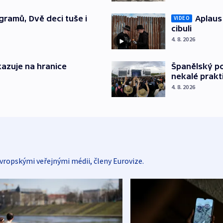
gramů, Dvě deci tuše i
Aplaus
VIDEO
cibuli
4. 8. 2026
azuje na hranice
Španělský po
nekalé prakt
4. 8. 2026
vropskými veřejnými médii, členy Eurovize.