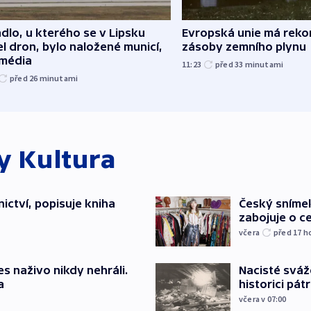
dlo, u kterého se v Lipsku
Evropská unie má reko
l dron, bylo naložené municí,
zásoby zemního plynu
 média
11:23
před 33
minutami
před 26
minutami
ky
Kultura
ictví, popisuje kniha
Český sníme
zabojuje o ce
včera
před 17
h
s naživo nikdy nehráli.
Nacisté sváž
a
historici pátr
včera v 07:00