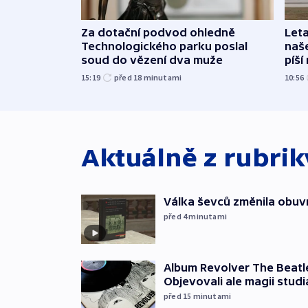
Za dotační podvod ohledně
Leta
Technologického parku poslal
naše
soud do vězení dva muže
píší
15:19
před 18
minutami
10:56
Aktuálně z rubri
Válka ševců změnila obuvn
před 4
minutami
Album Revolver The Beatle
Objevovali ale magii studi
před 15
minutami