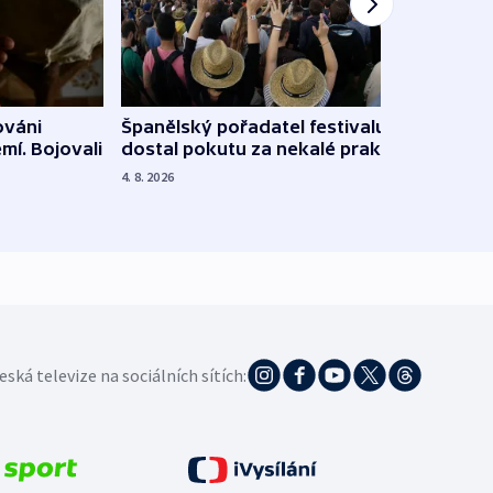
Španělský pořadatel festivalu
ováni
Lesn
dostal pokutu za nekalé praktiky
mí. Bojovali
dopa
zdrav
4. 8. 2026
4. 8. 20
eská televize na sociálních sítích: