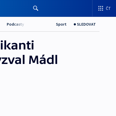
ČT
Podcasty
Sport
SLEDOVAT
ikanti
yzval Mádl