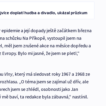
ejvíce doplatí hudba a divadlo, ukázal průzkum
r epidemie a její dopady ještě začátkem března
 na schůzku Na Příkopě, vystoupil jsem na
l, měl jsem zrušené akce na měsíce dopředu a
 Evropy. Bylo mi jasné, že jsem se pletl,“
lmu
Vlny
, který má sledovat roky 1967 a 1968 ze
ozhlasu. „O téma jsem se zajímal už dřív, ale
rech jsem se zhlédl, osobnosti jako Jan
mě baví, ta redakce byla zábavná,“ nastínil.