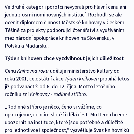
Ve druhé kategorii porotci nevybrali pro hlavní cenu ani
jednu z osmi nominovaných institucí. Rozhodli se ale
ocenit diplomem činnost Městské knihovny v Českém
Těšíně za projekty podporující čtenářství s využíváním
mezinárodní spolupráce knihoven na Slovensku, v
Polsku a Maďarsku.
Týden knihoven chce vyzdvihnout jejich důležitost
Cenu
Knihovna roku
uděluje ministerstvo kultury od
roku 2001, celostátní akce
Týden knihoven
probíhá letos
již podvanácté: od 6. do 12. října. Motto letošního
ročníku zní
Knihovny - rodinné stříbro.
„Rodinné stříbro je něco, čeho si vážíme, co
opatrujeme, co nám slouží i dělá čest. Mottem chceme
upozornit na instituce, které jsou potřebné a důležité
pro jednotlivce i společnost,“ vysvětluje Svaz knihovníků