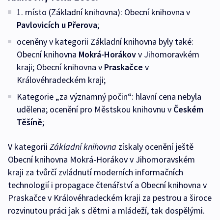
1. místo (Základní knihovna): Obecní knihovna v
Pavlovicích u Přerova
;
oceněny v kategorii Základní knihovna byly také:
Obecní knihovna
Mokrá-Horákov
v Jihomoravkém
kraji; Obecní knihovna v
Praskačce
v
Královéhradeckém kraji;
Kategorie „za významný počin“: hlavní cena nebyla
udělena; ocenění pro Městskou knihovnu v
Českém
Těšíně
;
V kategorii
Základní knihovna
získaly ocenění ještě
Obecní knihovna Mokrá-Horákov v Jihomoravském
kraji za tvůrčí zvládnutí moderních informačních
technologií i propagace čtenářství a Obecní knihovna v
Praskačce v Královéhradeckém kraji za pestrou a široce
rozvinutou práci jak s dětmi a mládeží, tak dospělými.