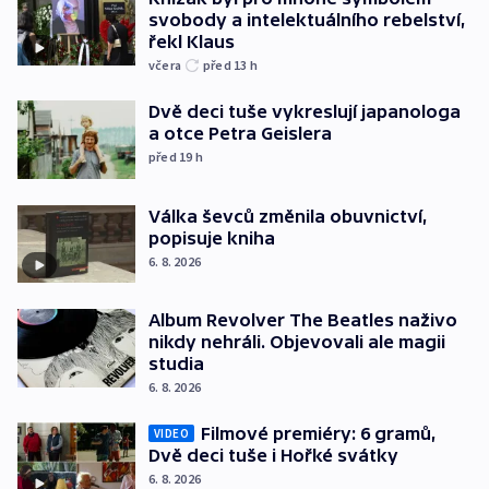
svobody a intelektuálního rebelství,
řekl Klaus
včera
před 13
h
Dvě deci tuše vykreslují japanologa
a otce Petra Geislera
před 19
h
Válka ševců změnila obuvnictví,
popisuje kniha
6. 8. 2026
Album Revolver The Beatles naživo
nikdy nehráli. Objevovali ale magii
studia
6. 8. 2026
Filmové premiéry: 6 gramů,
VIDEO
Dvě deci tuše i Hořké svátky
6. 8. 2026