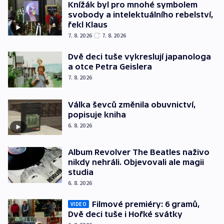
Knížák byl pro mnohé symbolem
svobody a intelektuálního rebelství,
řekl Klaus
7. 8. 2026
7. 8. 2026
Dvě deci tuše vykreslují japanologa
a otce Petra Geislera
7. 8. 2026
Válka ševců změnila obuvnictví,
popisuje kniha
6. 8. 2026
Album Revolver The Beatles naživo
nikdy nehráli. Objevovali ale magii
studia
6. 8. 2026
Filmové premiéry: 6 gramů,
VIDEO
Dvě deci tuše i Hořké svátky