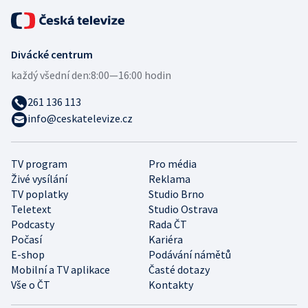
Divácké centrum
každý všední den:
8:00—16:00 hodin
261 136 113
info@ceskatelevize.cz
TV program
Pro média
Živé vysílání
Reklama
TV poplatky
Studio Brno
Teletext
Studio Ostrava
Podcasty
Rada ČT
Počasí
Kariéra
E-shop
Podávání námětů
Mobilní a TV aplikace
Časté dotazy
Vše o ČT
Kontakty