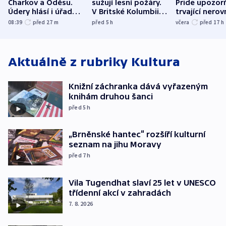
Charkov a Oděsu.
sužují lesní požáry.
Pride upozorň
Údery hlásí i úřady v
V Britské Kolumbii
trvající nerov
Bělgorodu
evakuovali tisíce lidí
společensko
08:39
před 27
m
před 5
h
včera
před 17
h
atmosféru
Aktuálně z rubriky
Kultura
Knižní záchranka dává vyřazeným
knihám druhou šanci
před 5
h
„Brněnské hantec“ rozšíří kulturní
seznam na jihu Moravy
před 7
h
Vila Tugendhat slaví 25 let v UNESCO
třídenní akcí v zahradách
7. 8. 2026