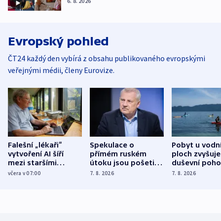
6. 8. 2026
Evropský pohled
ČT24 každý den vybírá z obsahu publikovaného evropskými
veřejnými médii, členy Eurovize.
Falešní „lékaři“
Spekulace o
Pobyt u vodn
vytvoření AI šíří
přímém ruském
ploch zvyšuje
mezi staršími
útoku jsou pošetilé,
duševní poho
Poláky nebezpečné
míní estonský
ukázala
včera v 07:00
7. 8. 2026
7. 8. 2026
zdravotní rady
bezpečnostní
mezinárodní 
expert