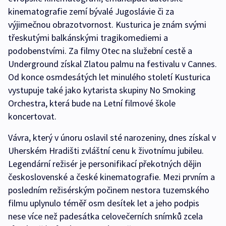
kinematografie zemí bývalé Jugoslávie či za
výjimečnou obrazotvornost. Kusturica je znám svými
třeskutými balkánskými tragikomediemi a
podobenstvími. Za filmy Otec na služební cestě a
Underground získal Zlatou palmu na festivalu v Cannes.
Od konce osmdesátých let minulého století Kusturica
vystupuje také jako kytarista skupiny No Smoking
Orchestra, která bude na Letní filmové škole
koncertovat.
Vávra, který v únoru oslavil sté narozeniny, dnes získal v
Uherském Hradišti zvláštní cenu k životnímu jubileu.
Legendární režisér je personifikací překotných dějin
československé a české kinematografie. Mezi prvním a
posledním režisérským počinem nestora tuzemského
filmu uplynulo téměř osm desítek let a jeho podpis
nese více než padesátka celovečerních snímků zcela