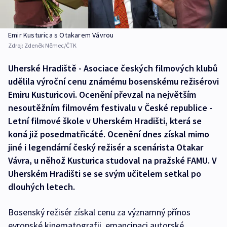
Emir Kusturica s Otakarem Vávrou
Zdroj:
Zdeněk Němec/ČTK
Uherské Hradiště - Asociace českých filmových klubů
udělila výroční cenu známému bosenskému režisérovi
Emiru Kusturicovi. Ocenění převzal na největším
nesoutěžním filmovém festivalu v České republice -
Letní filmové škole v Uherském Hradišti, která se
koná již posedmatřicáté. Ocenění dnes získal mimo
jiné i legendární český režisér a scenárista Otakar
Vávra, u něhož Kusturica studoval na pražské FAMU. V
Uherském Hradišti se se svým učitelem setkal po
dlouhých letech.
Bosenský režisér získal cenu za významný přínos
evropské kinematografii, emancipaci autorské