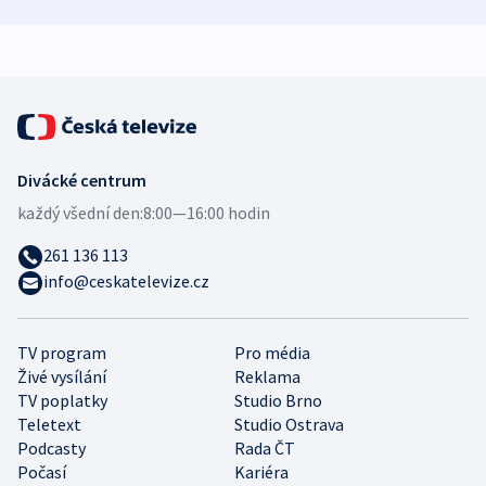
zdravotní rady
bezpečnostní
mezinárodní 
expert
Divácké centrum
každý všední den:
8:00—16:00 hodin
261 136 113
info@ceskatelevize.cz
TV program
Pro média
Živé vysílání
Reklama
TV poplatky
Studio Brno
Teletext
Studio Ostrava
Podcasty
Rada ČT
Počasí
Kariéra