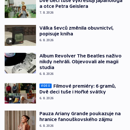
Dvě deci tuše vykreslují japanologa
a otce Petra Geislera
7. 8. 2026
Válka ševců změnila obuvnictví,
popisuje kniha
6. 8. 2026
Album Revolver The Beatles naživo
nikdy nehráli. Objevovali ale magii
studia
6. 8. 2026
Filmové premiéry: 6 gramů,
VIDEO
Dvě deci tuše i Hořké svátky
6. 8. 2026
Pauza Ariany Grande poukazuje na
hranice fanouškovského zájmu
6. 8. 2026