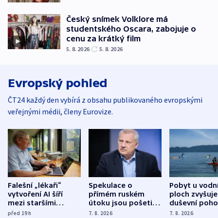
Český snímek Volklore má
studentského Oscara, zabojuje o
cenu za krátký film
5. 8. 2026
5. 8. 2026
Evropský pohled
ČT24 každý den vybírá z obsahu publikovaného evropskými
veřejnými médii, členy Eurovize.
Falešní „lékaři“
Spekulace o
Pobyt u vodn
vytvoření AI šíří
přímém ruském
ploch zvyšuje
mezi staršími
útoku jsou pošetilé,
duševní poho
Poláky nebezpečné
míní estonský
ukázala
před 19
h
7. 8. 2026
7. 8. 2026